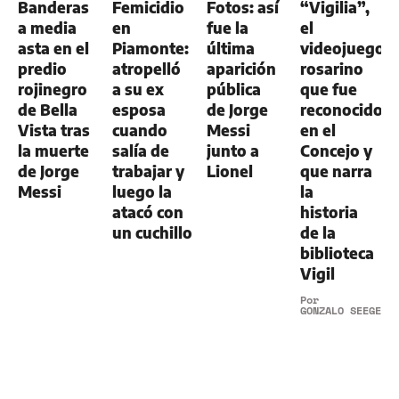
Banderas
Femicidio
Fotos: así
“Vigilia”,
a media
en
fue la
el
asta en el
Piamonte:
última
videojuego
predio
atropelló
aparición
rosarino
rojinegro
a su ex
pública
que fue
de Bella
esposa
de Jorge
reconocido
Vista tras
cuando
Messi
en el
la muerte
salía de
junto a
Concejo y
de Jorge
trabajar y
Lionel
que narra
Messi
luego la
la
atacó con
historia
un cuchillo
de la
biblioteca
Vigil
Por
GONZALO SEEGER