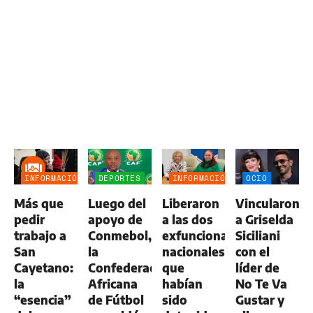
INFORMACIÓN
DEPORTES
INFORMACIÓN
OCIO
GENERAL
GENERAL
Más que
Luego del
Liberaron
Vincularon
pedir
apoyo de
a las dos
a Griselda
trabajo a
Conmebol,
exfuncionarias
Siciliani
San
la
nacionales
con el
Cayetano:
Confederación
que
líder de
la
Africana
habían
No Te Va
“esencia”
de Fútbol
sido
Gustar y