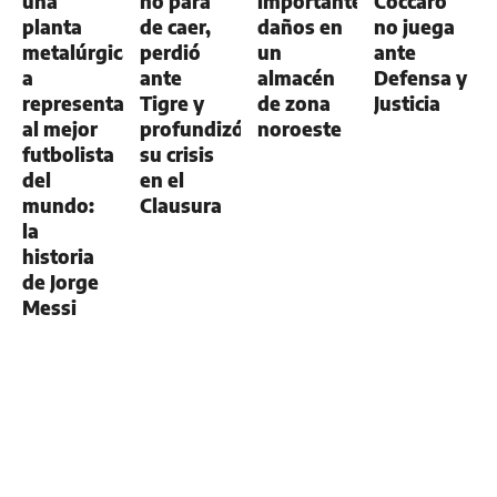
una
no para
importantes
Cóccaro
planta
de caer,
daños en
no juega
metalúrgica
perdió
un
ante
a
ante
almacén
Defensa y
representar
Tigre y
de zona
Justicia
al mejor
profundizó
noroeste
futbolista
su crisis
del
en el
mundo:
Clausura
la
historia
de Jorge
Messi