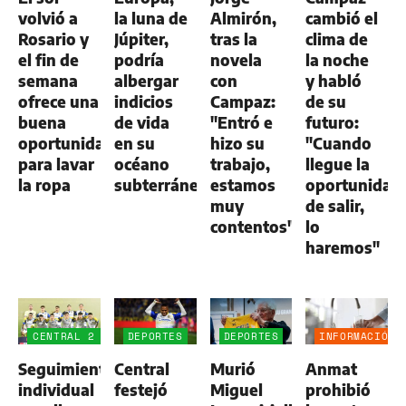
volvió a
la luna de
Almirón,
cambió el
Rosario y
Júpiter,
tras la
clima de
el fin de
podría
novela
la noche
semana
albergar
con
y habló
ofrece una
indicios
Campaz:
de su
buena
de vida
"Entró e
futuro:
oportunidad
en su
hizo su
"Cuando
para lavar
océano
trabajo,
llegue la
la ropa
subterráneo
estamos
oportunidad
muy
de salir,
contentos"
lo
haremos"
CENTRAL 2
DEPORTES
DEPORTES
INFORMACIÓN
-
GENERAL
Seguimiento
Central
Murió
Anmat
ALDOSIVI
1
individual
festejó
Miguel
prohibió