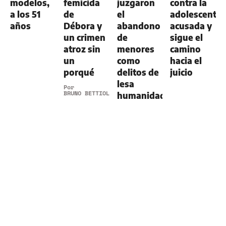
modelos,
femicida
juzgaron
contra la
a los 51
de
el
adolescente
años
Débora y
abandono
acusada y
un crimen
de
sigue el
atroz sin
menores
camino
un
como
hacia el
porqué
delitos de
juicio
lesa
Por
BRUNO BETTIOL
humanidad