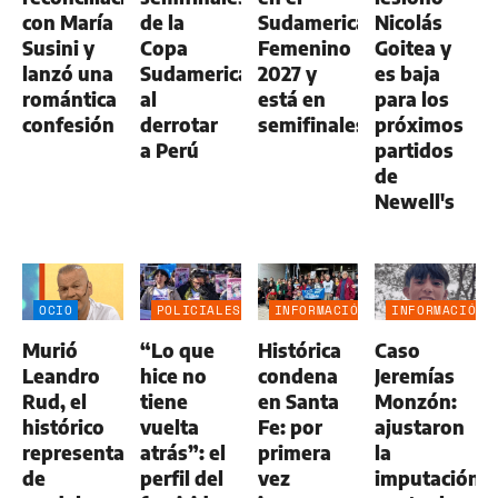
con María
de la
Sudamericano
Nicolás
Susini y
Copa
Femenino
Goitea y
lanzó una
Sudamericana
2027 y
es baja
romántica
al
está en
para los
confesión
derrotar
semifinales
próximos
a Perú
partidos
de
Newell's
OCIO
POLICIALES
INFORMACIÓN
INFORMACIÓN
GENERAL
GENERAL
Murió
“Lo que
Histórica
Caso
Leandro
hice no
condena
Jeremías
Rud, el
tiene
en Santa
Monzón:
histórico
vuelta
Fe: por
ajustaron
representante
atrás”: el
primera
la
de
perfil del
vez
imputación