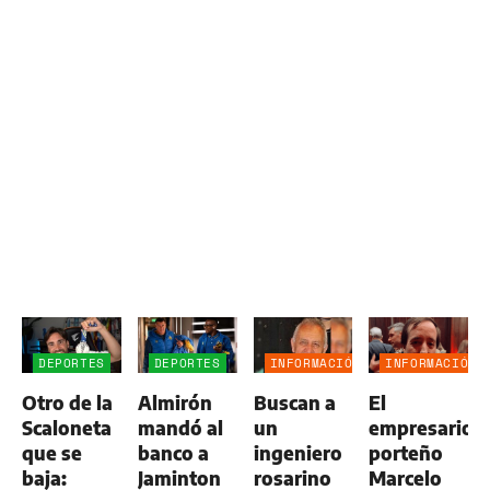
DEPORTES
DEPORTES
INFORMACIÓN
INFORMACIÓN
GENERAL
GENERAL
Otro de la
Almirón
Buscan a
El
Scaloneta
mandó al
un
empresario
que se
banco a
ingeniero
porteño
baja:
Jaminton
rosarino
Marcelo