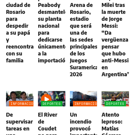
ciudad de
Peabody
Arena de
Milei tras
Rosario
desmanteló
Rosario,
la muerte
para
su planta
estadio
de Jorge
despedir
nacional
que será
Messi:
a su papá
para
una de
“Da
y
dedicarse
las sedes
vergüenza
reencontrarse
únicamente
principales
pensar
con su
a la
de los
que hubo
familia
importación
Juegos
anti-Messi
Suramericanos
en
2026
Argentina”
INFORMACIÓN
DEPORTES
INFORMACIÓN
DEPORTES
GENERAL
GENERAL
De
El River
Un
Atento
supervisar
de
incendio
leproso:
tareas en
Coudet
provocó
Matías