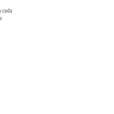
n cada
s