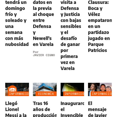
tendrá un
datos en
visita a
Clausura:
domingo
la previa
Defensa
Boca y
frío y
al choque
y Justicia
Vélez
soleado y
entre
con bajas
empataron
una
Defensa
sensibles
en un
semana
y
y el
partidazo
con más
Newell's
desafío
jugado en
nubosidad
en Varela
de ganar
Parque
por
Patricios
Por
JAVIER CIGNO
primera
vez en
Varela
INFORMACIÓN
ECONOMÍA
INFORMACIÓN
INFORMACIÓN
GENERAL
NEGOCIOS
GENERAL
GENERAL
Llegó
Tras 16
Inauguraron
El
AGRO
Lionel
años de
el
mensaje
Messi a la
producción,
Invencible
de Javier