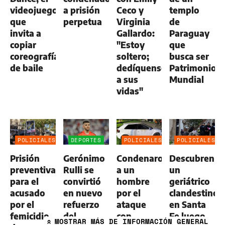
videojuego
a prisión
Ceco y
templo
que
perpetua
Virginia
de
invita a
Gallardo:
Paraguay
copiar
"Estoy
que
coreografías
soltero;
busca ser
de baile
dedíquense
Patrimonio
a sus
Mundial
vidas"
POLICIALES
DEPORTES
POLICIALES
POLICIALES
Prisión
Gerónimo
Condenaron
Descubren
preventiva
Rulli se
a un
un
para el
convirtió
hombre
geriátrico
acusado
en nuevo
por el
clandestino
por el
refuerzo
ataque
en Santa
femicidio
del
con
Fe luego
MOSTRAR
MÁS DE INFORMACIÓN GENERAL
»