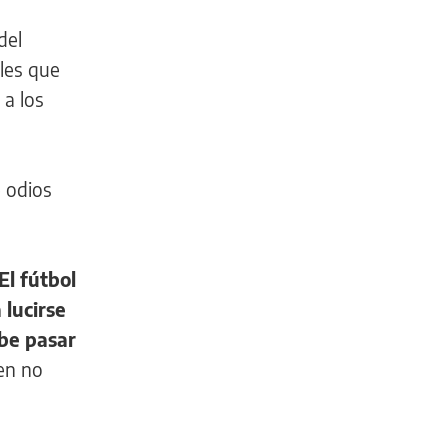
del
les que
 a los
e odios
El fútbol
 lucirse
be pasar
en no