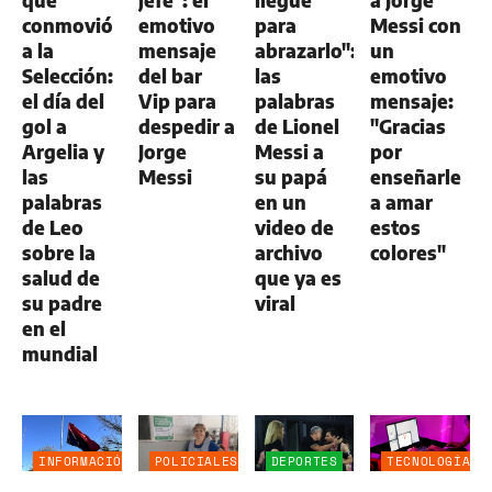
conmovió
emotivo
para
Messi con
a la
mensaje
abrazarlo":
un
Selección:
del bar
las
emotivo
el día del
Vip para
palabras
mensaje:
gol a
despedir a
de Lionel
"Gracias
Argelia y
Jorge
Messi a
por
las
Messi
su papá
enseñarle
palabras
en un
a amar
de Leo
video de
estos
sobre la
archivo
colores"
salud de
que ya es
su padre
viral
en el
mundial
INFORMACIÓN
POLICIALES
DEPORTES
TECNOLOGÍA
GENERAL