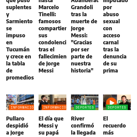
suplentes
Marcelo
Grandoli
por
y
Tinelli:
tras la
abuso
Sarmiento
famosos
muerte de
sexual
se
compartieron
Jorge
con
impuso
sus
Messi:
acceso
en
condolencias
"Gracias
carnal
Tucumán
tras el
por ser
tras la
y crece en
fallecimiento
parte de
denuncia
la tabla
de Jorge
nuestra
de su
de
Messi
historia"
prima
promedios
INFORMACIÓN
INFORMACIÓN
DEPORTES
DEPORTES
GENERAL
GENERAL
Pullaro
El día que
River
El
despidió
Messi y
confirmó
recuerdo
a Jorge
su papá
la llegada
más