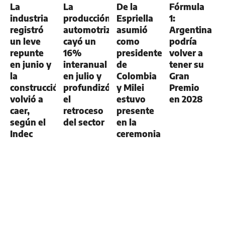
La
La
De la
Fórmula
AGRO
AGRO
industria
producción
Espriella
1:
registró
automotriz
asumió
Argentina
un leve
cayó un
como
podría
repunte
16%
presidente
volver a
en junio y
interanual
de
tener su
la
en julio y
Colombia
Gran
construcción
profundizó
y Milei
Premio
volvió a
el
estuvo
en 2028
caer,
retroceso
presente
según el
del sector
en la
Indec
ceremonia