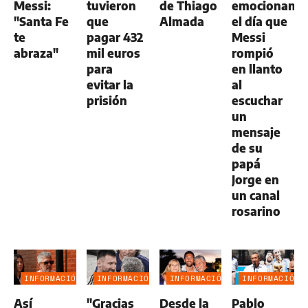
Messi:
tuvieron
de Thiago
emocionante
"Santa Fe
que
Almada
el día que
te
pagar 432
Messi
abraza"
mil euros
rompió
para
en llanto
evitar la
al
prisión
escuchar
un
mensaje
de su
papá
Jorge en
un canal
rosarino
INFORMACIÓN
INFORMACIÓN
INFORMACIÓN
INFORMACIÓN
GENERAL
GENERAL
GENERAL
GENERAL
Así
"Gracias
Desde la
Pablo