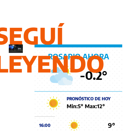
la
ciudad
de
SEGUÍ
Rosario
LEYENDO
ROSARIO AHORA
-0.2
°
PRONÓSTICO DE HOY
Min:
5
° Max:
12
°
9°
16:00