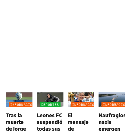
INFORMACIÓN
DEPORTES
INFORMACIÓN
INFORMACIÓN
GENERAL
GENERAL
GENERAL
Tras la
Leones FC
El
Naufragios
muerte
suspendió
mensaje
nazis
de Jorge
todas sus
de
emergen