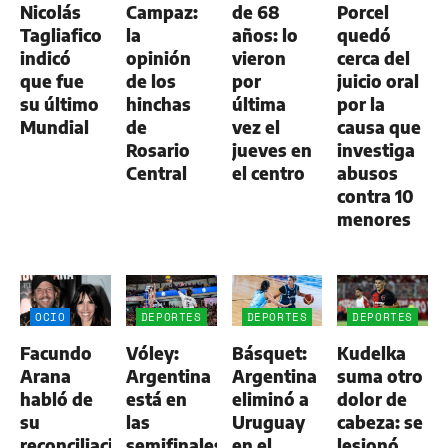
Nicolás
Campaz:
de 68
Porcel
Tagliafico
la
años: lo
quedó
indicó
opinión
vieron
cerca del
que fue
de los
por
juicio oral
su último
hinchas
última
por la
Mundial
de
vez el
causa que
Rosario
jueves en
investiga
Central
el centro
abusos
contra 10
menores
OCIO
DEPORTES
DEPORTES
DEPORTES
Facundo
Vóley:
Básquet:
Kudelka
Arana
Argentina
Argentina
suma otro
habló de
está en
eliminó a
dolor de
su
las
Uruguay
cabeza: se
reconciliación
semifinales
en el
lesionó