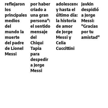
reflejaron
por haber
adolescencia
Javkin
los
criado a
y hasta el
despidió
principales
una gran
último día:
a Jorge
medios
persona":
la historia
Messi:
del
el sentido
de amor
"Gracias
mundo la
mensaje
de Jorge
por tu
muerte
del
Messi y
amistad"
del padre
Chiqui
Celia
de Lionel
Tapia
Cuccittini
Messi
para
despedir
a Jorge
Messi