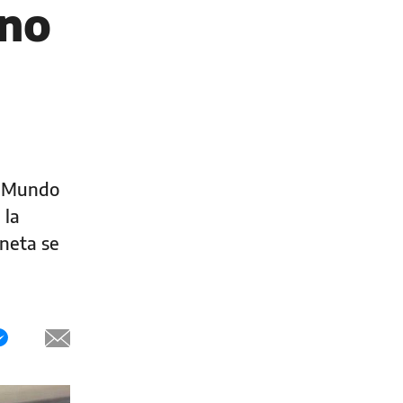
 no
el Mundo
 la
aneta se