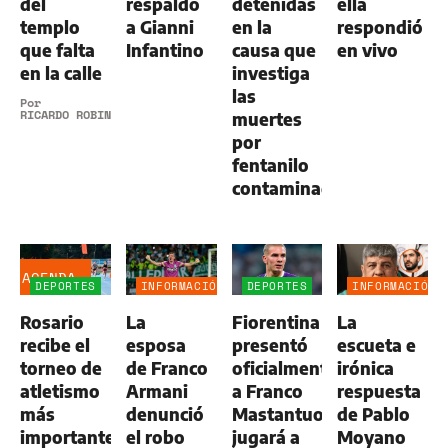
del
respaldó
detenidas
ella
templo
a Gianni
en la
respondió
que falta
Infantino
causa que
en vivo
en la calle
investiga
las
Por
RICARDO ROBINS
muertes
por
fentanilo
contaminado
AGENDA
DEPORTES
INFORMACIÓN
DEPORTES
INFORMACIÓN
GENERAL
GENERAL
Rosario
La
Fiorentina
La
recibe el
esposa
presentó
escueta e
torneo de
de Franco
oficialmente
irónica
atletismo
Armani
a Franco
respuesta
más
denunció
Mastantuono:
de Pablo
importante
el robo
jugará a
Moyano