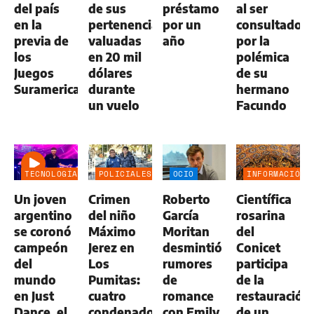
del país
de sus
préstamo
al ser
en la
pertenencias
por un
consultado
previa de
valuadas
año
por la
los
en 20 mil
polémica
Juegos
dólares
de su
Suramericanos
durante
hermano
un vuelo
Facundo
TECNOLOGÍA
POLICIALES
OCIO
INFORMACIÓN
GENERAL
Un joven
Crimen
Roberto
Científica
argentino
del niño
García
rosarina
se coronó
Máximo
Moritan
del
campeón
Jerez en
desmintió
Conicet
del
Los
rumores
participa
mundo
Pumitas:
de
de la
en Just
cuatro
romance
restauración
Dance, el
condenados
con Emily
de un