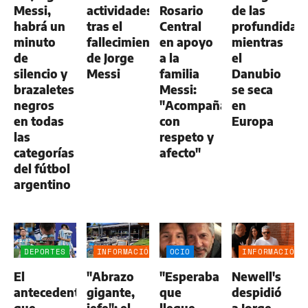
Messi,
actividades
Rosario
de las
habrá un
tras el
Central
profundidad
minuto
fallecimiento
en apoyo
mientras
de
de Jorge
a la
el
silencio y
Messi
familia
Danubio
brazaletes
Messi:
se seca
negros
"Acompañamos
en
en todas
con
Europa
las
respeto y
categorías
afecto"
del fútbol
argentino
DEPORTES
INFORMACIÓN
OCIO
INFORMACIÓN
GENERAL
GENERAL
El
"Abrazo
"Esperaba
Newell's
antecedente
gigante,
que
despidió
que
jefe": el
llegue
a Jorge