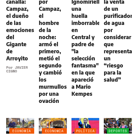
canalla:
por
Ignomiriello:
la venta
Campaz,
Campaz,
una
de un
el dueño
el
huella
purificador
de las
hombre
imborrable
de agua
emociones
de la
en
por
del
noche:
Central y
considerar
Gigante
armó el
padre de
que
de
primero,
"la
representa
Arroyito
metió el
selección
un
segundo
fantasma"
“riesgo
Por
JAVIER
CIGNO
y cambió
en la que
para la
los
apareció
salud”
murmullos
a Mario
por una
Kempes
ovación
ECONOMÍA
ECONOMÍA
POLÍTICA
DEPORTES
NEGOCIOS
NEGOCIOS