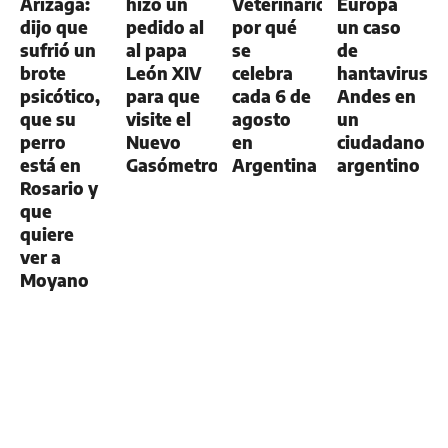
Arizaga:
hizo un
Veterinario:
Europa
dijo que
pedido al
por qué
un caso
sufrió un
al papa
se
de
brote
León XIV
celebra
hantavirus
psicótico,
para que
cada 6 de
Andes en
que su
visite el
agosto
un
perro
Nuevo
en
ciudadano
está en
Gasómetro
Argentina
argentino
Rosario y
que
quiere
ver a
Moyano