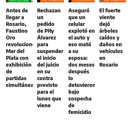
GENERAL
GENERAL
Antes de
Rechazan
Aseguró
El fuerte
llegar a
un
que un
viento
Rosario,
pedido
celular
dejó
Faustino
de Pity
explotó en
árboles
Oro
Álvarez
el auto y
caídos y
revolucionó
para
eso mató
daños en
Mar del
suspender
a su
vehículos
Plata con
el inicio
esposa:
en
exhibición
del juicio
dos meses
Rosario
de
en su
después
partidas
contra
lo
simultáneas
previsto
detuvieron
para el
bajo
lunes que
sospecha
viene
de
femicidio