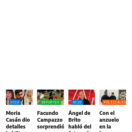
OCIO
DEPORTES
OCIO
POLICIALES
Moria
Facundo
Ángel de
Con el
Casán dio
Campazzo
Brito
anzuelo
detalles
sorprendió
habló del
en la