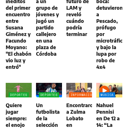
inéditos
a un
futuro de
boca:
del primer
grupo de
LAM y
detuvieron
encuentro
jóvenes y
reveló
a
entre
jugó un
cuándo
Pescado,
Susana
partido
podría
prófugo
Giménez y
callejero
terminar
por
Facundo
en una
microtráfico
Moyano:
plaza de
y bajo la
"El chabón
Córdoba
lupa por
vio luz y
robo de
entró"
4x4
DEPORTES
DEPORTES
INFORMACIÓN
MÚSICA
GENERAL
Quiere
Un
Encontraron
Nahuel
jugar
futbolista
a Zulma
Pennisi
siempre:
de la
Lobato
en De 12 a
el enojo
selección
en
14: “La