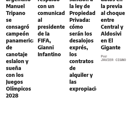
Manuel
con un
la ley de
la previa
Tripano
comunicado
Propiedad
al choque
se
al
Privada:
entre
consagró
presidente
cómo
Central y
campeón
de la
serán los
Aldosivi
panamericano
FIFA,
desalojos
en El
de
Gianni
exprés,
Gigante
canotaje
Infantino
los
Por
JAVIER CIGNO
eslalon y
contratos
sueña
de
con los
alquiler y
Juegos
las
Olímpicos
expropiaciones
2028