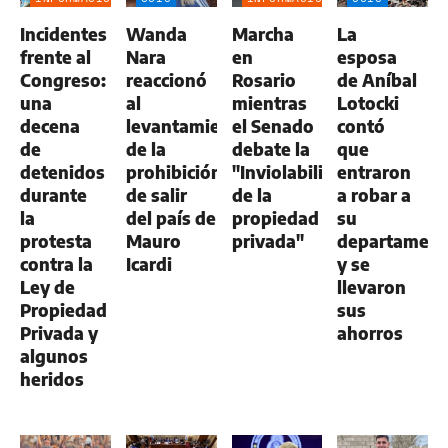
GENERAL
GENERAL
Incidentes
Wanda
Marcha
La
frente al
Nara
en
esposa
Congreso:
reaccionó
Rosario
de Aníbal
una
al
mientras
Lotocki
decena
levantamiento
el Senado
contó
de
de la
debate la
que
detenidos
prohibición
"Inviolabilidad
entraron
durante
de salir
de la
a robar a
la
del país de
propiedad
su
protesta
Mauro
privada"
departamen
contra la
Icardi
y se
Ley de
llevaron
Propiedad
sus
Privada y
ahorros
algunos
heridos