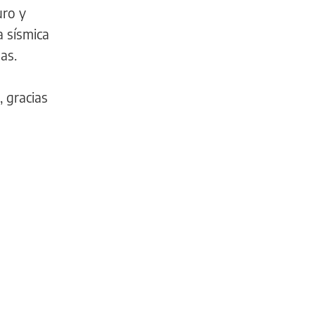
uro y
a sísmica
as.
, gracias
DEPORTES
Brasil
paralizará