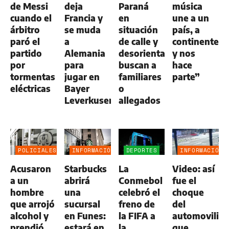
de Messi
deja
Paraná
música
cuando el
Francia y
en
une a un
árbitro
se muda
situación
país, a
paró el
a
de calle y
continentes
partido
Alemania
desorientada:
y nos
por
para
buscan a
hace
tormentas
jugar en
familiares
parte”
eléctricas
Bayer
o
Leverkusen
allegados
POLICIALES
INFORMACIÓN
DEPORTES
INFORMACIÓN
GENERAL
GENERAL
Acusaron
Starbucks
La
Video: así
a un
abrirá
Conmebol
fue el
hombre
una
celebró el
choque
que arrojó
sucursal
freno de
del
alcohol y
en Funes:
la FIFA a
automovilist
prendió
estará en
la
que