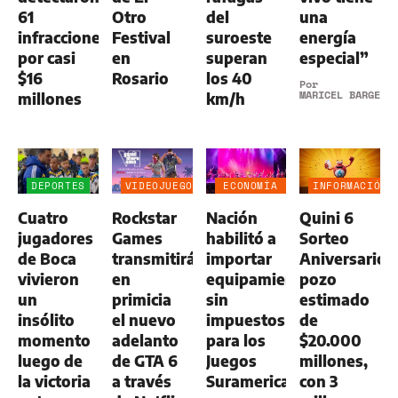
61
Otro
del
una
infracciones
Festival
suroeste
energía
por casi
en
superan
especial”
$16
Rosario
los 40
Por
MARICEL BARGERI
millones
km/h
DEPORTES
VIDEOJUEGOS
ECONOMÍA
INFORMACIÓN
NEGOCIOS
GENERAL
Cuatro
Rockstar
Nación
Quini 6
AGRO
jugadores
Games
habilitó a
Sorteo
de Boca
transmitirá
importar
Aniversario:
vivieron
en
equipamiento
pozo
un
primicia
sin
estimado
insólito
el nuevo
impuestos
de
momento
adelanto
para los
$20.000
luego de
de GTA 6
Juegos
millones,
la victoria
a través
Suramericanos
con 3