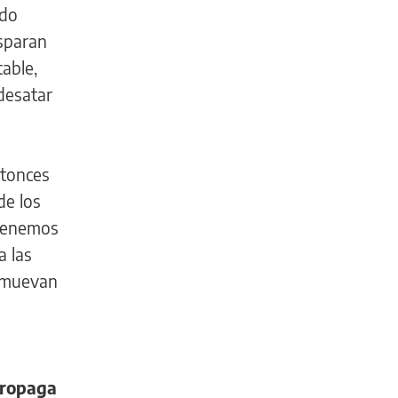
ndo
isparan
table,
 desatar
ntonces
de los
 tenemos
 las
e muevan
ropaga