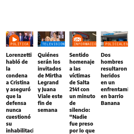
POLÍTICA
TELEVISIÓN
INFORMACIÓN
POLICIALES
GENERAL
Lorenzetti
Quiénes
Sentido
Dos
habló de
serán los
homenaje
hombres
la
invitados
a las
resultaron
condena
de Mirtha
víctimas
heridos
a Cristina
Legrand
de Salta
en un
y aseguró
y Juana
2141 con
enfrentamie
que la
Viale este
un minuto
en barrio
defensa
fin de
de
Banana
nunca
semana
silencio:
cuestionó
“Nadie
su
fue preso
inhabilitación
por lo que