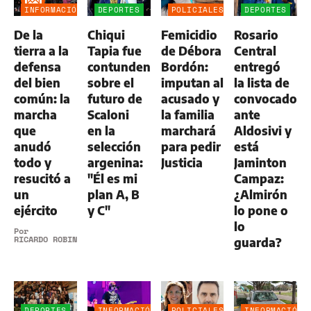
INFORMACIÓN
DEPORTES
POLICIALES
DEPORTES
GENERAL
De la
Chiqui
Femicidio
Rosario
tierra a la
Tapia fue
de Débora
Central
defensa
contundente
Bordón:
entregó
del bien
sobre el
imputan al
la lista de
común: la
futuro de
acusado y
convocados
marcha
Scaloni
la familia
ante
que
en la
marchará
Aldosivi y
anudó
selección
para pedir
está
todo y
argenina:
Justicia
Jaminton
resucitó a
"Él es mi
Campaz:
un
plan A, B
¿Almirón
ejército
y C"
lo pone o
lo
Por
RICARDO ROBINS
guarda?
DEPORTES
INFORMACIÓN
POLICIALES
INFORMACIÓN