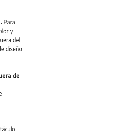
a
.
Para
blor y
uera del
 de diseño
uera de
e
táculo