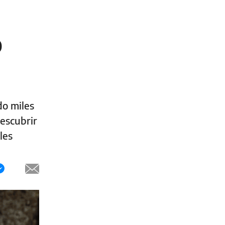
o
do miles
escubrir
les