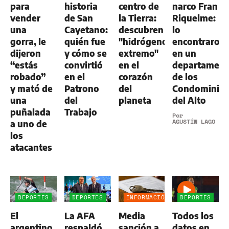
para
historia
centro de
narco Fran
vender
de San
la Tierra:
Riquelme:
una
Cayetano:
descubren
lo
gorra, le
quién fue
"hidrógeno
encontraron
dijeron
y cómo se
extremo"
en un
“estás
convirtió
en el
departamen
robado”
en el
corazón
de los
y mató de
Patrono
del
Condominio
una
del
planeta
del Alto
puñalada
Trabajo
Por
AGUSTÍN LAGO
a uno de
los
atacantes
DEPORTES
DEPORTES
INFORMACIÓN
DEPORTES
GENERAL
El
La AFA
Media
Todos los
argentino
respaldó
sanción a
datos en