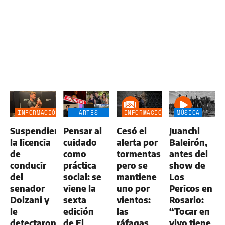
INFORMACIÓN
ARTES
INFORMACIÓN
MÚSICA
GENERAL
ESCÉNICAS
GENERAL
Suspendieron
Pensar al
Cesó el
Juanchi
la licencia
cuidado
alerta por
Baleirón,
de
como
tormentas
antes del
conducir
práctica
pero se
show de
del
social: se
mantiene
Los
senador
viene la
uno por
Pericos en
Dolzani y
sexta
vientos:
Rosario:
le
edición
las
“Tocar en
detectaron
de El
ráfagas
vivo tiene