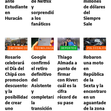
ante
de Netflix
millones
Estudiantes
y
de dólares
en
sorprendió
del
Huracán
a los
Siempre
fanáticos
Sale
INFORMACIÓN
TECNOLOGÍA
DEPORTES
POLICIALES
GENERAL
Rosario
Google
Thiago
Robaron
celebrará
confirmó
Almada a
una moto
el Día del
el retiro
punto de
en
Chipá con
definitivo
firmar
República
promociones,
del
con River:
de la
descuentos
Asistente
cuál es la
Sexta y la
y la
y
cifra
encontraron
posibilidad
completará
récord de
en un
de crear
la
su pase
aguantadero
uno
transición
de la zona