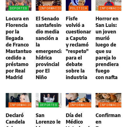
DEPORTES
INFORMACIÓN
POLÍTICA
INFORMACIÓN
GENERAL
GENERAL
Locura en
El Senado
Fisfe
Horror en
Florencia
santafesino
volvió a
San Luis:
por la
dio media
cuestionar
un joven
llegada
sanción a
a Caputo
murió
de Franco
la
y reclamó
luego de
Mastantuono,
emergencia
"respeto"
que su
cedido a
hídrica
para el
pareja lo
préstamo
provincial
debate
prendiera
por Real
por El
sobre la
fuego
Madrid
Niño
industria
con nafta
INFORMACIÓN
DEPORTES
INFORMACIÓN
INFORMACIÓN
GENERAL
GENERAL
GENERAL
Declaró
San
Día del
Confirman
Candela
Lorenzo le
Médico
en