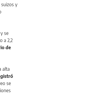
 suizos y
o
 y se
o a 2,2
io de
 alta
gistró
reo se
ciones