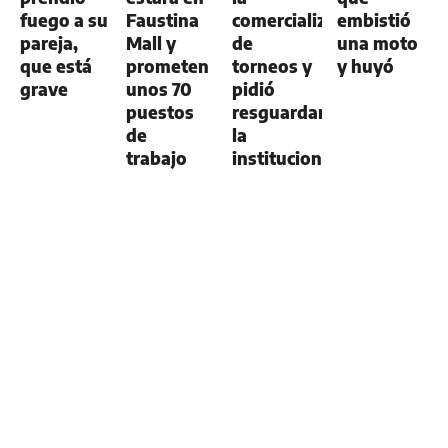
fuego a su
Faustina
comercialización
embistió
pareja,
Mall y
de
una moto
que está
prometen
torneos y
y huyó
grave
unos 70
pidió
puestos
resguardar
de
la
trabajo
institucionalidad