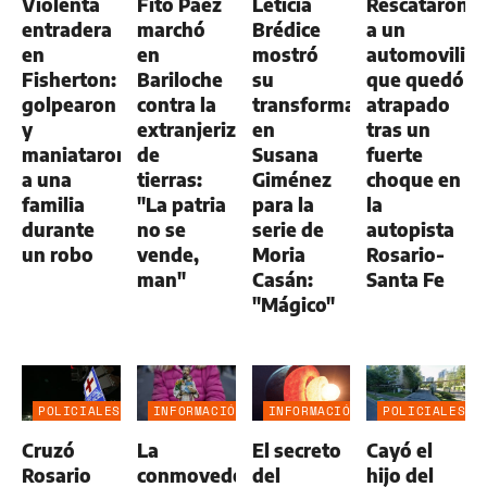
Violenta
Fito Páez
Leticia
Rescataron
entradera
marchó
Brédice
a un
en
en
mostró
automovilist
Fisherton:
Bariloche
su
que quedó
golpearon
contra la
transformación
atrapado
y
extranjerización
en
tras un
maniataron
de
Susana
fuerte
a una
tierras:
Giménez
choque en
familia
"La patria
para la
la
durante
no se
serie de
autopista
un robo
vende,
Moria
Rosario-
man"
Casán:
Santa Fe
"Mágico"
POLICIALES
INFORMACIÓN
INFORMACIÓN
POLICIALES
GENERAL
GENERAL
Cruzó
La
El secreto
Cayó el
Rosario
conmovedora
del
hijo del