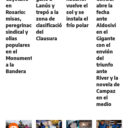
en
Lanús y
vuelve el
abre la
Rosario:
trepó a la
sol y se
fecha
misas,
zona de
instala el
ante
peregrinación
clasificación
frío polar
Aldosivi
sindical y
del
en el
ollas
Clausura
Gigante
populares
con el
en el
envión
Monumento
del
a la
triunfo
Bandera
ante
River y la
novela de
Campaz
en el
medio