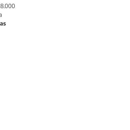
 8.000
a
cas