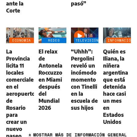
ante la
pasó”
Corte
ECONOMÍA
REDES
TELEVISIÓN
INFORMACIÓN
NEGOCIOS
SOCIALES
GENERAL
La
El relax
“Uhhh”:
Quién es
AGRO
Provincia
de
Pergolini
Iliana, la
licita 11
Antonela
reveló un
niñera
locales
Roccuzzo
incómodo
argentina
comerciales
en Miami
momento
que está
en el
después
con Tinelli
detenida
aeropuerto
del
en la
hace casi
de
Mundial
escuela de
un mes
Rosario
2026
sus hijos
en
para
Estados
crear un
Unidos
nuevo
MOSTRAR
MÁS DE INFORMACIÓN GENERAL
paseo
»