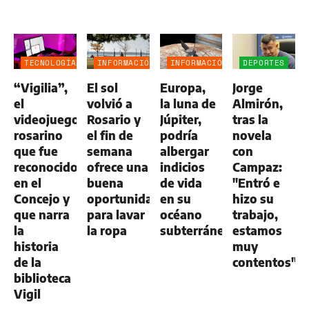
TECNOLOGÍA
INFORMACIÓN
INFORMACIÓN
DEPORTES
GENERAL
GENERAL
“Vigilia”,
El sol
Europa,
Jorge
el
volvió a
la luna de
Almirón,
videojuego
Rosario y
Júpiter,
tras la
rosarino
el fin de
podría
novela
que fue
semana
albergar
con
reconocido
ofrece una
indicios
Campaz:
en el
buena
de vida
"Entró e
Concejo y
oportunidad
en su
hizo su
que narra
para lavar
océano
trabajo,
la
la ropa
subterráneo
estamos
historia
muy
de la
contentos"
biblioteca
Vigil