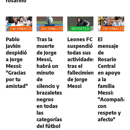
rosarino
INFORMACIÓN
INFORMACIÓN
DEPORTES
INFORMACIÓN
GENERAL
GENERAL
GENERAL
Pablo
Tras la
Leones FC
El
Javkin
muerte
suspendió
mensaje
despidió
de Jorge
todas sus
de
a Jorge
Messi,
actividades
Rosario
Messi:
habrá un
tras el
Central
"Gracias
minuto
fallecimiento
en apoyo
por tu
de
de Jorge
a la
amistad"
silencio y
Messi
familia
brazaletes
Messi:
negros
"Acompaña
en todas
con
las
respeto y
categorías
afecto"
del fútbol