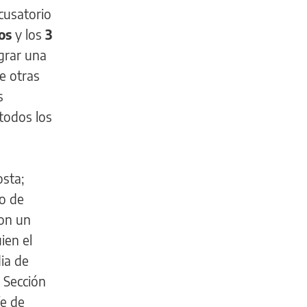
acusatorio
ños
y los
3
egrar una
re otras
s
 todos los
osta;
o de
con un
ien el
ia de
a Sección
fe de