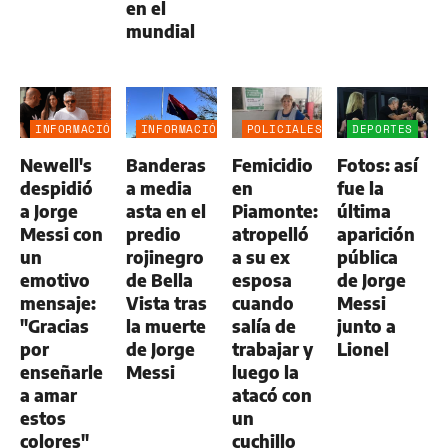
en el
mundial
INFORMACIÓN
INFORMACIÓN
POLICIALES
DEPORTES
GENERAL
GENERAL
Newell's
Banderas
Femicidio
Fotos: así
despidió
a media
en
fue la
a Jorge
asta en el
Piamonte:
última
Messi con
predio
atropelló
aparición
un
rojinegro
a su ex
pública
emotivo
de Bella
esposa
de Jorge
mensaje:
Vista tras
cuando
Messi
"Gracias
la muerte
salía de
junto a
por
de Jorge
trabajar y
Lionel
enseñarle
Messi
luego la
a amar
atacó con
estos
un
colores"
cuchillo