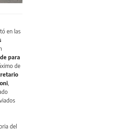
tó en las
s
n
ide para
máximo de
retario
oni
,
tado
eviados
oria del