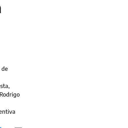
n
s de
sta,
 Rodrigo
entiva