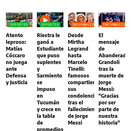
DEPORTES
DEPORTES
INFORMACIÓN
INFORMACIÓN
GENERAL
GENERAL
Atento
Riestra le
Desde
El
leproso:
ganó a
Mirtha
mensaje
Matías
Estudiantes,
Legrand
de
Cóccaro
que puso
hasta
Abanderado
no juega
suplentes
Marcelo
Grandoli
ante
y
Tinelli:
tras la
Defensa
Sarmiento
famosos
muerte de
y Justicia
se
compartieron
Jorge
impuso
sus
Messi:
en
condolencias
"Gracias
Tucumán
tras el
por ser
y crece en
fallecimiento
parte de
la tabla
de Jorge
nuestra
de
Messi
historia"
promedios