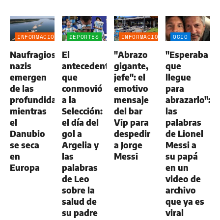
INFORMACIÓN
DEPORTES
INFORMACIÓN
OCIO
GENERAL
GENERAL
Naufragios
El
"Abrazo
"Esperaba
nazis
antecedente
gigante,
que
emergen
que
jefe": el
llegue
de las
conmovió
emotivo
para
profundidades
a la
mensaje
abrazarlo":
mientras
Selección:
del bar
las
el
el día del
Vip para
palabras
Danubio
gol a
despedir
de Lionel
se seca
Argelia y
a Jorge
Messi a
en
las
Messi
su papá
Europa
palabras
en un
de Leo
video de
sobre la
archivo
salud de
que ya es
su padre
viral