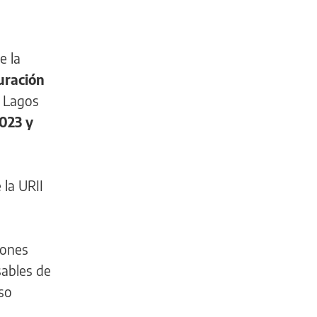
e la
uración
o Lagos
023 y
 la URII
iones
sables de
oso