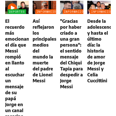
DEPORTES
INFORMACIÓN
INFORMACIÓN
INFORMACIÓN
GENERAL
GENERAL
GENERAL
El
Así
"Gracias
Desde la
recuerdo
reflejaron
por haber
adolescencia
más
los
criado a
y hasta el
emocionante:
principales
una gran
último
el día que
medios
persona":
día: la
Messi
del
el sentido
historia
rompió
mundo la
mensaje
de amor
en llanto
muerte
del Chiqui
de Jorge
al
del padre
Tapia para
Messi y
escuchar
de Lionel
despedir a
Celia
un
Messi
Jorge
Cuccittini
mensaje
Messi
de su
papá
Jorge en
un canal