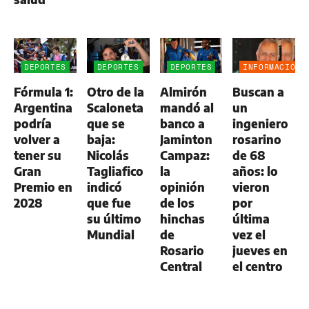
DEPORTES
DEPORTES
DEPORTES
INFORMACIÓN
GENERAL
Fórmula 1:
Otro de la
Almirón
Buscan a
Argentina
Scaloneta
mandó al
un
podría
que se
banco a
ingeniero
volver a
baja:
Jaminton
rosarino
tener su
Nicolás
Campaz:
de 68
Gran
Tagliafico
la
años: lo
Premio en
indicó
opinión
vieron
2028
que fue
de los
por
su último
hinchas
última
Mundial
de
vez el
Rosario
jueves en
Central
el centro