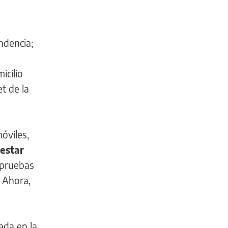
ndencia;
icilio
t de la
óviles,
 estar
 pruebas
. Ahora,
ada en la