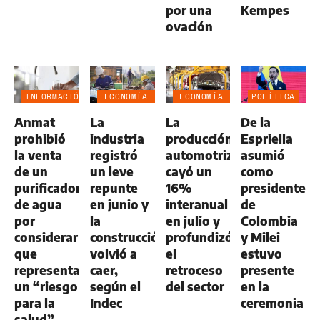
por una
Kempes
ovación
INFORMACIÓN
ECONOMÍA
ECONOMÍA
POLÍTICA
GENERAL
NEGOCIOS
NEGOCIOS
Anmat
La
La
De la
AGRO
AGRO
prohibió
industria
producción
Espriella
la venta
registró
automotriz
asumió
de un
un leve
cayó un
como
purificador
repunte
16%
presidente
de agua
en junio y
interanual
de
por
la
en julio y
Colombia
considerar
construcción
profundizó
y Milei
que
volvió a
el
estuvo
representa
caer,
retroceso
presente
un “riesgo
según el
del sector
en la
para la
Indec
ceremonia
salud”