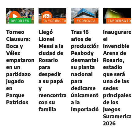
DEPORTES
INFORMACIÓN
ECONOMÍA
INFORMACIÓN
GENERAL
NEGOCIOS
GENERAL
Torneo
Llegó
Tras 16
Inauguraron
AGRO
Clausura:
Lionel
años de
el
Boca y
Messi a la
producción,
Invencible
Vélez
ciudad de
Peabody
Arena de
empataron
Rosario
desmanteló
Rosario,
en un
para
su planta
estadio
partidazo
despedir
nacional
que será
jugado
a su papá
para
una de las
en
y
dedicarse
sedes
Parque
reencontrarse
únicamente
principales
Patricios
con su
a la
de los
familia
importación
Juegos
Suramerican
2026