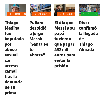
INFORMACIÓN
INFORMACIÓN
INFORMACIÓN
DEPORTES
GENERAL
GENERAL
GENERAL
Thiago
Pullaro
El día que
River
Medina
despidió
Messi y su
confirmó
fue
a Jorge
papá
la llegada
imputado
Messi:
tuvieron
de
por
"Santa Fe
que pagar
Thiago
abuso
te
432 mil
Almada
sexual
abraza"
euros para
con
evitar la
acceso
prisión
carnal
tras la
denuncia
de su
prima