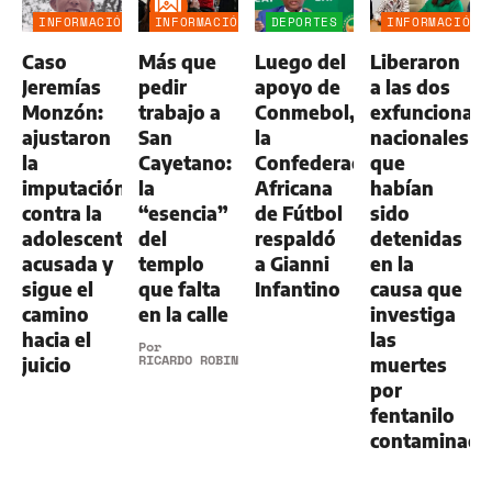
INFORMACIÓN
INFORMACIÓN
DEPORTES
INFORMACIÓN
GENERAL
GENERAL
GENERAL
Caso
Más que
Luego del
Liberaron
Jeremías
pedir
apoyo de
a las dos
Monzón:
trabajo a
Conmebol,
exfuncionari
ajustaron
San
la
nacionales
la
Cayetano:
Confederación
que
imputación
la
Africana
habían
contra la
“esencia”
de Fútbol
sido
adolescente
del
respaldó
detenidas
acusada y
templo
a Gianni
en la
sigue el
que falta
Infantino
causa que
camino
en la calle
investiga
hacia el
las
Por
RICARDO ROBINS
juicio
muertes
por
fentanilo
contaminad