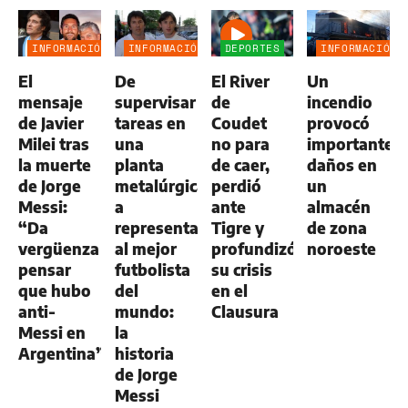
INFORMACIÓN
INFORMACIÓN
DEPORTES
INFORMACIÓN
GENERAL
GENERAL
GENERAL
El
De
El River
Un
mensaje
supervisar
de
incendio
de Javier
tareas en
Coudet
provocó
Milei tras
una
no para
importantes
la muerte
planta
de caer,
daños en
de Jorge
metalúrgica
perdió
un
Messi:
a
ante
almacén
“Da
representar
Tigre y
de zona
vergüenza
al mejor
profundizó
noroeste
pensar
futbolista
su crisis
que hubo
del
en el
anti-
mundo:
Clausura
Messi en
la
Argentina”
historia
de Jorge
Messi