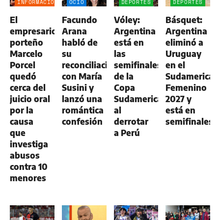
INFORMACIÓN
OCIO
DEPORTES
DEPORTES
GENERAL
El
Facundo
Vóley:
Básquet:
empresario
Arana
Argentina
Argentina
porteño
habló de
está en
eliminó a
Marcelo
su
las
Uruguay
Porcel
reconciliación
semifinales
en el
quedó
con María
de la
Sudamerican
cerca del
Susini y
Copa
Femenino
juicio oral
lanzó una
Sudamericana
2027 y
por la
romántica
al
está en
causa
confesión
derrotar
semifinales
que
a Perú
investiga
abusos
contra 10
menores