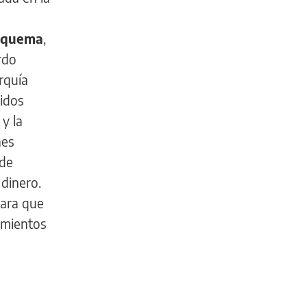
esquema
,
rdo
rquía
didos
y la
nes
 de
 dinero.
para que
namientos