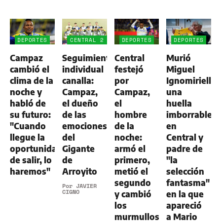
DEPORTES
CENTRAL 2
DEPORTES
DEPORTES
-
Campaz
Seguimiento
Central
Murió
ALDOSIVI
1
cambió el
individual
festejó
Miguel
clima de la
canalla:
por
Ignomiriello:
noche y
Campaz,
Campaz,
una
habló de
el dueño
el
huella
su futuro:
de las
hombre
imborrable
"Cuando
emociones
de la
en
llegue la
del
noche:
Central y
oportunidad
Gigante
armó el
padre de
de salir, lo
de
primero,
"la
haremos"
Arroyito
metió el
selección
segundo
fantasma"
Por
JAVIER
CIGNO
y cambió
en la que
los
apareció
murmullos
a Mario