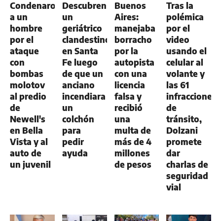
Condenaron
Descubren
Buenos
Tras la
a un
un
Aires:
polémica
hombre
geriátrico
manejaba
por el
por el
clandestino
borracho
video
ataque
en Santa
por la
usando el
con
Fe luego
autopista
celular al
bombas
de que un
con una
volante y
molotov
anciano
licencia
las 61
al predio
incendiara
falsa y
infracciones
de
un
recibió
de
Newell's
colchón
una
tránsito,
en Bella
para
multa de
Dolzani
Vista y al
pedir
más de 4
promete
auto de
ayuda
millones
dar
un juvenil
de pesos
charlas de
seguridad
vial