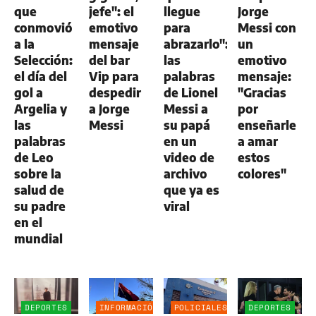
que
jefe": el
llegue
Jorge
conmovió
emotivo
para
Messi con
a la
mensaje
abrazarlo":
un
Selección:
del bar
las
emotivo
el día del
Vip para
palabras
mensaje:
gol a
despedir
de Lionel
"Gracias
Argelia y
a Jorge
Messi a
por
las
Messi
su papá
enseñarle
palabras
en un
a amar
de Leo
video de
estos
sobre la
archivo
colores"
salud de
que ya es
su padre
viral
en el
mundial
DEPORTES
INFORMACIÓN
POLICIALES
DEPORTES