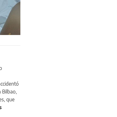
o
ccidentó
 Bilbao,
es, que
s