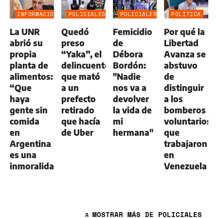
INFORMACIÓN
POLICIALES
POLICIALES
POLÍTICA
GENERAL
La UNR
Quedó
Femicidio
Por qué la
abrió su
preso
de
Libertad
propia
“Yaka”, el
Débora
Avanza se
planta de
delincuente
Bordón:
abstuvo
alimentos:
que mató
"Nadie
de
“Que
a un
nos va a
distinguir
haya
prefecto
devolver
a los
gente sin
retirado
la vida de
bomberos
comida
que hacía
mi
voluntarios
en
de Uber
hermana"
que
Argentina
trabajaron
es una
en
inmoralidad”
Venezuela
MOSTRAR
MÁS DE POLICIALES
»