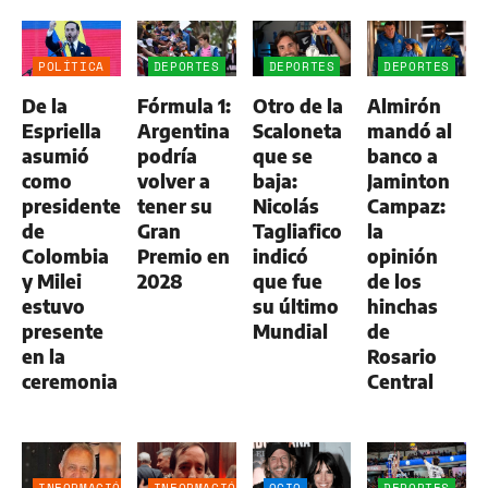
POLÍTICA
DEPORTES
DEPORTES
DEPORTES
De la
Fórmula 1:
Otro de la
Almirón
Espriella
Argentina
Scaloneta
mandó al
asumió
podría
que se
banco a
como
volver a
baja:
Jaminton
presidente
tener su
Nicolás
Campaz:
de
Gran
Tagliafico
la
Colombia
Premio en
indicó
opinión
y Milei
2028
que fue
de los
estuvo
su último
hinchas
presente
Mundial
de
en la
Rosario
ceremonia
Central