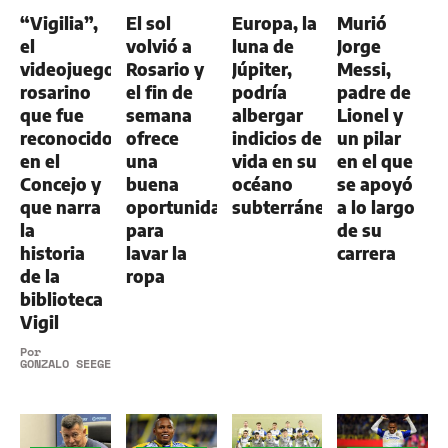
GENERAL
GENERAL
GENERAL
“Vigilia”,
El sol
Europa, la
Murió
el
volvió a
luna de
Jorge
videojuego
Rosario y
Júpiter,
Messi,
rosarino
el fin de
podría
padre de
que fue
semana
albergar
Lionel y
reconocido
ofrece
indicios de
un pilar
en el
una
vida en su
en el que
Concejo y
buena
océano
se apoyó
que narra
oportunidad
subterráneo
a lo largo
la
para
de su
historia
lavar la
carrera
de la
ropa
biblioteca
Vigil
Por
GONZALO SEEGER