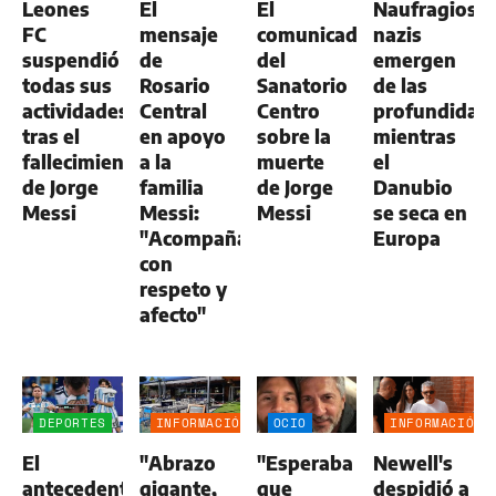
Leones
El
El
Naufragios
FC
mensaje
comunicado
nazis
suspendió
de
del
emergen
todas sus
Rosario
Sanatorio
de las
actividades
Central
Centro
profundidad
tras el
en apoyo
sobre la
mientras
fallecimiento
a la
muerte
el
de Jorge
familia
de Jorge
Danubio
Messi
Messi:
Messi
se seca en
"Acompañamos
Europa
con
respeto y
afecto"
DEPORTES
INFORMACIÓN
OCIO
INFORMACIÓN
GENERAL
GENERAL
El
"Abrazo
"Esperaba
Newell's
antecedente
gigante,
que
despidió a