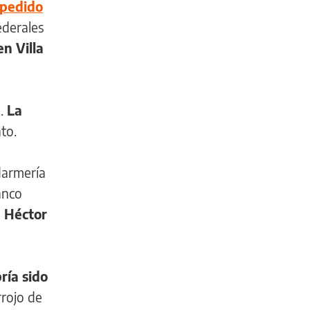
pedido
ederales
n Villa
o.
La
nto.
darmería
anco
e
Héctor
ría sido
rrojo de