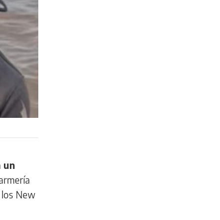
n un
darmería
e los New