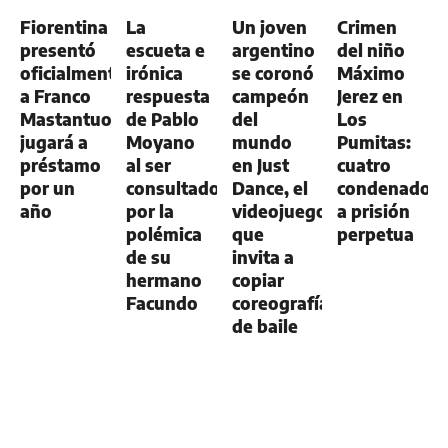
GENERAL
Fiorentina
La
Un joven
Crimen
presentó
escueta e
argentino
del niño
oficialmente
irónica
se coronó
Máximo
a Franco
respuesta
campeón
Jerez en
Mastantuono:
de Pablo
del
Los
jugará a
Moyano
mundo
Pumitas:
préstamo
al ser
en Just
cuatro
por un
consultado
Dance, el
condenados
año
por la
videojuego
a prisión
polémica
que
perpetua
de su
invita a
hermano
copiar
Facundo
coreografías
de baile