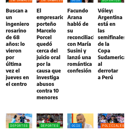
INFORMACIÓN
INFORMACIÓN
OCIO
DEPORTES
GENERAL
GENERAL
Buscan a
El
Facundo
Vóley:
un
empresario
Arana
Argentina
ingeniero
porteño
habló de
está en
rosarino
Marcelo
su
las
de 68
Porcel
reconciliación
semifinales
años: lo
quedó
con María
de la
vieron
cerca del
Susini y
Copa
por
juicio oral
lanzó una
Sudamerican
última
por la
romántica
al
vez el
causa que
confesión
derrotar
jueves en
investiga
a Perú
el centro
abusos
contra 10
menores
DEPORTES
DEPORTES
OCIO
POLICIALES