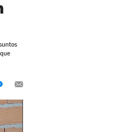
n
esuntos
 que