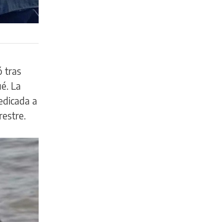
ó tras
ué. La
edicada a
restre.