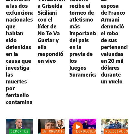
a las dos
a Griselda
recibe el
esposa
exfuncionarias
Siciliani
torneo de
de Franco
nacionales
con el
atletismo
Armani
que
líder de
más
denunció
habían
No Te Va
importante
el robo
sido
Gustar y
del país
de sus
detenidas
ella
en la
pertenencias
en la
respondió
previa de
valuadas
causa que
en vivo
los
en 20 mil
investiga
Juegos
dólares
las
Suramericanos
durante
muertes
un vuelo
por
fentanilo
contaminado
DEPORTES
INFORMACIÓN
TECNOLOGÍA
POLICIALES