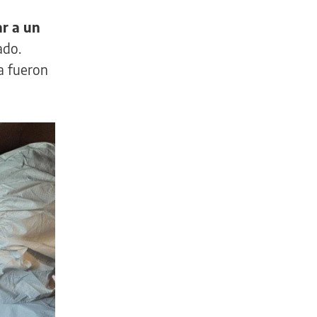
ar a un
ado.
ga fueron