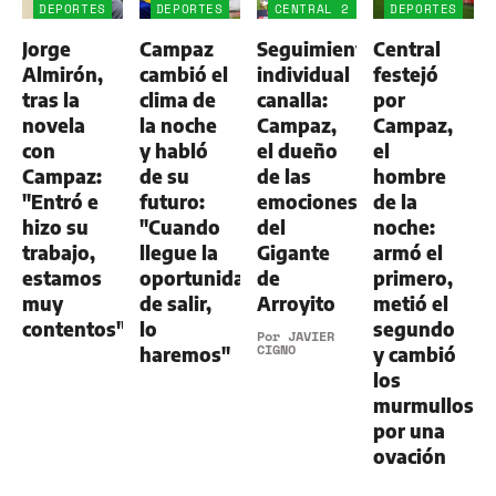
DEPORTES
DEPORTES
CENTRAL 2
DEPORTES
-
Jorge
Campaz
Seguimiento
Central
ALDOSIVI
1
Almirón,
cambió el
individual
festejó
tras la
clima de
canalla:
por
novela
la noche
Campaz,
Campaz,
con
y habló
el dueño
el
Campaz:
de su
de las
hombre
"Entró e
futuro:
emociones
de la
hizo su
"Cuando
del
noche:
trabajo,
llegue la
Gigante
armó el
estamos
oportunidad
de
primero,
muy
de salir,
Arroyito
metió el
contentos"
lo
segundo
Por
JAVIER
CIGNO
haremos"
y cambió
los
murmullos
por una
ovación