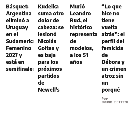
Básquet:
Kudelka
Murió
“Lo que
Argentina
suma otro
Leandro
hice no
eliminó a
dolor de
Rud, el
tiene
Uruguay
cabeza: se
histórico
vuelta
en el
lesionó
representante
atrás”: el
Sudamericano
Nicolás
de
perfil del
Femenino
Goitea y
modelos,
femicida
2027 y
es baja
a los 51
de
está en
para los
años
Débora y
semifinales
próximos
un crimen
partidos
atroz sin
de
un
Newell's
porqué
Por
BRUNO BETTIOL