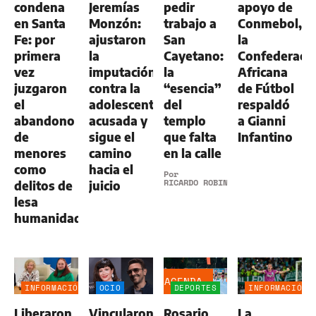
condena
Jeremías
pedir
apoyo de
en Santa
Monzón:
trabajo a
Conmebol,
Fe: por
ajustaron
San
la
primera
la
Cayetano:
Confederaci
vez
imputación
la
Africana
juzgaron
contra la
“esencia”
de Fútbol
el
adolescente
del
respaldó
abandono
acusada y
templo
a Gianni
de
sigue el
que falta
Infantino
menores
camino
en la calle
como
hacia el
Por
RICARDO ROBINS
delitos de
juicio
lesa
humanidad
AGENDA
INFORMACIÓN
OCIO
DEPORTES
INFORMACIÓN
GENERAL
GENERAL
Liberaron
Vincularon
Rosario
La