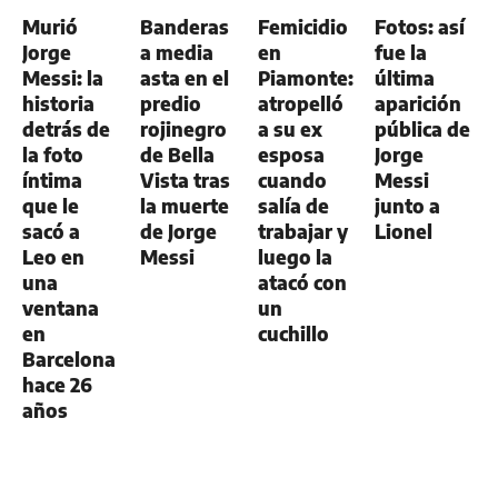
GENERAL
Murió
Banderas
Femicidio
Fotos: así
Jorge
a media
en
fue la
Messi: la
asta en el
Piamonte:
última
historia
predio
atropelló
aparición
detrás de
rojinegro
a su ex
pública de
la foto
de Bella
esposa
Jorge
íntima
Vista tras
cuando
Messi
que le
la muerte
salía de
junto a
sacó a
de Jorge
trabajar y
Lionel
Leo en
Messi
luego la
una
atacó con
ventana
un
en
cuchillo
Barcelona
hace 26
años