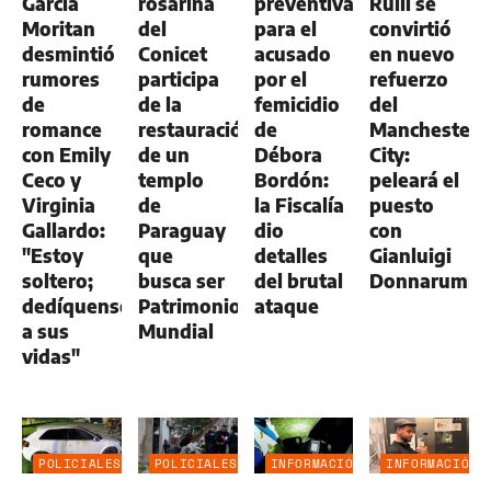
García
rosarina
preventiva
Rulli se
Moritan
del
para el
convirtió
desmintió
Conicet
acusado
en nuevo
rumores
participa
por el
refuerzo
de
de la
femicidio
del
romance
restauración
de
Manchester
con Emily
de un
Débora
City:
Ceco y
templo
Bordón:
peleará el
Virginia
de
la Fiscalía
puesto
Gallardo:
Paraguay
dio
con
"Estoy
que
detalles
Gianluigi
soltero;
busca ser
del brutal
Donnarumm
dedíquense
Patrimonio
ataque
a sus
Mundial
vidas"
POLICIALES
POLICIALES
INFORMACIÓN
INFORMACIÓN
GENERAL
GENERAL