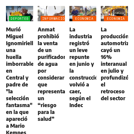
DEPORTES
INFORMACIÓN
ECONOMÍA
ECONOMÍA
GENERAL
NEGOCIOS
NEGOCIOS
Murió
Anmat
La
La
AGRO
AGRO
Miguel
prohibió
industria
producción
Ignomiriello:
la venta
registró
automotriz
una
de un
un leve
cayó un
huella
purificador
repunte
16%
imborrable
de agua
en junio y
interanual
en
por
la
en julio y
Central y
considerar
construcción
profundizó
padre de
que
volvió a
el
"la
representa
caer,
retroceso
selección
un
según el
del sector
fantasma"
“riesgo
Indec
en la que
para la
apareció
salud”
a Mario
Kempes