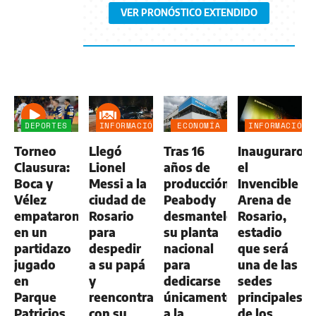
VER PRONÓSTICO EXTENDIDO
DEPORTES
INFORMACIÓN
ECONOMÍA
INFORMACIÓN
GENERAL
NEGOCIOS
GENERAL
Torneo
Llegó
Tras 16
Inauguraron
AGRO
Clausura:
Lionel
años de
el
Boca y
Messi a la
producción,
Invencible
Vélez
ciudad de
Peabody
Arena de
empataron
Rosario
desmanteló
Rosario,
en un
para
su planta
estadio
partidazo
despedir
nacional
que será
jugado
a su papá
para
una de las
en
y
dedicarse
sedes
Parque
reencontrarse
únicamente
principales
Patricios
con su
a la
de los