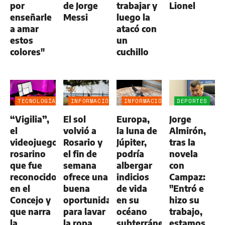
por
de Jorge
trabajar y
Lionel
enseñarle
Messi
luego la
a amar
atacó con
estos
un
colores"
cuchillo
TECNOLOGÍA
INFORMACIÓN
INFORMACIÓN
DEPORTES
GENERAL
GENERAL
“Vigilia”,
El sol
Europa,
Jorge
el
volvió a
la luna de
Almirón,
videojuego
Rosario y
Júpiter,
tras la
rosarino
el fin de
podría
novela
que fue
semana
albergar
con
reconocido
ofrece una
indicios
Campaz:
en el
buena
de vida
"Entró e
Concejo y
oportunidad
en su
hizo su
que narra
para lavar
océano
trabajo,
la
la ropa
subterráneo
estamos