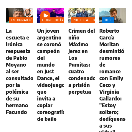
INFORMACIÓN
TECNOLOGÍA
POLICIALES
OCIO
GENERAL
La
Un joven
Crimen del
Roberto
escueta e
argentino
niño
García
irónica
se coronó
Máximo
Moritan
respuesta
campeón
Jerez en
desmintió
de Pablo
del
Los
rumores
Moyano
mundo
Pumitas:
de
al ser
en Just
cuatro
romance
consultado
Dance, el
condenados
con Emily
por la
videojuego
a prisión
Ceco y
polémica
que
perpetua
Virginia
de su
invita a
Gallardo:
hermano
copiar
"Estoy
Facundo
coreografías
soltero;
de baile
dedíquense
a sus