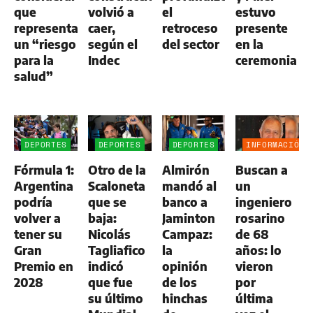
que
volvió a
el
estuvo
representa
caer,
retroceso
presente
un “riesgo
según el
del sector
en la
para la
Indec
ceremonia
salud”
DEPORTES
DEPORTES
DEPORTES
INFORMACIÓN
GENERAL
Fórmula 1:
Otro de la
Almirón
Buscan a
Argentina
Scaloneta
mandó al
un
podría
que se
banco a
ingeniero
volver a
baja:
Jaminton
rosarino
tener su
Nicolás
Campaz:
de 68
Gran
Tagliafico
la
años: lo
Premio en
indicó
opinión
vieron
2028
que fue
de los
por
su último
hinchas
última