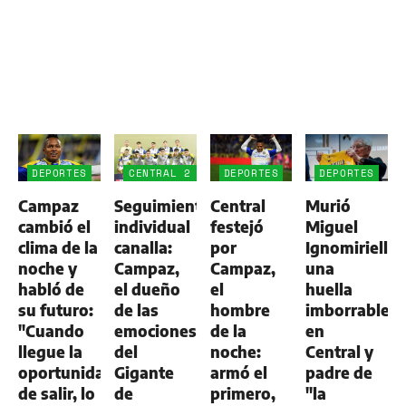
DEPORTES
CENTRAL 2
DEPORTES
DEPORTES
-
Campaz
Seguimiento
Central
Murió
ALDOSIVI
1
cambió el
individual
festejó
Miguel
clima de la
canalla:
por
Ignomiriello:
noche y
Campaz,
Campaz,
una
habló de
el dueño
el
huella
su futuro:
de las
hombre
imborrable
"Cuando
emociones
de la
en
llegue la
del
noche:
Central y
oportunidad
Gigante
armó el
padre de
de salir, lo
de
primero,
"la