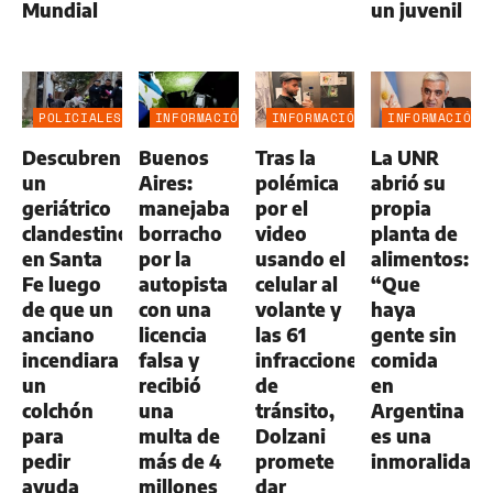
Mundial
un juvenil
POLICIALES
INFORMACIÓN
INFORMACIÓN
INFORMACIÓN
GENERAL
GENERAL
GENERAL
Descubren
Buenos
Tras la
La UNR
un
Aires:
polémica
abrió su
geriátrico
manejaba
por el
propia
clandestino
borracho
video
planta de
en Santa
por la
usando el
alimentos:
Fe luego
autopista
celular al
“Que
de que un
con una
volante y
haya
anciano
licencia
las 61
gente sin
incendiara
falsa y
infracciones
comida
un
recibió
de
en
colchón
una
tránsito,
Argentina
para
multa de
Dolzani
es una
pedir
más de 4
promete
inmoralidad
ayuda
millones
dar