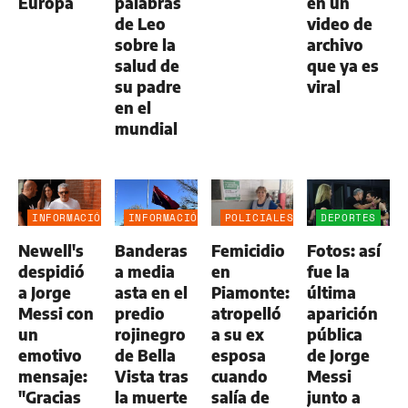
Europa
palabras
en un
de Leo
video de
sobre la
archivo
salud de
que ya es
su padre
viral
en el
mundial
INFORMACIÓN
INFORMACIÓN
POLICIALES
DEPORTES
GENERAL
GENERAL
Newell's
Banderas
Femicidio
Fotos: así
despidió
a media
en
fue la
a Jorge
asta en el
Piamonte:
última
Messi con
predio
atropelló
aparición
un
rojinegro
a su ex
pública
emotivo
de Bella
esposa
de Jorge
mensaje:
Vista tras
cuando
Messi
"Gracias
la muerte
salía de
junto a