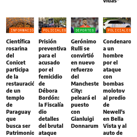
vidas"
INFORMACIÓN
POLICIALES
DEPORTES
POLICIALES
GENERAL
Científica
Prisión
Gerónimo
Condenaron
rosarina
preventiva
Rulli se
a un
del
para el
convirtió
hombre
Conicet
acusado
en nuevo
por el
participa
por el
refuerzo
ataque
de la
femicidio
del
con
restauración
de
Manchester
bombas
de un
Débora
City:
molotov
templo
Bordón:
peleará el
al predio
de
la Fiscalía
puesto
de
Paraguay
dio
con
Newell's
que
detalles
Gianluigi
en Bella
busca ser
del brutal
Donnarumma
Vista y al
Patrimonio
ataque
auto de