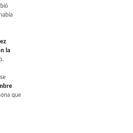
ebió
había
rez
n la
o.
 se
ombre
rsona que