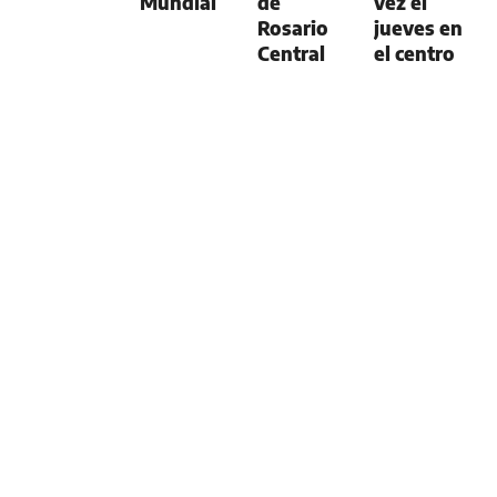
Mundial
de
vez el
Rosario
jueves en
Central
el centro