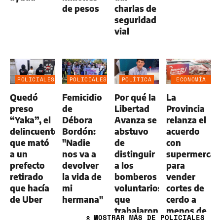
de pesos
charlas de
seguridad
vial
POLICIALES
POLICIALES
POLÍTICA
ECONOMÍA
NEGOCIOS
Quedó
Femicidio
Por qué la
La
AGRO
preso
de
Libertad
Provincia
“Yaka”, el
Débora
Avanza se
relanza el
delincuente
Bordón:
abstuvo
acuerdo
que mató
"Nadie
de
con
a un
nos va a
distinguir
supermercad
prefecto
devolver
a los
para
retirado
la vida de
bomberos
vender
que hacía
mi
voluntarios
cortes de
de Uber
hermana"
que
cerdo a
trabajaron
menos de
MOSTRAR
MÁS DE POLICIALES
»