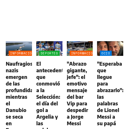
INFORMACIÓN
DEPORTES
INFORMACIÓN
OCIO
GENERAL
GENERAL
Naufragios
El
"Abrazo
"Esperaba
nazis
antecedente
gigante,
que
emergen
que
jefe": el
llegue
de las
conmovió
emotivo
para
profundidades
a la
mensaje
abrazarlo":
mientras
Selección:
del bar
las
el
el día del
Vip para
palabras
Danubio
gol a
despedir
de Lionel
se seca
Argelia y
a Jorge
Messi a
en
las
Messi
su papá