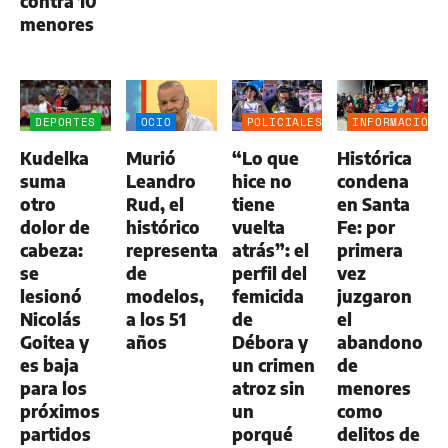
contra 10
menores
DEPORTES
OCIO
POLICIALES
INFORMACIÓN
GENERAL
Kudelka
Murió
“Lo que
Histórica
suma
Leandro
hice no
condena
otro
Rud, el
tiene
en Santa
dolor de
histórico
vuelta
Fe: por
cabeza:
representante
atrás”: el
primera
se
de
perfil del
vez
lesionó
modelos,
femicida
juzgaron
Nicolás
a los 51
de
el
Goitea y
años
Débora y
abandono
es baja
un crimen
de
para los
atroz sin
menores
próximos
un
como
partidos
porqué
delitos de