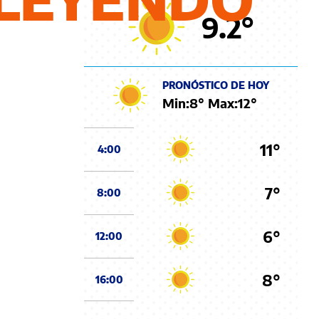
9.2
°
PRONÓSTICO DE HOY
Min:
8
° Max:
12
°
11°
4:00
7°
8:00
6°
12:00
8°
16:00