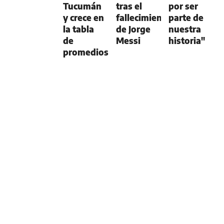
Tucumán
tras el
por ser
y crece en
fallecimiento
parte de
la tabla
de Jorge
nuestra
de
Messi
historia"
promedios