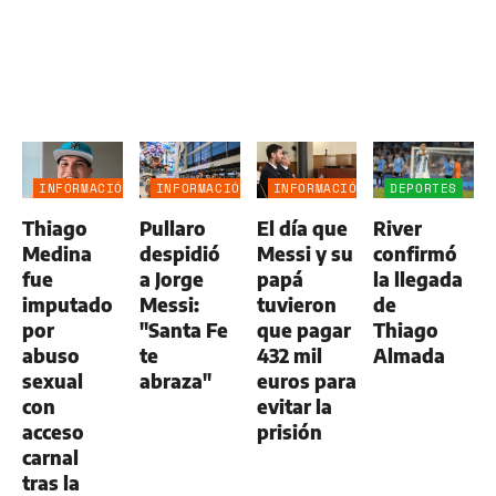
INFORMACIÓN
INFORMACIÓN
INFORMACIÓN
DEPORTES
GENERAL
GENERAL
GENERAL
Thiago
Pullaro
El día que
River
Medina
despidió
Messi y su
confirmó
fue
a Jorge
papá
la llegada
imputado
Messi:
tuvieron
de
por
"Santa Fe
que pagar
Thiago
abuso
te
432 mil
Almada
sexual
abraza"
euros para
con
evitar la
acceso
prisión
carnal
tras la