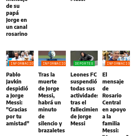
de su
papá
Jorge en
un canal
rosarino
INFORMACIÓN
INFORMACIÓN
DEPORTES
INFORMACIÓN
GENERAL
GENERAL
GENERAL
Pablo
Tras la
Leones FC
El
Javkin
muerte
suspendió
mensaje
despidió
de Jorge
todas sus
de
a Jorge
Messi,
actividades
Rosario
Messi:
habrá un
tras el
Central
"Gracias
minuto
fallecimiento
en apoyo
por tu
de
de Jorge
a la
amistad"
silencio y
Messi
familia
brazaletes
Messi: