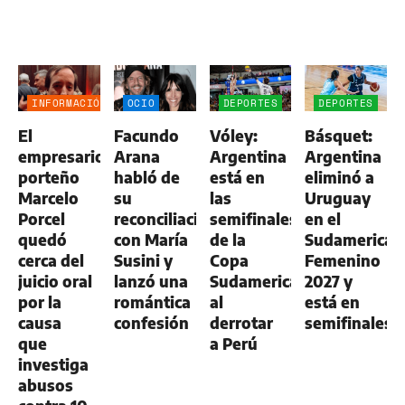
INFORMACIÓN
OCIO
DEPORTES
DEPORTES
GENERAL
El
Facundo
Vóley:
Básquet:
empresario
Arana
Argentina
Argentina
porteño
habló de
está en
eliminó a
Marcelo
su
las
Uruguay
Porcel
reconciliación
semifinales
en el
quedó
con María
de la
Sudamerican
cerca del
Susini y
Copa
Femenino
juicio oral
lanzó una
Sudamericana
2027 y
por la
romántica
al
está en
causa
confesión
derrotar
semifinales
que
a Perú
investiga
abusos