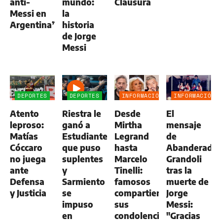
anti-
mundo:
Clausura
Messi en
la
Argentina”
historia
de Jorge
Messi
DEPORTES
DEPORTES
INFORMACIÓN
INFORMACIÓN
GENERAL
GENERAL
Atento
Riestra le
Desde
El
leproso:
ganó a
Mirtha
mensaje
Matías
Estudiantes,
Legrand
de
Cóccaro
que puso
hasta
Abanderado
no juega
suplentes
Marcelo
Grandoli
ante
y
Tinelli:
tras la
Defensa
Sarmiento
famosos
muerte de
y Justicia
se
compartieron
Jorge
impuso
sus
Messi:
en
condolencias
"Gracias