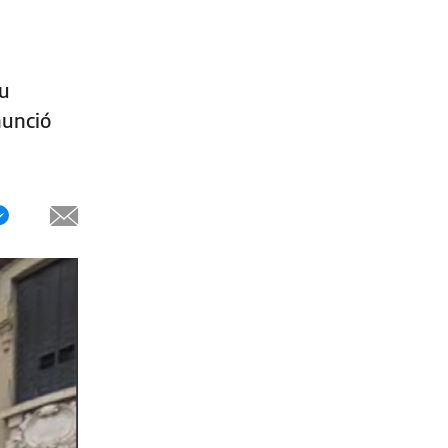
su
nunció