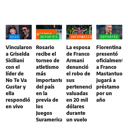
AGENDA
OCIO
DEPORTES
INFORMACIÓN
DEPORTES
GENERAL
Vincularon
Rosario
La esposa
Fiorentina
a Griselda
recibe el
de Franco
presentó
Siciliani
torneo de
Armani
oficialmente
con el
atletismo
denunció
a Franco
líder de
más
el robo de
Mastantuono
No Te Va
importante
sus
jugará a
Gustar y
del país
pertenencias
préstamo
ella
en la
valuadas
por un
respondió
previa de
en 20 mil
año
en vivo
los
dólares
Juegos
durante
Suramericanos
un vuelo