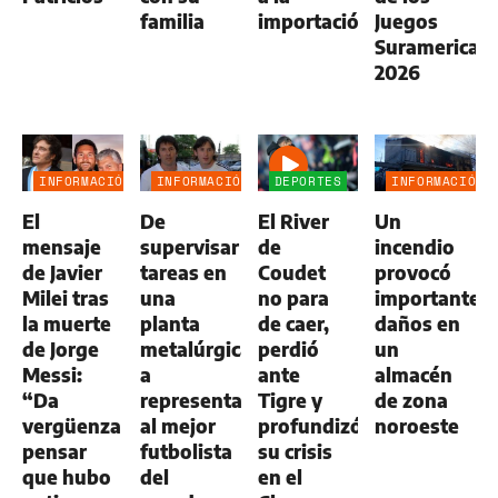
familia
importación
Juegos
Suramerican
2026
INFORMACIÓN
INFORMACIÓN
DEPORTES
INFORMACIÓN
GENERAL
GENERAL
GENERAL
El
De
El River
Un
mensaje
supervisar
de
incendio
de Javier
tareas en
Coudet
provocó
Milei tras
una
no para
importantes
la muerte
planta
de caer,
daños en
de Jorge
metalúrgica
perdió
un
Messi:
a
ante
almacén
“Da
representar
Tigre y
de zona
vergüenza
al mejor
profundizó
noroeste
pensar
futbolista
su crisis
que hubo
del
en el