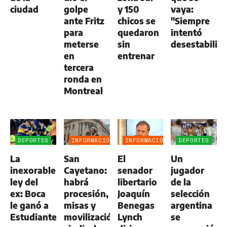
ciudad
golpe
y 150
vaya:
ante Fritz
chicos se
"Siempre
para
quedaron
intentó
meterse
sin
desestabiliza
en
entrenar
tercera
ronda en
Montreal
DEPORTES
INFORMACIÓN
INFORMACIÓN
DEPORTES
GENERAL
GENERAL
La
San
El
Un
inexorable
Cayetano:
senador
jugador
ley del
habrá
libertario
de la
ex: Boca
procesión,
Joaquín
selección
le ganó a
misas y
Benegas
argentina
Estudiantes
movilización
Lynch
se