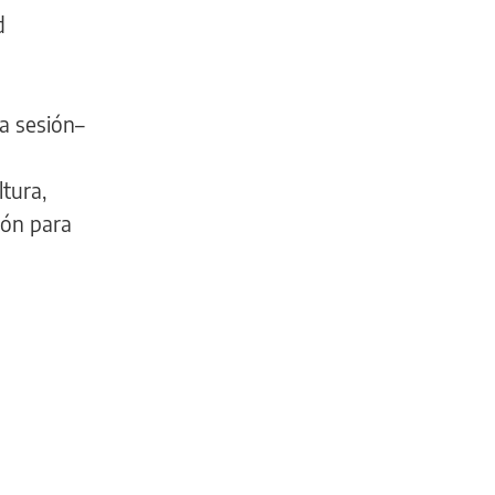
d
ma sesión–
tura,
ión para