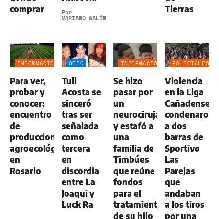
comprar
Tierras
Por
MARIANO GALÍNDEZ
INFORMACIÓN
OCIO
INFORMACIÓN
POLICIALES
GENERAL
GENERAL
Para ver,
Tuli
Se hizo
Violencia
probar y
Acosta se
pasar por
en la Liga
conocer:
sinceró
un
Cañadense:
encuentro
tras ser
neurocirujano
condenaron
de
señalada
y estafó a
a dos
producciones
como
una
barras de
agroecológicas
tercera
familia de
Sportivo
en
en
Timbúes
Las
Rosario
discordia
que reúne
Parejas
entre La
fondos
que
Joaqui y
para el
andaban
Luck Ra
tratamiento
a los tiros
de su hijo
por una