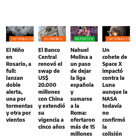
INFORMACIÓN
ECONOMÍA
DEPORTES
INFORMACIÓN
GENERAL
NEGOCIOS
GENERAL
El Niño
El Banco
Nahuel
Un
AGRO
en
Central
Molina a
cohete de
Rosario, a
renovó el
un paso
Space X
full:
swap de
de dejar
impactó
lanzan
US$
la liga
contra la
doble
20.000
española
Luna
alerta,
millones
y
aunque la
una por
con China
sumarse
NASA
tormentas
y extendió
a la
todavía
y otra por
su
Roma:
no
vientos
vigencia a
ofertaron
confirmó
cinco años
más de 15
la
millones
colisión