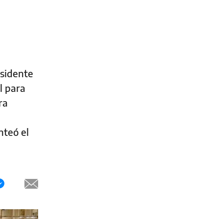
esidente
l para
ra
nteó el