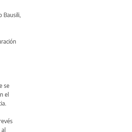
 Bausili,
uración
e se
n el
ia.
 revés
 al