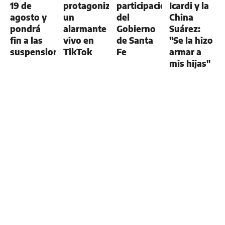
19 de
protagonizar
participación
Icardi y la
agosto y
un
del
China
pondrá
alarmante
Gobierno
Suárez:
fin a las
vivo en
de Santa
"Se la hizo
suspensiones
TikTok
Fe
armar a
mis hijas"