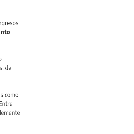
ingresos
ento
o
s, del
mos como
 Entre
ablemente