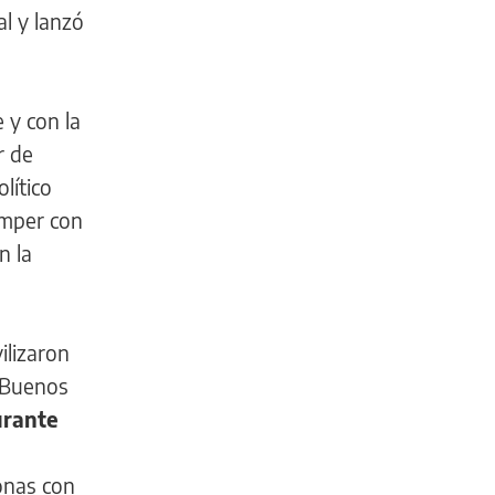
al y lanzó
 y con la
r de
lítico
omper con
n la
ilizaron
e Buenos
urante
DEPORTES
onas con