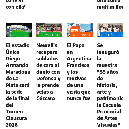
conviví
una suma
con ella"
multimillona
DEPORTES
DEPORTES
INFORMACIÓN
ARTE/CULTURA
GENERAL
El estadio
Newell’s
El Papa
Se
Único
recupera
en
inauguró
Diego
soldados
Argentina:
la
Armando
de cara al
Francisco
muestra
Maradona
duelo con
y los
"85 años
de La
Defensa y
motivos
de
Plata será
le prende
de una
historia,
la sede
velas a
visita que
arte y
de la final
Cóccaro
nunca fue
patrimonio:
del
la Escuela
Torneo
Provincial
Clausura
de Artes
2026
Visuales"