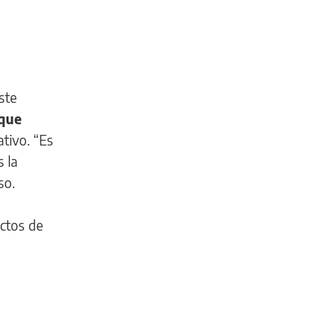
ste
 que
tivo. “Es
s la
so.
ectos de