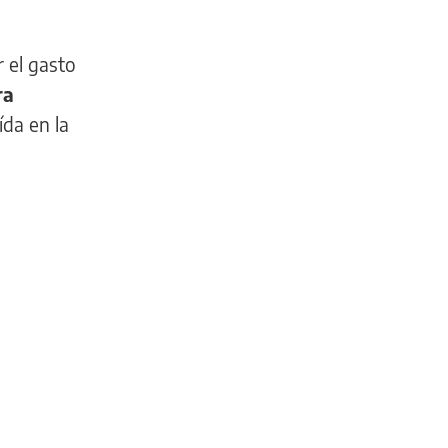
r el gasto
ra
da en la