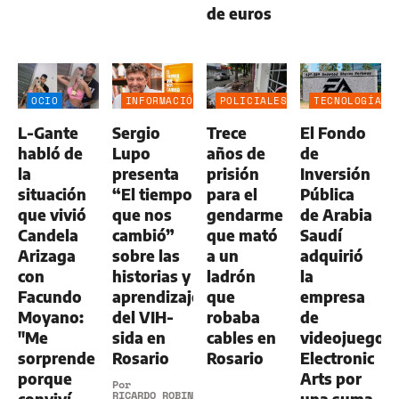
de euros
OCIO
INFORMACIÓN
POLICIALES
TECNOLOGÍA
GENERAL
L-Gante
Sergio
Trece
El Fondo
habló de
Lupo
años de
de
la
presenta
prisión
Inversión
situación
“El tiempo
para el
Pública
que vivió
que nos
gendarme
de Arabia
Candela
cambió”
que mató
Saudí
Arizaga
sobre las
a un
adquirió
con
historias y
ladrón
la
Facundo
aprendizajes
que
empresa
Moyano:
del VIH-
robaba
de
"Me
sida en
cables en
videojuegos
sorprende
Rosario
Rosario
Electronic
porque
Arts por
Por
RICARDO ROBINS