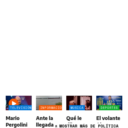
TELEVISIÓN
INFORMACIÓN
MÚSICA
DEPORTES
GENERAL
Mario
Ante la
Qué le
El volante
Pergolini
llegada
dijo
Alan
MOSTRAR
MÁS DE POLÍTICA
»