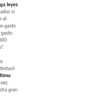
ga leyes
bados si
r el
un gasto
l gasto
.000
".
ño
 destacó
último
 vez,
stra gran