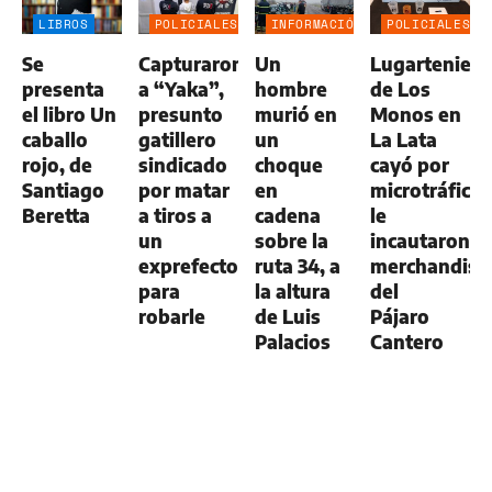
LIBROS
POLICIALES
INFORMACIÓN
POLICIALES
GENERAL
Se
Capturaron
Un
Lugartenien
presenta
a “Yaka”,
hombre
de Los
el libro Un
presunto
murió en
Monos en
caballo
gatillero
un
La Lata
rojo, de
sindicado
choque
cayó por
Santiago
por matar
en
microtráfico:
Beretta
a tiros a
cadena
le
un
sobre la
incautaron
exprefecto
ruta 34, a
merchandisi
para
la altura
del
robarle
de Luis
Pájaro
Palacios
Cantero