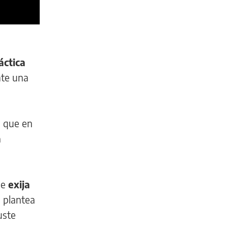
áctica
nte una
ó que en
a
ue
exija
e plantea
uste