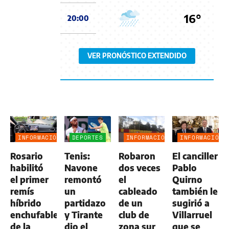
16°
20:00
VER PRONÓSTICO EXTENDIDO
INFORMACIÓN
DEPORTES
INFORMACIÓN
INFORMACIÓN
GENERAL
GENERAL
GENERAL
Rosario
Tenis:
Robaron
El canciller
habilitó
Navone
dos veces
Pablo
el primer
remontó
el
Quirno
remís
un
cableado
también le
híbrido
partidazo
de un
sugirió a
enchufable
y Tirante
club de
Villarruel
de la
dio el
zona sur
que se