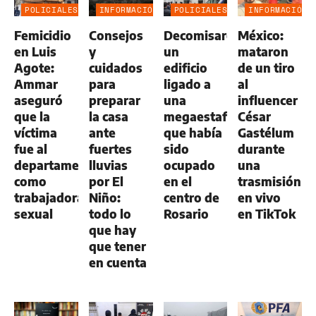
POLICIALES
INFORMACIÓN
POLICIALES
INFORMACIÓN
GENERAL
GENERAL
Femicidio
Consejos
Decomisaron
México:
en Luis
y
un
mataron
Agote:
cuidados
edificio
de un tiro
Ammar
para
ligado a
al
aseguró
preparar
una
influencer
que la
la casa
megaestafa
César
víctima
ante
que había
Gastélum
fue al
fuertes
sido
durante
departamento
lluvias
ocupado
una
como
por El
en el
trasmisión
trabajadora
Niño:
centro de
en vivo
sexual
todo lo
Rosario
en TikTok
que hay
que tener
en cuenta