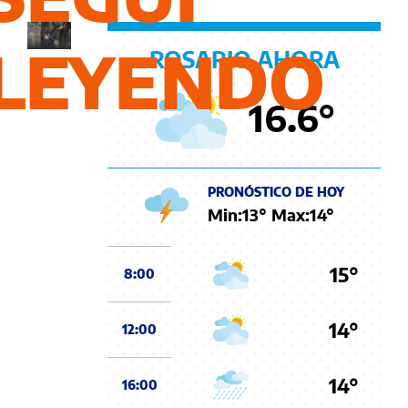
desmayado"
LEYENDO
ROSARIO AHORA
16.6
°
PRONÓSTICO DE HOY
Min:
13
° Max:
14
°
15°
8:00
14°
12:00
14°
16:00