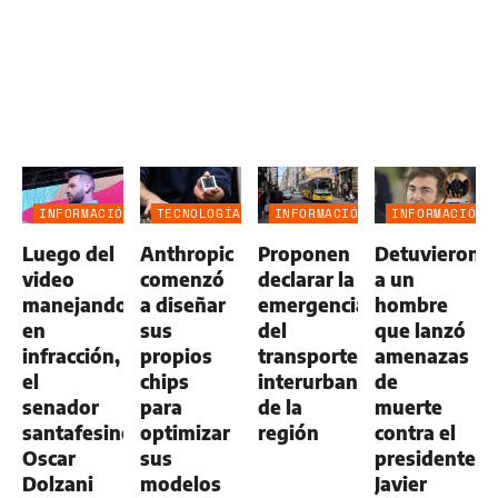
INFORMACIÓN
TECNOLOGÍA
INFORMACIÓN
INFORMACIÓN
GENERAL
GENERAL
GENERAL
Luego del
Anthropic
Proponen
Detuvieron
video
comenzó
declarar la
a un
manejando
a diseñar
emergencia
hombre
en
sus
del
que lanzó
infracción,
propios
transporte
amenazas
el
chips
interurbano
de
senador
para
de la
muerte
santafesino
optimizar
región
contra el
Oscar
sus
presidente
Dolzani
modelos
Javier