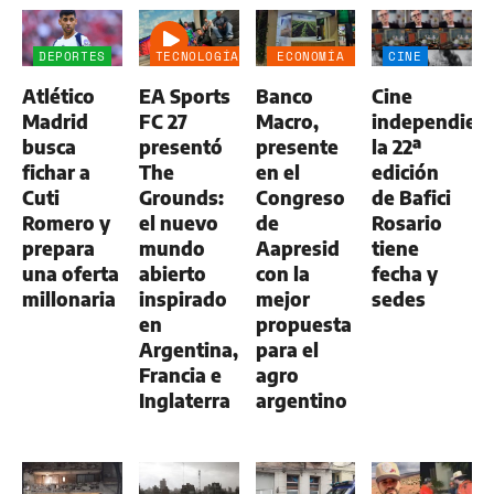
DEPORTES
TECNOLOGÍA
ECONOMÍA
CINE
NEGOCIOS
Atlético
EA Sports
Banco
Cine
AGRO
Madrid
FC 27
Macro,
independient
busca
presentó
presente
la 22ª
fichar a
The
en el
edición
Cuti
Grounds:
Congreso
de Bafici
Romero y
el nuevo
de
Rosario
prepara
mundo
Aapresid
tiene
una oferta
abierto
con la
fecha y
millonaria
inspirado
mejor
sedes
en
propuesta
Argentina,
para el
Francia e
agro
Inglaterra
argentino