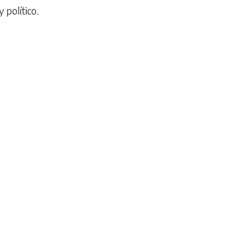
Un
 político.
operario
de
la
EPE
sobrevivió
a
una
descarga
eléctrica
mientras