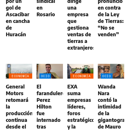
por un
sindical
dirige
pronunció
gol de
en
una
en contra
Ascacibar
Rosario
empresa
de la Ley
en cancha
que
de Tierras:
de
gestiona
“No se
Huracán
ventas de
venden”
tierras a
extranjeros
ECONOMÍA
OCIO
ECONOMÍA
OCIO
NEGOCIOS
NEGOCIOS
General
El
EXA
Wanda
AGRO
AGRO
Motors
farandulero
suma
Nara
retomará
Perez
empresas
contó la
la
Hilton
líderes,
intimidad
producción
fue
foros
de la
continua
internado
estratégicos
gigantografí
desde el
tras
y la
de Mauro