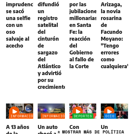
imprudencia:
difundió
por las
Arizaga,
se sacó
un
jubilaciones
la novia
una selfie
registro
millonarias
rosarina
con un
satelital
en Santa
de
oso
del
Fe: la
Facundo
salvaje al
cinturón
reacción
Moyano:
acecho
de
del
"Tengo
sargazo
Gobierno
errores
del
al fallo de
como
Atlántico
la Corte
cualquiera"
y advirtió
por su
crecimiento
INFORMACIÓN
INFORMACIÓN
DEPORTES
OCIO
GENERAL
GENERAL
A 13 años
Un auto
Con
Un
MOSTRAR
MÁS DE POLÍTICA
de la
chocó a
doblete de
estreno
»