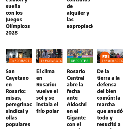
sueña
de
con los
alquiler y
Juegos
las
Olímpicos
expropiaciones
2028
INFORMACIÓN
INFORMACIÓN
DEPORTES
INFORMACIÓN
GENERAL
GENERAL
GENERAL
San
El clima
Rosario
De la
Cayetano
en
Central
tierra a la
en
Rosario:
abre la
defensa
Rosario:
vuelve el
fecha
del bien
misas,
sol y se
ante
común: la
peregrinación
instala el
Aldosivi
marcha
sindical y
frío polar
en el
que anudó
ollas
Gigante
todo y
populares
con el
resucitó a