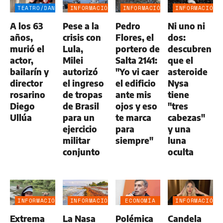
TEATRO/DANZA
INFORMACIÓN
INFORMACIÓN
INFORMACIÓN
GENERAL
GENERAL
GENERAL
A los 63
Pese a la
Pedro
Ni uno ni
años,
crisis con
Flores, el
dos:
murió el
Lula,
portero de
descubren
actor,
Milei
Salta 2141:
que el
bailarín y
autorizó
"Yo vi caer
asteroide
director
el ingreso
el edificio
Nysa
rosarino
de tropas
ante mis
tiene
Diego
de Brasil
ojos y eso
"tres
Ullúa
para un
te marca
cabezas"
ejercicio
para
y una
militar
siempre"
luna
conjunto
oculta
INFORMACIÓN
INFORMACIÓN
ECONOMÍA
INFORMACIÓN
GENERAL
GENERAL
NEGOCIOS
GENERAL
Extrema
La Nasa
Polémica
Candela
AGRO