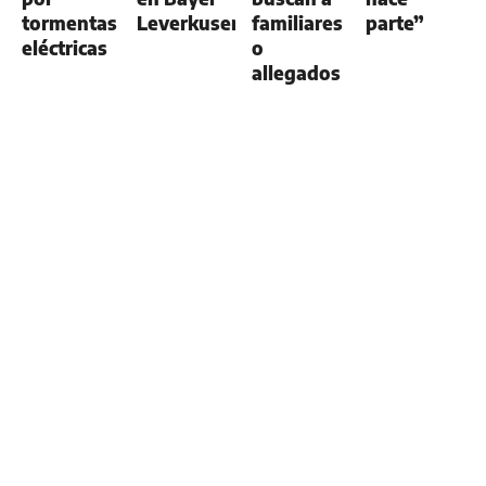
tormentas
Leverkusen
familiares
parte”
eléctricas
o
allegados