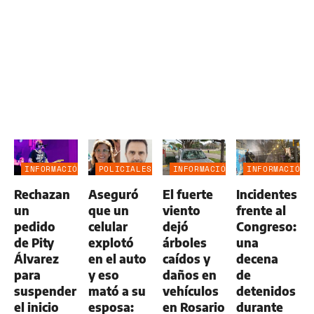
INFORMACIÓN
POLICIALES
INFORMACIÓN
INFORMACIÓN
GENERAL
GENERAL
GENERAL
Rechazan
Aseguró
El fuerte
Incidentes
un
que un
viento
frente al
pedido
celular
dejó
Congreso:
de Pity
explotó
árboles
una
Álvarez
en el auto
caídos y
decena
para
y eso
daños en
de
suspender
mató a su
vehículos
detenidos
el inicio
esposa:
en Rosario
durante