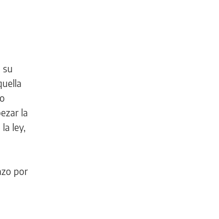
 su
quella
lo
ezar la
la ley,
azo por