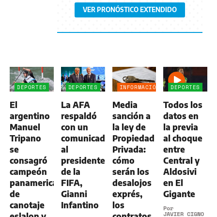
VER PRONÓSTICO EXTENDIDO
DEPORTES
DEPORTES
INFORMACIÓN
DEPORTES
GENERAL
El
La AFA
Media
Todos los
argentino
respaldó
sanción a
datos en
Manuel
con un
la ley de
la previa
Tripano
comunicado
Propiedad
al choque
se
al
Privada:
entre
consagró
presidente
cómo
Central y
campeón
de la
serán los
Aldosivi
panamericano
FIFA,
desalojos
en El
de
Gianni
exprés,
Gigante
canotaje
Infantino
los
Por
JAVIER CIGNO
eslalon y
contratos