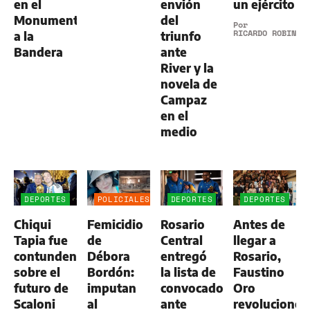
en el
envión
un ejército
Monumento
del
Por
RICARDO ROBINS
a la
triunfo
Bandera
ante
River y la
novela de
Campaz
en el
medio
DEPORTES
POLICIALES
DEPORTES
DEPORTES
Chiqui
Femicidio
Rosario
Antes de
Tapia fue
de
Central
llegar a
contundente
Débora
entregó
Rosario,
sobre el
Bordón:
la lista de
Faustino
futuro de
imputan
convocados
Oro
Scaloni
al
ante
revolucionó