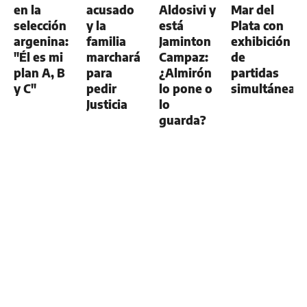
en la
acusado
Aldosivi y
Mar del
selección
y la
está
Plata con
argenina:
familia
Jaminton
exhibición
"Él es mi
marchará
Campaz:
de
plan A, B
para
¿Almirón
partidas
y C"
pedir
lo pone o
simultáneas
Justicia
lo
guarda?