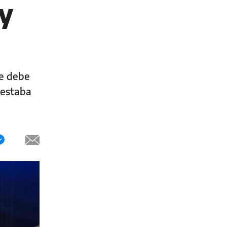
y
ue debe
 estaba