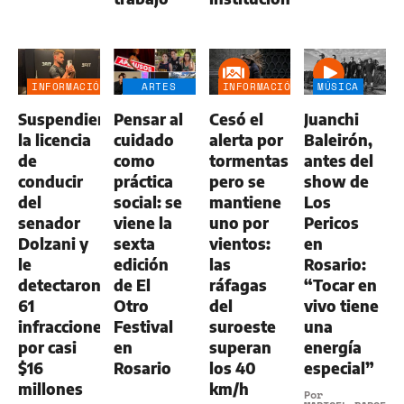
INFORMACIÓN
ARTES
INFORMACIÓN
MÚSICA
GENERAL
ESCÉNICAS
GENERAL
Suspendieron
Pensar al
Cesó el
Juanchi
la licencia
cuidado
alerta por
Baleirón,
de
como
tormentas
antes del
conducir
práctica
pero se
show de
del
social: se
mantiene
Los
senador
viene la
uno por
Pericos
Dolzani y
sexta
vientos:
en
le
edición
las
Rosario:
detectaron
de El
ráfagas
“Tocar en
61
Otro
del
vivo tiene
infracciones
Festival
suroeste
una
por casi
en
superan
energía
$16
Rosario
los 40
especial”
millones
km/h
Por