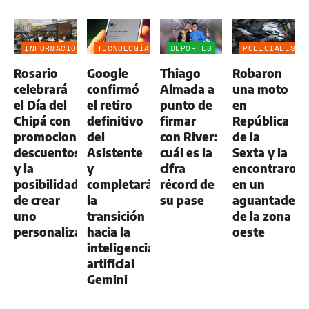
INFORMACIÓN
TECNOLOGÍA
DEPORTES
POLICIALES
GENERAL
Rosario
Google
Thiago
Robaron
celebrará
confirmó
Almada a
una moto
el Día del
el retiro
punto de
en
Chipá con
definitivo
firmar
República
promociones,
del
con River:
de la
descuentos
Asistente
cuál es la
Sexta y la
y la
y
cifra
encontraron
posibilidad
completará
récord de
en un
de crear
la
su pase
aguantadero
uno
transición
de la zona
personalizado
hacia la
oeste
inteligencia
artificial
Gemini