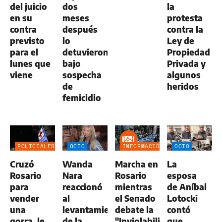
del juicio
dos
la
en su
meses
protesta
contra
después
contra la
previsto
lo
Ley de
para el
detuvieron
Propiedad
lunes que
bajo
Privada y
viene
sospecha
algunos
de
heridos
femicidio
POLICIALES
OCIO
INFORMACIÓN
OCIO
GENERAL
Cruzó
Wanda
Marcha en
La
Rosario
Nara
Rosario
esposa
para
reaccionó
mientras
de Aníbal
vender
al
el Senado
Lotocki
una
levantamiento
debate la
contó
gorra, le
de la
"Inviolabilidad
que