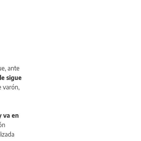
ue, ante
le sigue
e varón,
y va en
ón
lizada