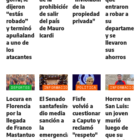
dijeron
prohibición
de la
entraron
“estás
de salir
propiedad
a robar a
robado”
del país
privada"
su
y terminó
de Mauro
departamen
apuñalando
Icardi
y se
a uno de
llevaron
los
sus
atacantes
ahorros
DEPORTES
INFORMACIÓN
POLÍTICA
INFORMACIÓN
GENERAL
GENERAL
Locura en
El Senado
Fisfe
Horror en
Florencia
santafesino
volvió a
San Luis:
por la
dio media
cuestionar
un joven
llegada
sanción a
a Caputo y
murió
de Franco
la
reclamó
luego de
Mastantuono,
emergencia
"respeto"
que su