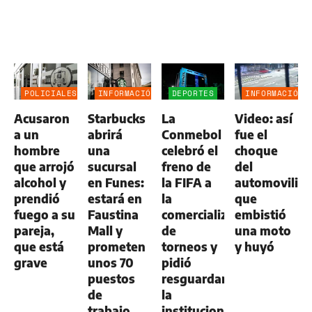
POLICIALES
INFORMACIÓN
DEPORTES
INFORMACIÓN
GENERAL
GENERAL
Acusaron
Starbucks
La
Video: así
a un
abrirá
Conmebol
fue el
hombre
una
celebró el
choque
que arrojó
sucursal
freno de
del
alcohol y
en Funes:
la FIFA a
automovilist
prendió
estará en
la
que
fuego a su
Faustina
comercialización
embistió
pareja,
Mall y
de
una moto
que está
prometen
torneos y
y huyó
grave
unos 70
pidió
puestos
resguardar
de
la
trabajo
institucionalidad