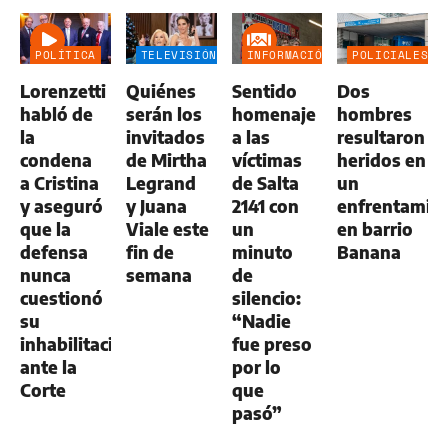
POLÍTICA
TELEVISIÓN
INFORMACIÓN
POLICIALES
GENERAL
Lorenzetti
Quiénes
Sentido
Dos
habló de
serán los
homenaje
hombres
la
invitados
a las
resultaron
condena
de Mirtha
víctimas
heridos en
a Cristina
Legrand
de Salta
un
y aseguró
y Juana
2141 con
enfrentamie
que la
Viale este
un
en barrio
defensa
fin de
minuto
Banana
nunca
semana
de
cuestionó
silencio:
su
“Nadie
inhabilitación
fue preso
ante la
por lo
Corte
que
pasó”