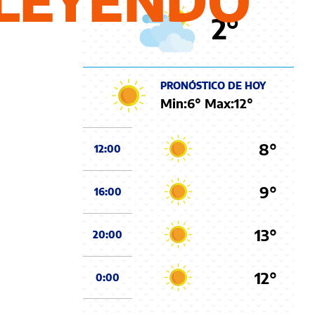
LEYENDO
2
°
PRONÓSTICO DE HOY
Min:
6
° Max:
12
°
8°
12:00
9°
16:00
13°
20:00
12°
0:00