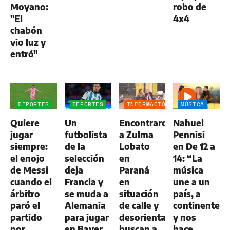
Moyano:
robo de
"El
4x4
chabón
vio luz y
entró"
DEPORTES
DEPORTES
INFORMACIÓN
MÚSICA
GENERAL
Quiere
Un
Encontraron
Nahuel
jugar
futbolista
a Zulma
Pennisi
siempre:
de la
Lobato
en De 12 a
el enojo
selección
en
14: “La
de Messi
deja
Paraná
música
cuando el
Francia y
en
une a un
árbitro
se muda a
situación
país, a
paró el
Alemania
de calle y
continentes
partido
para jugar
desorientada:
y nos
por
en Bayer
buscan a
hace