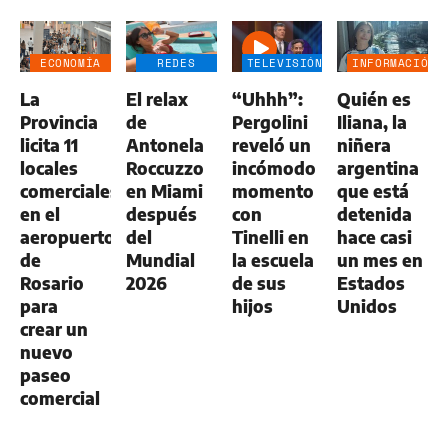
ECONOMÍA
REDES
TELEVISIÓN
INFORMACIÓN
NEGOCIOS
SOCIALES
GENERAL
La
El relax
“Uhhh”:
Quién es
AGRO
Provincia
de
Pergolini
Iliana, la
licita 11
Antonela
reveló un
niñera
locales
Roccuzzo
incómodo
argentina
comerciales
en Miami
momento
que está
en el
después
con
detenida
aeropuerto
del
Tinelli en
hace casi
de
Mundial
la escuela
un mes en
Rosario
2026
de sus
Estados
para
hijos
Unidos
crear un
nuevo
paseo
comercial