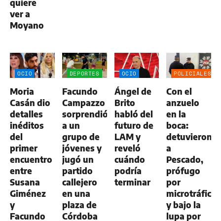
quiere
ver a
Moyano
OCIO
DEPORTES
OCIO
POLICIALES
Moria
Facundo
Ángel de
Con el
Casán dio
Campazzo
Brito
anzuelo
detalles
sorprendió
habló del
en la
inéditos
a un
futuro de
boca:
del
grupo de
LAM y
detuvieron
primer
jóvenes y
reveló
a
encuentro
jugó un
cuándo
Pescado,
entre
partido
podría
prófugo
Susana
callejero
terminar
por
Giménez
en una
microtráfico
y
plaza de
y bajo la
Facundo
Córdoba
lupa por