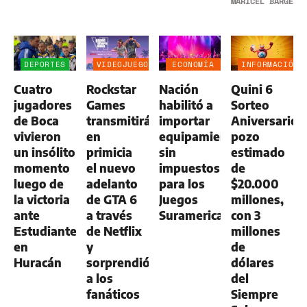
MARICEL BARGERI
DEPORTES
VIDEOJUEGOS
ECONOMÍA
INFORMACIÓN
NEGOCIOS
GENERAL
Cuatro
Rockstar
Nación
Quini 6
AGRO
jugadores
Games
habilitó a
Sorteo
de Boca
transmitirá
importar
Aniversario:
vivieron
en
equipamiento
pozo
un insólito
primicia
sin
estimado
momento
el nuevo
impuestos
de
luego de
adelanto
para los
$20.000
la victoria
de GTA 6
Juegos
millones,
ante
a través
Suramericanos
con 3
Estudiantes
de Netflix
millones
en
y
de
Huracán
sorprendió
dólares
a los
del
fanáticos
Siempre