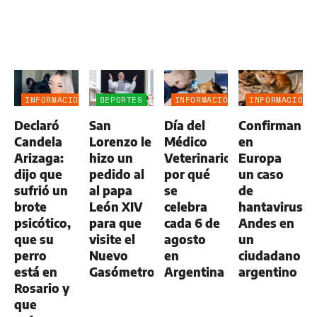
INFORMACIÓN
DEPORTES
INFORMACIÓN
INFORMACIÓN
GENERAL
GENERAL
GENERAL
Declaró
San
Día del
Confirman
Candela
Lorenzo le
Médico
en
Arizaga:
hizo un
Veterinario:
Europa
dijo que
pedido al
por qué
un caso
sufrió un
al papa
se
de
brote
León XIV
celebra
hantavirus
psicótico,
para que
cada 6 de
Andes en
que su
visite el
agosto
un
perro
Nuevo
en
ciudadano
está en
Gasómetro
Argentina
argentino
Rosario y
que