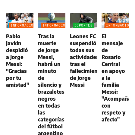
INFORMACIÓN
INFORMACIÓN
DEPORTES
INFORMACIÓN
GENERAL
GENERAL
GENERAL
Pablo
Tras la
Leones FC
El
Javkin
muerte
suspendió
mensaje
despidió
de Jorge
todas sus
de
a Jorge
Messi,
actividades
Rosario
Messi:
habrá un
tras el
Central
"Gracias
minuto
fallecimiento
en apoyo
por tu
de
de Jorge
a la
amistad"
silencio y
Messi
familia
brazaletes
Messi:
negros
"Acompaña
en todas
con
las
respeto y
categorías
afecto"
del fútbol
argentino