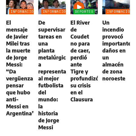
INFORMACIÓN
INFORMACIÓN
DEPORTES
INFORMACIÓN
GENERAL
GENERAL
GENERAL
El
De
El River
Un
mensaje
supervisar
de
incendio
de Javier
tareas en
Coudet
provocó
Milei tras
una
no para
importantes
la muerte
planta
de caer,
daños en
de Jorge
metalúrgica
perdió
un
Messi:
a
ante
almacén
“Da
representar
Tigre y
de zona
vergüenza
al mejor
profundizó
noroeste
pensar
futbolista
su crisis
que hubo
del
en el
anti-
mundo:
Clausura
Messi en
la
Argentina”
historia
de Jorge
Messi