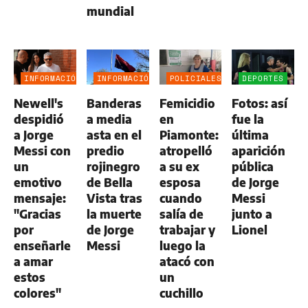
mundial
INFORMACIÓN
INFORMACIÓN
POLICIALES
DEPORTES
GENERAL
GENERAL
Newell's
Banderas
Femicidio
Fotos: así
despidió
a media
en
fue la
a Jorge
asta en el
Piamonte:
última
Messi con
predio
atropelló
aparición
un
rojinegro
a su ex
pública
emotivo
de Bella
esposa
de Jorge
mensaje:
Vista tras
cuando
Messi
"Gracias
la muerte
salía de
junto a
por
de Jorge
trabajar y
Lionel
enseñarle
Messi
luego la
a amar
atacó con
estos
un
colores"
cuchillo