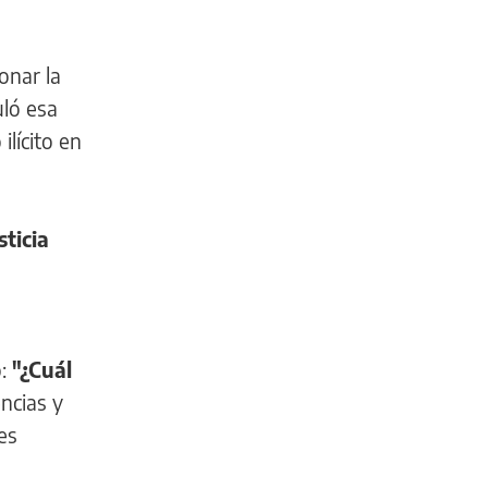
ionar la
uló esa
lícito en
ticia
l
:
"¿Cuál
ncias y
es