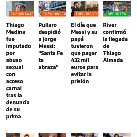
INFORMACIÓN
INFORMACIÓN
INFORMACIÓN
DEPORTES
GENERAL
GENERAL
GENERAL
Thiago
Pullaro
El día que
River
Medina
despidió
Messi y su
confirmó
fue
a Jorge
papá
la llegada
imputado
Messi:
tuvieron
de
por
"Santa Fe
que pagar
Thiago
abuso
te
432 mil
Almada
sexual
abraza"
euros para
con
evitar la
acceso
prisión
carnal
tras la
denuncia
de su
prima