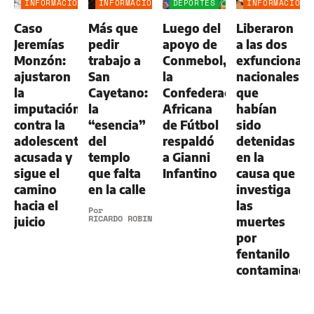
INFORMACIÓN
INFORMACIÓN
DEPORTES
INFORMACIÓN
GENERAL
GENERAL
GENERAL
Caso
Más que
Luego del
Liberaron
Jeremías
pedir
apoyo de
a las dos
Monzón:
trabajo a
Conmebol,
exfuncionari
ajustaron
San
la
nacionales
la
Cayetano:
Confederación
que
imputación
la
Africana
habían
contra la
“esencia”
de Fútbol
sido
adolescente
del
respaldó
detenidas
acusada y
templo
a Gianni
en la
sigue el
que falta
Infantino
causa que
camino
en la calle
investiga
hacia el
las
Por
RICARDO ROBINS
juicio
muertes
por
fentanilo
contaminad