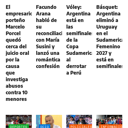
GENERAL
El
Facundo
Vóley:
Básquet:
empresario
Arana
Argentina
Argentina
porteño
habló de
está en
eliminó a
Marcelo
su
las
Uruguay
Porcel
reconciliación
semifinales
en el
quedó
con María
de la
Sudamerican
cerca del
Susini y
Copa
Femenino
juicio oral
lanzó una
Sudamericana
2027 y
por la
romántica
al
está en
causa
confesión
derrotar
semifinales
que
a Perú
investiga
abusos
contra 10
menores
DEPORTES
OCIO
POLICIALES
INFORMACIÓN