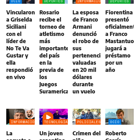
OCIO
DEPORTES
INFORMACIÓN
DEPORTES
GENERAL
Vincularon
Rosario
La esposa
Fiorentina
a Griselda
recibe el
de Franco
presentó
Siciliani
torneo de
Armani
oficialmente
con el
atletismo
denunció
a Franco
líder de
más
el robo de
Mastantuono
No Te Va
importante
sus
jugará a
Gustar y
del país
pertenencias
préstamo
ella
en la
valuadas
por un
respondió
previa de
en 20 mil
año
en vivo
los
dólares
Juegos
durante
Suramericanos
un vuelo
INFORMACIÓN
TECNOLOGÍA
POLICIALES
OCIO
GENERAL
La
Un joven
Crimen del
Roberto