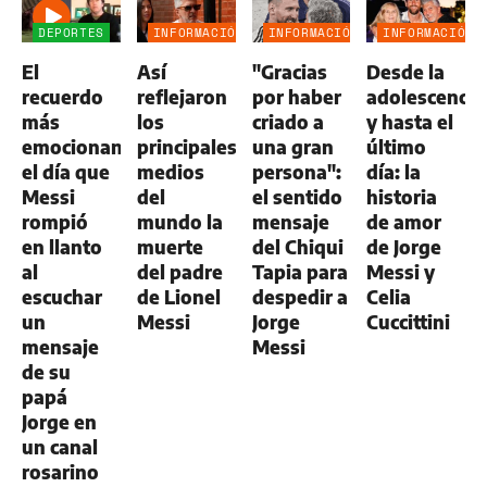
DEPORTES
INFORMACIÓN
INFORMACIÓN
INFORMACIÓN
GENERAL
GENERAL
GENERAL
El
Así
"Gracias
Desde la
recuerdo
reflejaron
por haber
adolescencia
más
los
criado a
y hasta el
emocionante:
principales
una gran
último
el día que
medios
persona":
día: la
Messi
del
el sentido
historia
rompió
mundo la
mensaje
de amor
en llanto
muerte
del Chiqui
de Jorge
al
del padre
Tapia para
Messi y
escuchar
de Lionel
despedir a
Celia
un
Messi
Jorge
Cuccittini
mensaje
Messi
de su
papá
Jorge en
un canal
rosarino