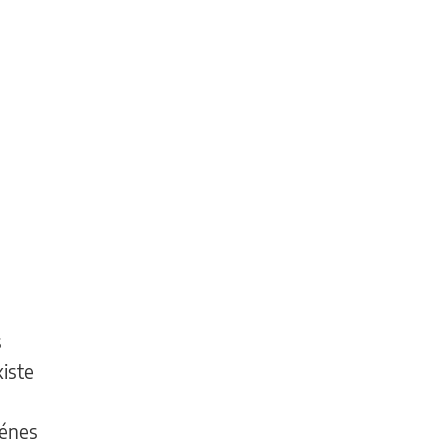
s
iste
iénes