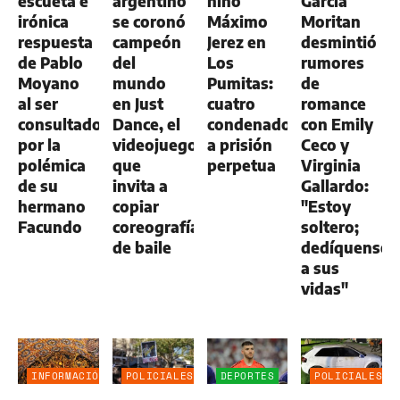
escueta e
argentino
niño
García
irónica
se coronó
Máximo
Moritan
respuesta
campeón
Jerez en
desmintió
de Pablo
del
Los
rumores
Moyano
mundo
Pumitas:
de
al ser
en Just
cuatro
romance
consultado
Dance, el
condenados
con Emily
por la
videojuego
a prisión
Ceco y
polémica
que
perpetua
Virginia
de su
invita a
Gallardo:
hermano
copiar
"Estoy
Facundo
coreografías
soltero;
de baile
dedíquense
a sus
vidas"
INFORMACIÓN
POLICIALES
DEPORTES
POLICIALES
GENERAL