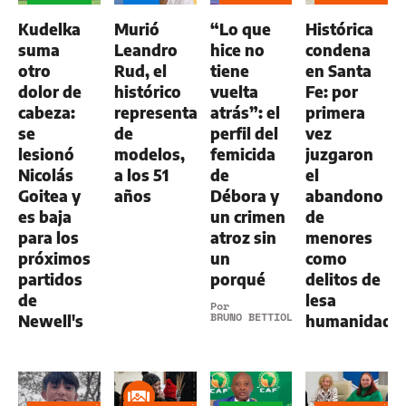
GENERAL
Kudelka
Murió
“Lo que
Histórica
suma
Leandro
hice no
condena
otro
Rud, el
tiene
en Santa
dolor de
histórico
vuelta
Fe: por
cabeza:
representante
atrás”: el
primera
se
de
perfil del
vez
lesionó
modelos,
femicida
juzgaron
Nicolás
a los 51
de
el
Goitea y
años
Débora y
abandono
es baja
un crimen
de
para los
atroz sin
menores
próximos
un
como
partidos
porqué
delitos de
de
lesa
Por
BRUNO BETTIOL
Newell's
humanidad