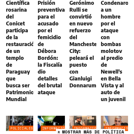
Científica
Prisión
Gerónimo
Condenaron
rosarina
preventiva
Rulli se
a un
del
para el
convirtió
hombre
Conicet
acusado
en nuevo
por el
participa
por el
refuerzo
ataque
de la
femicidio
del
con
restauración
de
Manchester
bombas
de un
Débora
City:
molotov
templo
Bordón:
peleará el
al predio
de
la Fiscalía
puesto
de
Paraguay
dio
con
Newell's
que
detalles
Gianluigi
en Bella
busca ser
del brutal
Donnarumma
Vista y al
Patrimonio
ataque
auto de
Mundial
un juvenil
POLICIALES
INFORMACIÓN
INFORMACIÓN
INFORMACIÓN
MOSTRAR
MÁS DE POLÍTICA
»
GENERAL
GENERAL
GENERAL