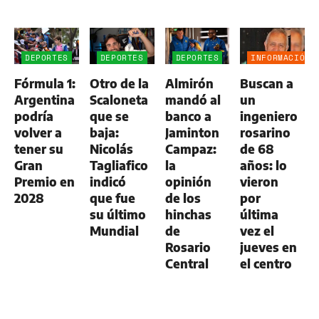
DEPORTES
DEPORTES
DEPORTES
INFORMACIÓN
GENERAL
Fórmula 1:
Otro de la
Almirón
Buscan a
Argentina
Scaloneta
mandó al
un
podría
que se
banco a
ingeniero
volver a
baja:
Jaminton
rosarino
tener su
Nicolás
Campaz:
de 68
Gran
Tagliafico
la
años: lo
Premio en
indicó
opinión
vieron
2028
que fue
de los
por
su último
hinchas
última
Mundial
de
vez el
Rosario
jueves en
Central
el centro