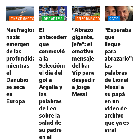
INFORMACIÓN
DEPORTES
INFORMACIÓN
OCIO
GENERAL
GENERAL
Naufragios
El
"Abrazo
"Esperaba
nazis
antecedente
gigante,
que
emergen
que
jefe": el
llegue
de las
conmovió
emotivo
para
profundidades
a la
mensaje
abrazarlo":
mientras
Selección:
del bar
las
el
el día del
Vip para
palabras
Danubio
gol a
despedir
de Lionel
se seca
Argelia y
a Jorge
Messi a
en
las
Messi
su papá
Europa
palabras
en un
de Leo
video de
sobre la
archivo
salud de
que ya es
su padre
viral
en el