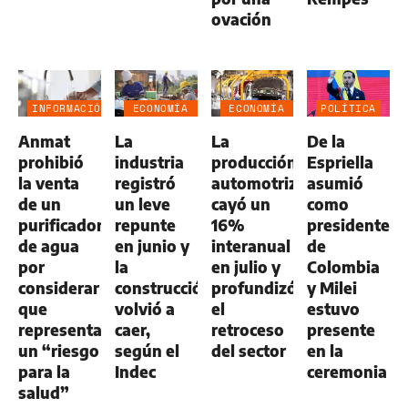
ovación
INFORMACIÓN
ECONOMÍA
ECONOMÍA
POLÍTICA
GENERAL
NEGOCIOS
NEGOCIOS
Anmat
La
La
De la
AGRO
AGRO
prohibió
industria
producción
Espriella
la venta
registró
automotriz
asumió
de un
un leve
cayó un
como
purificador
repunte
16%
presidente
de agua
en junio y
interanual
de
por
la
en julio y
Colombia
considerar
construcción
profundizó
y Milei
que
volvió a
el
estuvo
representa
caer,
retroceso
presente
un “riesgo
según el
del sector
en la
para la
Indec
ceremonia
salud”