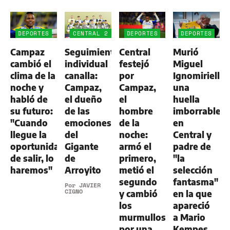
DEPORTES
CENTRAL 2
DEPORTES
DEPORTES
-
Campaz
Seguimiento
Central
Murió
ALDOSIVI
1
cambió el
individual
festejó
Miguel
clima de la
canalla:
por
Ignomiriello:
noche y
Campaz,
Campaz,
una
habló de
el dueño
el
huella
su futuro:
de las
hombre
imborrable
"Cuando
emociones
de la
en
llegue la
del
noche:
Central y
oportunidad
Gigante
armó el
padre de
de salir, lo
de
primero,
"la
haremos"
Arroyito
metió el
selección
segundo
fantasma"
Por
JAVIER
CIGNO
y cambió
en la que
los
apareció
murmullos
a Mario
por una
Kempes