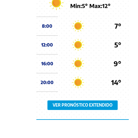
Min:
5
° Max:
12
°
7°
8:00
5°
12:00
9°
16:00
14°
20:00
VER PRONÓSTICO EXTENDIDO