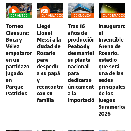
DEPORTES
INFORMACIÓN
ECONOMÍA
INFORMACIÓN
GENERAL
NEGOCIOS
GENERAL
Torneo
Llegó
Tras 16
Inauguraron
AGRO
Clausura:
Lionel
años de
el
Boca y
Messi a la
producción,
Invencible
Vélez
ciudad de
Peabody
Arena de
empataron
Rosario
desmanteló
Rosario,
en un
para
su planta
estadio
partidazo
despedir
nacional
que será
jugado
a su papá
para
una de las
en
y
dedicarse
sedes
Parque
reencontrarse
únicamente
principales
Patricios
con su
a la
de los
familia
importación
Juegos
Suramerican
2026