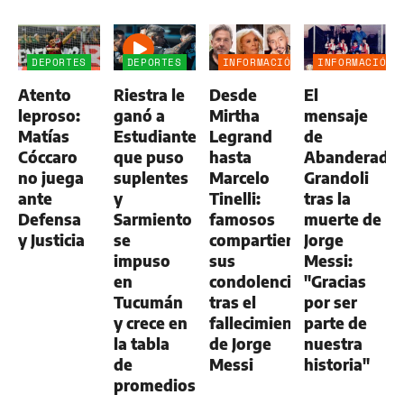
DEPORTES
DEPORTES
INFORMACIÓN
INFORMACIÓN
GENERAL
GENERAL
Atento
Riestra le
Desde
El
leproso:
ganó a
Mirtha
mensaje
Matías
Estudiantes,
Legrand
de
Cóccaro
que puso
hasta
Abanderado
no juega
suplentes
Marcelo
Grandoli
ante
y
Tinelli:
tras la
Defensa
Sarmiento
famosos
muerte de
y Justicia
se
compartieron
Jorge
impuso
sus
Messi:
en
condolencias
"Gracias
Tucumán
tras el
por ser
y crece en
fallecimiento
parte de
la tabla
de Jorge
nuestra
de
Messi
historia"
promedios