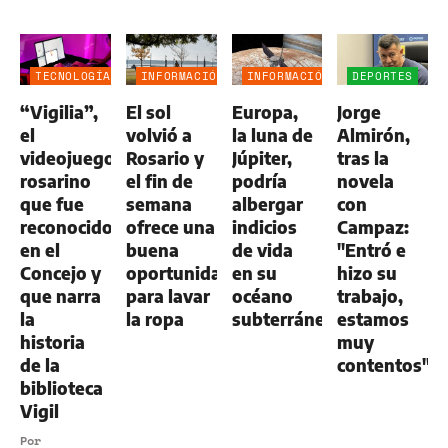
TECNOLOGÍA
INFORMACIÓN
INFORMACIÓN
DEPORTES
GENERAL
GENERAL
“Vigilia”,
El sol
Europa,
Jorge
el
volvió a
la luna de
Almirón,
videojuego
Rosario y
Júpiter,
tras la
rosarino
el fin de
podría
novela
que fue
semana
albergar
con
reconocido
ofrece una
indicios
Campaz:
en el
buena
de vida
"Entró e
Concejo y
oportunidad
en su
hizo su
que narra
para lavar
océano
trabajo,
la
la ropa
subterráneo
estamos
historia
muy
de la
contentos"
biblioteca
Vigil
Por