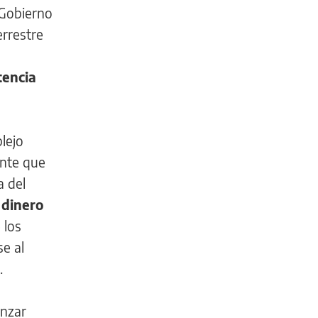
 Gobierno
errestre
tencia
plejo
ente que
a del
 dinero
 los
e al
.
anzar