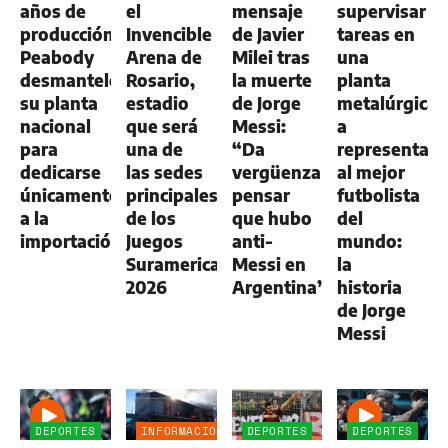
años de
el
mensaje
supervisar
producción,
Invencible
de Javier
tareas en
Peabody
Arena de
Milei tras
una
desmanteló
Rosario,
la muerte
planta
su planta
estadio
de Jorge
metalúrgica
nacional
que será
Messi:
a
para
una de
“Da
representar
dedicarse
las sedes
vergüenza
al mejor
únicamente
principales
pensar
futbolista
a la
de los
que hubo
del
importación
Juegos
anti-
mundo:
Suramericanos
Messi en
la
2026
Argentina”
historia
de Jorge
Messi
DEPORTES
INFORMACIÓN
DEPORTES
DEPORTES