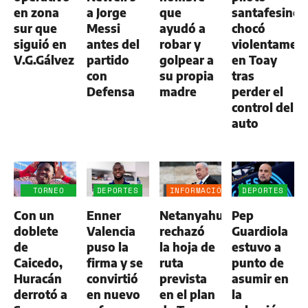
en zona
a Jorge
que
santafesino
sur que
Messi
ayudó a
chocó
siguió en
antes del
robar y
violentamen
V.G.Gálvez
partido
golpear a
en Toay
con
su propia
tras
Defensa
madre
perder el
control del
auto
TORNEO
DEPORTES
INFORMACIÓN
DEPORTES
CLAUSURA
GENERAL
Con un
Enner
Netanyahu
Pep
doblete
Valencia
rechazó
Guardiola
de
puso la
la hoja de
estuvo a
Caicedo,
firma y se
ruta
punto de
Huracán
convirtió
prevista
asumir en
derrotó a
en nuevo
en el plan
la