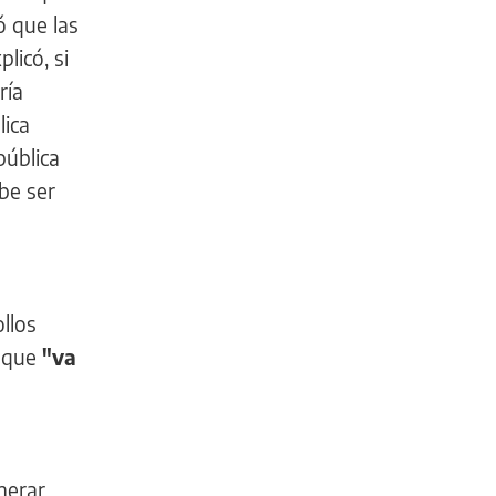
ó que las
licó, si
ría
lica
pública
ebe ser
llos
ó que
"va
nerar