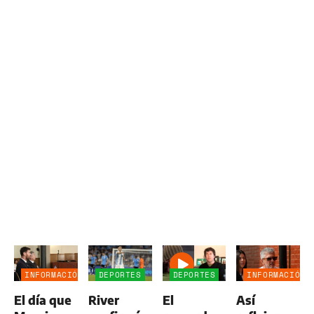
INFORMACIÓN
DEPORTES
DEPORTES
INFORMACIÓN
GENERAL
GENERAL
El día que
River
El
Así