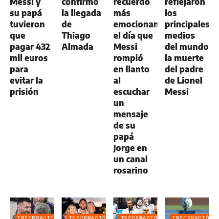
Messi y
confirmó
recuerdo
reflejaron
su papá
la llegada
más
los
tuvieron
de
emocionante:
principales
que
Thiago
el día que
medios
pagar 432
Almada
Messi
del mundo
mil euros
rompió
la muerte
para
en llanto
del padre
evitar la
al
de Lionel
prisión
escuchar
Messi
un
mensaje
de su
papá
Jorge en
un canal
rosarino
INFORMACIÓN
INFORMACIÓN
INFORMACIÓN
INFORMACIÓN