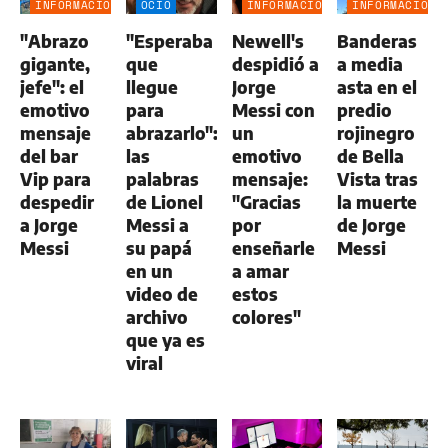
INFORMACIÓN
OCIO
INFORMACIÓN
INFORMACIÓN
GENERAL
GENERAL
GENERAL
"Abrazo
"Esperaba
Newell's
Banderas
gigante,
que
despidió a
a media
jefe": el
llegue
Jorge
asta en el
emotivo
para
Messi con
predio
mensaje
abrazarlo":
un
rojinegro
del bar
las
emotivo
de Bella
Vip para
palabras
mensaje:
Vista tras
despedir
de Lionel
"Gracias
la muerte
a Jorge
Messi a
por
de Jorge
Messi
su papá
enseñarle
Messi
en un
a amar
video de
estos
archivo
colores"
que ya es
viral