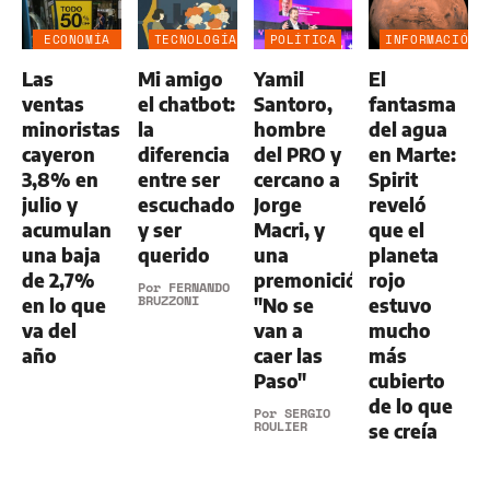
ECONOMÍA
TECNOLOGÍA
POLÍTICA
INFORMACIÓN
NEGOCIOS
GENERAL
Las
Mi amigo
Yamil
El
AGRO
ventas
el chatbot:
Santoro,
fantasma
minoristas
la
hombre
del agua
cayeron
diferencia
del PRO y
en Marte:
3,8% en
entre ser
cercano a
Spirit
julio y
escuchado
Jorge
reveló
acumulan
y ser
Macri, y
que el
una baja
querido
una
planeta
de 2,7%
premonición:
rojo
Por
FERNANDO
BRUZZONI
en lo que
"No se
estuvo
va del
van a
mucho
año
caer las
más
Paso"
cubierto
de lo que
Por
SERGIO
ROULIER
se creía