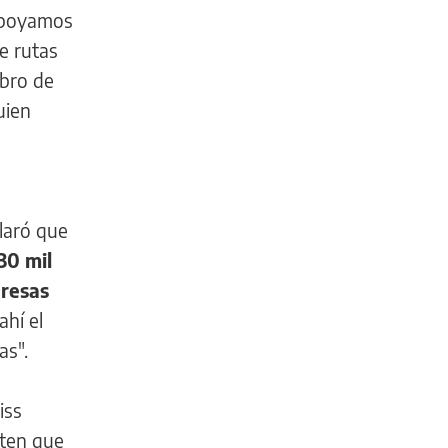
"Apoyamos
de rutas
obro de
uien
claró que
30 mil
presas
ahí el
as".
iss
iten que