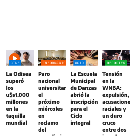
CINE
INFORMACIÓN
OCIO
DEPORTES
GENERAL
La Odisea
Paro
La Escuela
Tensión
superó
nacional
Municipal
en la
los
universitario
de Danzas
WNBA:
u$s1.000
el
abrió la
expulsión,
millones
próximo
inscripción
acusaciones
en la
miércoles
para el
raciales y
taquilla
en
Ciclo
un duro
mundial
reclamo
integral
cruce
del
entre dos