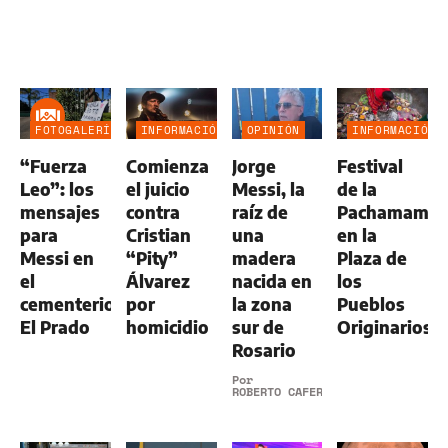
FOTOGALERÍA
INFORMACIÓN
OPINIÓN
INFORMACIÓN
GENERAL
GENERAL
“Fuerza
Comienza
Jorge
Festival
Leo”: los
el juicio
Messi, la
de la
mensajes
contra
raíz de
Pachamama
para
Cristian
una
en la
Messi en
“Pity”
madera
Plaza de
el
Álvarez
nacida en
los
cementerio
por
la zona
Pueblos
El Prado
homicidio
sur de
Originarios
Rosario
Por
ROBERTO CAFERRA