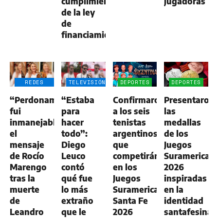
cumplimiento
jugadoras
de la ley
de
financiamiento
REDES
TELEVISIÓN
DEPORTES
DEPORTES
SOCIALES
“Perdoname,
“Estaba
Confirmaron
Presentaron
fui
para
a los seis
las
inmanejable”:
hacer
tenistas
medallas
el
todo”:
argentinos
de los
mensaje
Diego
que
Juegos
de Rocío
Leuco
competirán
Suramerican
Marengo
contó
en los
2026
tras la
qué fue
Juegos
inspiradas
muerte
lo más
Suramericanos
en la
de
extraño
Santa Fe
identidad
Leandro
que le
2026
santafesina