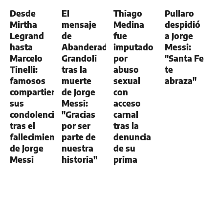
GENERAL
GENERAL
GENERAL
GENERAL
Desde
El
Thiago
Pullaro
Mirtha
mensaje
Medina
despidió
Legrand
de
fue
a Jorge
hasta
Abanderado
imputado
Messi:
Marcelo
Grandoli
por
"Santa Fe
Tinelli:
tras la
abuso
te
famosos
muerte
sexual
abraza"
compartieron
de Jorge
con
sus
Messi:
acceso
condolencias
"Gracias
carnal
tras el
por ser
tras la
fallecimiento
parte de
denuncia
de Jorge
nuestra
de su
Messi
historia"
prima