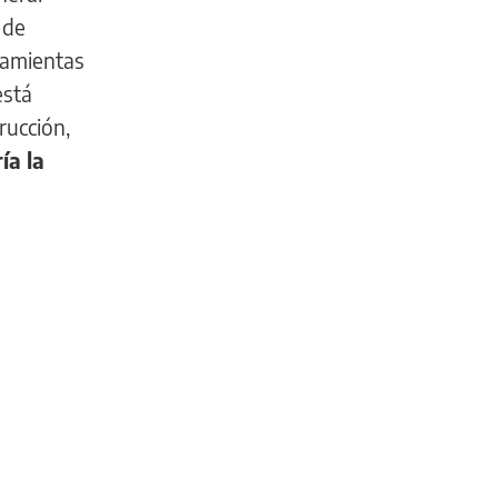
 de
ramientas
está
rucción,
ía la