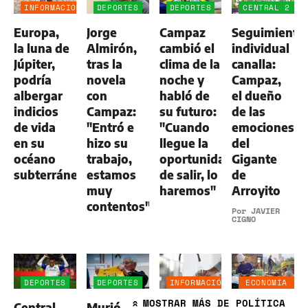
INFORMACIÓN
DEPORTES
DEPORTES
CENTRAL 2
GENERAL
-
Europa,
Jorge
Campaz
Seguimiento
ALDOSIVI
1
la luna de
Almirón,
cambió el
individual
Júpiter,
tras la
clima de la
canalla:
podría
novela
noche y
Campaz,
albergar
con
habló de
el dueño
indicios
Campaz:
su futuro:
de las
de vida
"Entró e
"Cuando
emociones
en su
hizo su
llegue la
del
océano
trabajo,
oportunidad
Gigante
subterráneo
estamos
de salir, lo
de
muy
haremos"
Arroyito
contentos"
Por
JAVIER
CIGNO
DEPORTES
DEPORTES
INFORMACIÓN
ECONOMÍA
GENERAL
NEGOCIOS
MOSTRAR
MÁS DE POLÍTICA
Central
Murió
Anmat
La
»
AGRO