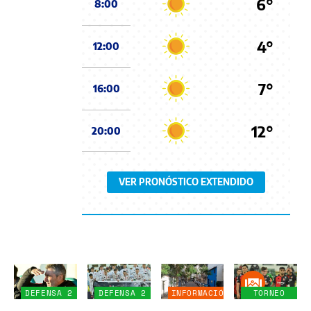
6°
8:00
4°
12:00
7°
16:00
12°
20:00
VER PRONÓSTICO EXTENDIDO
DEFENSA 2
DEFENSA 2
INFORMACIÓN
TORNEO
-
-
GENERAL
CLAUSURA