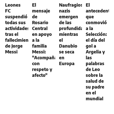
GENERAL
GENERAL
Leones
El
Naufragios
El
FC
mensaje
nazis
antecedente
suspendió
de
emergen
que
todas sus
Rosario
de las
conmovió
actividades
Central
profundidades
a la
tras el
en apoyo
mientras
Selección:
fallecimiento
a la
el
el día del
de Jorge
familia
Danubio
gol a
Messi
Messi:
se seca
Argelia y
"Acompañamos
en
las
con
Europa
palabras
respeto y
de Leo
afecto"
sobre la
salud de
su padre
en el
mundial