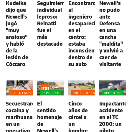
Kudelka
Seguimiento
Encontraron
Newell’s
NEWELL'S
NEWELL'S
1
1
dijo que
individual
al
no pudo
Newell's
leproso:
ingeniero
ante
jugó
Reinatti
desaparecido
Defensa
"muy
fue el
en el
en una
ansioso"
más
centro:
cancha
y habló
destacado
estaba
"maldita"
de la
inconsciente
y volvió a
lesión de
dentro de
caer de
Cóccaro
su auto
visitante
POLICIALES
DEPORTES
POLICIALES
DEPORTES
Secuestraron
El
Cinco
Impactante
cocaína y
sentido
años de
accidente
marihuana
homenaje
cárcel a
en el TC
en un
de
un
2000: un
operativo
Newell's
hombre
piloto