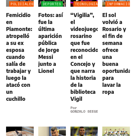
POLICIALES
DEPORTES
TECNOLOGÍA
INFORMACIÓN
GENERAL
Femicidio
Fotos: así
“Vigilia”,
El sol
en
fue la
el
volvió a
Piamonte:
última
videojuego
Rosario y
atropelló
aparición
rosarino
el fin de
a su ex
pública
que fue
semana
esposa
de Jorge
reconocido
ofrece
cuando
Messi
en el
una
salía de
junto a
Concejo y
buena
trabajar y
Lionel
que narra
oportunidad
luego la
la historia
para
atacó con
de la
lavar la
un
biblioteca
ropa
cuchillo
Vigil
Por
GONZALO SEEGER