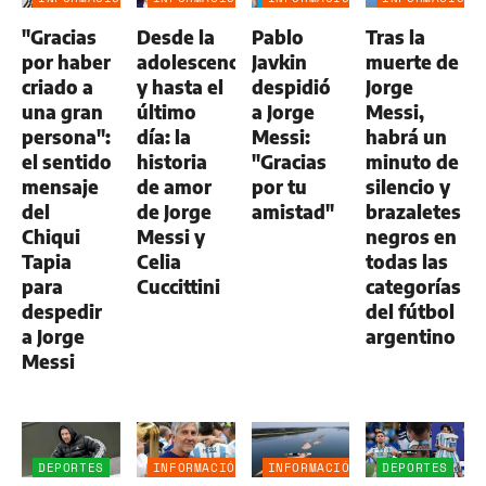
GENERAL
GENERAL
GENERAL
GENERAL
"Gracias
Desde la
Pablo
Tras la
por haber
adolescencia
Javkin
muerte de
criado a
y hasta el
despidió
Jorge
una gran
último
a Jorge
Messi,
persona":
día: la
Messi:
habrá un
el sentido
historia
"Gracias
minuto de
mensaje
de amor
por tu
silencio y
del
de Jorge
amistad"
brazaletes
Chiqui
Messi y
negros en
Tapia
Celia
todas las
para
Cuccittini
categorías
despedir
del fútbol
a Jorge
argentino
Messi
DEPORTES
INFORMACIÓN
INFORMACIÓN
DEPORTES