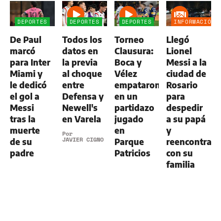
DEPORTES
DEPORTES
DEPORTES
INFORMACIÓN
GENERAL
De Paul
Todos los
Torneo
Llegó
marcó
datos en
Clausura:
Lionel
para Inter
la previa
Boca y
Messi a la
Miami y
al choque
Vélez
ciudad de
le dedicó
entre
empataron
Rosario
el gol a
Defensa y
en un
para
Messi
Newell's
partidazo
despedir
tras la
en Varela
jugado
a su papá
muerte
en
y
Por
JAVIER CIGNO
de su
Parque
reencontrars
padre
Patricios
con su
familia