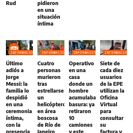
Rud
pidieron
en una
situación
íntima
INFORMACIÓN
INFORMACIÓN
INFORMACIÓN
INFORMACIÓN
GENERAL
GENERAL
GENERAL
GENERAL
Último
Cuatro
Operativo
Siete de
adiós a
personas
en una
cada diez
Jorge
murieron
casa
usuarios
Messi: la
tras
donde un
de la EPE
familia lo
estrellarse
hombre
utilizan la
despidió
un
acumulaba
Oficina
en una
helicóptero
basura: ya
Virtual
ceremonia
en área
retiraron
para
íntima,
boscosa
10
consultar
con la
de Río de
camiones
su
presencia
Janeiro
y este
factura y