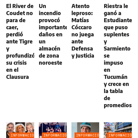
GENERAL
El River de
Un
Atento
Riestra le
Coudet no
incendio
leproso:
ganó a
para de
provocó
Matías
Estudiantes,
caer,
importantes
Cóccaro
que puso
perdió
daños en
no juega
suplentes
ante Tigre
un
ante
y
y
almacén
Defensa
Sarmiento
profundizó
de zona
y Justicia
se
su crisis
noroeste
impuso
en el
en
Clausura
Tucumán
y crece en
la tabla
de
promedios
INFORMACIÓN
INFORMACIÓN
INFORMACIÓN
INFORMACIÓN