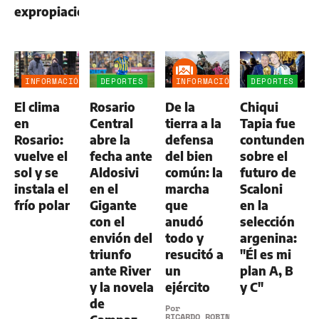
expropiaciones
INFORMACIÓN
DEPORTES
INFORMACIÓN
DEPORTES
GENERAL
GENERAL
El clima
Rosario
De la
Chiqui
en
Central
tierra a la
Tapia fue
Rosario:
abre la
defensa
contundente
vuelve el
fecha ante
del bien
sobre el
sol y se
Aldosivi
común: la
futuro de
instala el
en el
marcha
Scaloni
frío polar
Gigante
que
en la
con el
anudó
selección
envión del
todo y
argenina:
triunfo
resucitó a
"Él es mi
ante River
un
plan A, B
y la novela
ejército
y C"
de
Por
RICARDO ROBINS