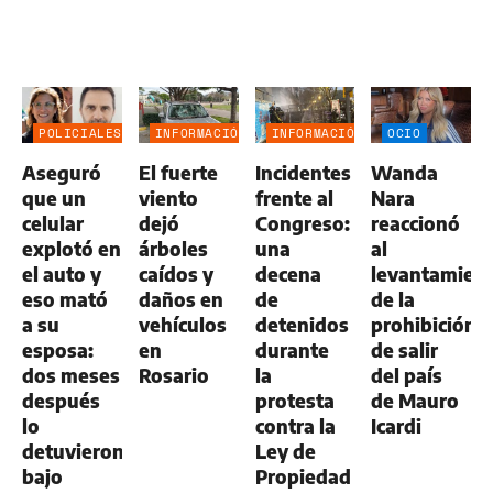
POLICIALES
INFORMACIÓN
INFORMACIÓN
OCIO
GENERAL
GENERAL
Aseguró
El fuerte
Incidentes
Wanda
que un
viento
frente al
Nara
celular
dejó
Congreso:
reaccionó
explotó en
árboles
una
al
el auto y
caídos y
decena
levantamien
eso mató
daños en
de
de la
a su
vehículos
detenidos
prohibición
esposa:
en
durante
de salir
dos meses
Rosario
la
del país
después
protesta
de Mauro
lo
contra la
Icardi
detuvieron
Ley de
bajo
Propiedad