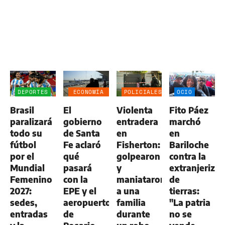
DEPORTES
ECONOMÍA
POLICIALES
OCIO
NEGOCIOS
Brasil
El
Violenta
Fito Páez
AGRO
paralizará
gobierno
entradera
marchó
todo su
de Santa
en
en
fútbol
Fe aclaró
Fisherton:
Bariloche
por el
qué
golpearon
contra la
Mundial
pasará
y
extranjerizac
Femenino
con la
maniataron
de
2027:
EPE y el
a una
tierras:
sedes,
aeropuerto
familia
"La patria
entradas
de
durante
no se