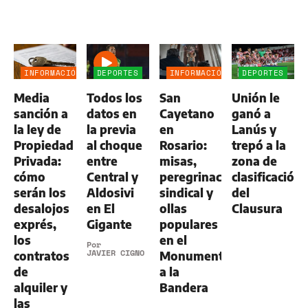
INFORMACIÓN
DEPORTES
INFORMACIÓN
DEPORTES
GENERAL
GENERAL
Media
Todos los
San
Unión le
sanción a
datos en
Cayetano
ganó a
la ley de
la previa
en
Lanús y
Propiedad
al choque
Rosario:
trepó a la
Privada:
entre
misas,
zona de
cómo
Central y
peregrinación
clasificación
serán los
Aldosivi
sindical y
del
desalojos
en El
ollas
Clausura
exprés,
Gigante
populares
los
en el
Por
JAVIER CIGNO
contratos
Monumento
de
a la
alquiler y
Bandera
las