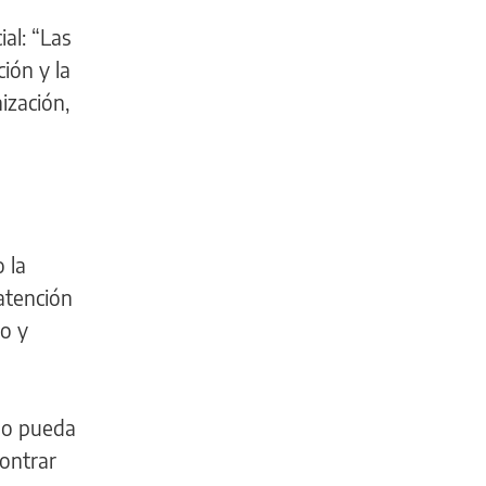
al: “Las
ción y la
ización,
 la
atención
o y
ino pueda
contrar