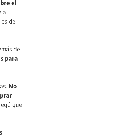
bre el
ala
les de
demás de
as para
ras.
No
prar
gregó que
s