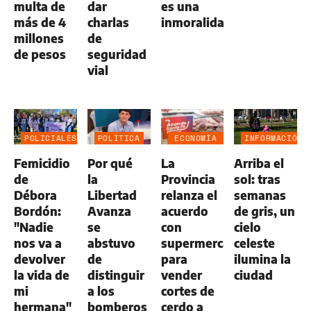
multa de
dar
es una
más de 4
charlas
inmoralidad”
millones
de
de pesos
seguridad
vial
POLICIALES
POLÍTICA
ECONOMÍA
INFORMACIÓN
NEGOCIOS
GENERAL
Femicidio
Por qué
La
Arriba el
AGRO
de
la
Provincia
sol: tras
Débora
Libertad
relanza el
semanas
Bordón:
Avanza
acuerdo
de gris, un
"Nadie
se
con
cielo
nos va a
abstuvo
supermercados
celeste
devolver
de
para
ilumina la
la vida de
distinguir
vender
ciudad
mi
a los
cortes de
hermana"
bomberos
cerdo a