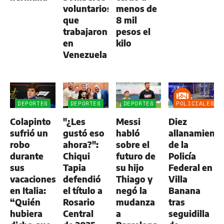
voluntarios
menos de
que
8 mil
trabajaron
pesos el
en
kilo
Venezuela
DEPORTES
DEPORTES
DEPORTES
POLICIALES
Colapinto
"¿Les
Messi
Diez
sufrió un
gustó eso
habló
allanamient
robo
ahora?":
sobre el
de la
durante
Chiqui
futuro de
Policía
sus
Tapia
su hijo
Federal en
vacaciones
defendió
Thiago y
Villa
en Italia:
el título a
negó la
Banana
“Quién
Rosario
mudanza
tras
hubiera
Central
a
seguidilla