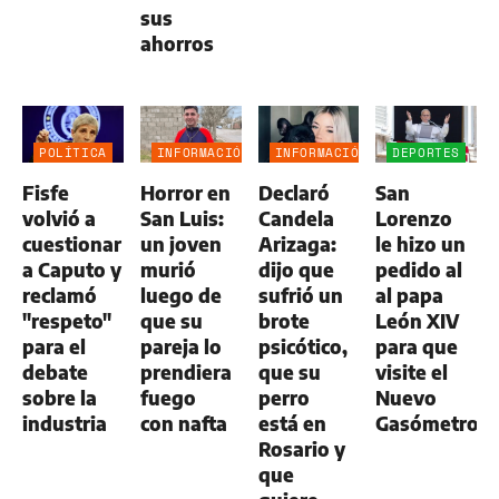
sus
ahorros
POLÍTICA
INFORMACIÓN
INFORMACIÓN
DEPORTES
GENERAL
GENERAL
Fisfe
Horror en
Declaró
San
volvió a
San Luis:
Candela
Lorenzo
cuestionar
un joven
Arizaga:
le hizo un
a Caputo y
murió
dijo que
pedido al
reclamó
luego de
sufrió un
al papa
"respeto"
que su
brote
León XIV
para el
pareja lo
psicótico,
para que
debate
prendiera
que su
visite el
sobre la
fuego
perro
Nuevo
industria
con nafta
está en
Gasómetro
Rosario y
que