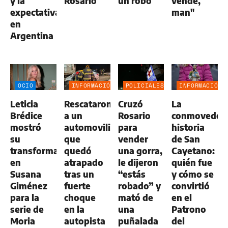
y la
Rosario
un robo
vende,
expectativa
man"
en
Argentina
OCIO
INFORMACIÓN
POLICIALES
INFORMACIÓN
GENERAL
GENERAL
Leticia
Rescataron
Cruzó
La
Brédice
a un
Rosario
conmovedor
mostró
automovilista
para
historia
su
que
vender
de San
transformación
quedó
una gorra,
Cayetano:
en
atrapado
le dijeron
quién fue
Susana
tras un
“estás
y cómo se
Giménez
fuerte
robado” y
convirtió
para la
choque
mató de
en el
serie de
en la
una
Patrono
Moria
autopista
puñalada
del