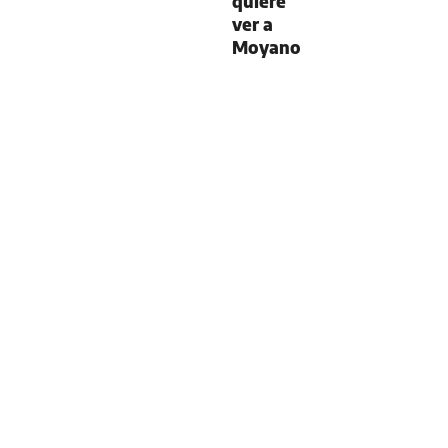
quiere
ver a
Moyano