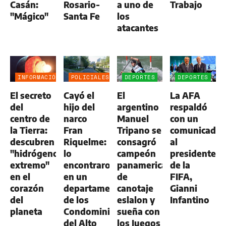
Casán:
Rosario-
a uno de
Trabajo
"Mágico"
Santa Fe
los
atacantes
INFORMACIÓN
POLICIALES
DEPORTES
DEPORTES
GENERAL
El secreto
Cayó el
El
La AFA
del
hijo del
argentino
respaldó
centro de
narco
Manuel
con un
la Tierra:
Fran
Tripano se
comunicado
descubren
Riquelme:
consagró
al
"hidrógeno
lo
campeón
presidente
extremo"
encontraron
panamericano
de la
en el
en un
de
FIFA,
corazón
departamento
canotaje
Gianni
del
de los
eslalon y
Infantino
planeta
Condominios
sueña con
del Alto
los Juegos