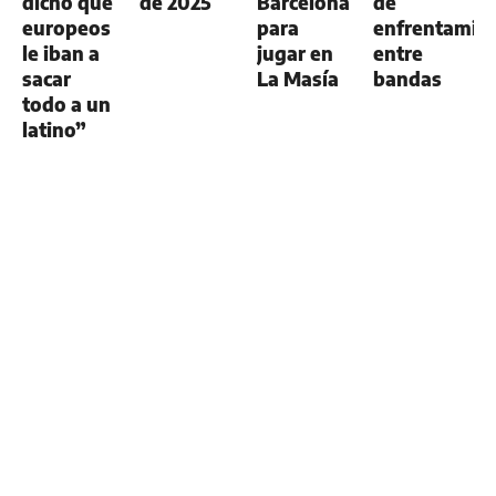
dicho que
de 2025
Barcelona
de
europeos
para
enfrentamie
le iban a
jugar en
entre
sacar
La Masía
bandas
todo a un
latino”