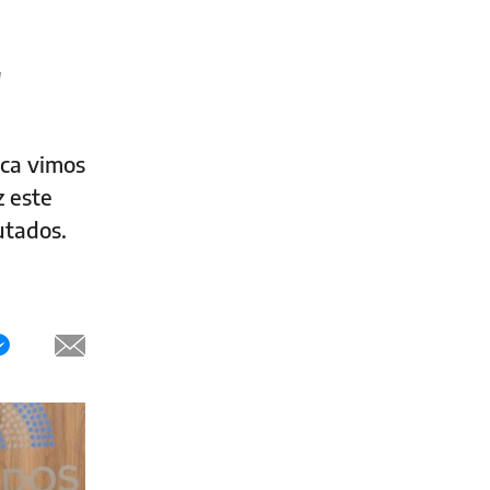
"
nca vimos
z este
utados.