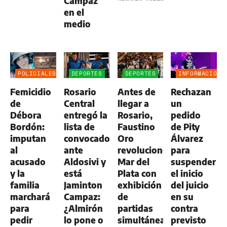
Campaz
en el
medio
POLICIALES
DEPORTES
DEPORTES
INFORMACIÓN
GENERAL
Femicidio
Rosario
Antes de
Rechazan
de
Central
llegar a
un
Débora
entregó la
Rosario,
pedido
Bordón:
lista de
Faustino
de Pity
imputan
convocados
Oro
Álvarez
al
ante
revolucionó
para
acusado
Aldosivi y
Mar del
suspender
y la
está
Plata con
el inicio
familia
Jaminton
exhibición
del juicio
marchará
Campaz:
de
en su
para
¿Almirón
partidas
contra
pedir
lo pone o
simultáneas
previsto