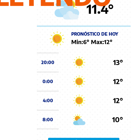
11.4
°
PRONÓSTICO DE HOY
Min:
6
° Max:
12
°
13°
20:00
12°
0:00
12°
4:00
10°
8:00