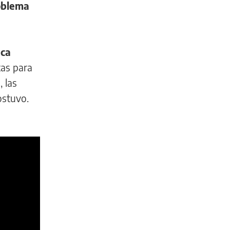
roblema
nca
tas para
 las
ostuvo.