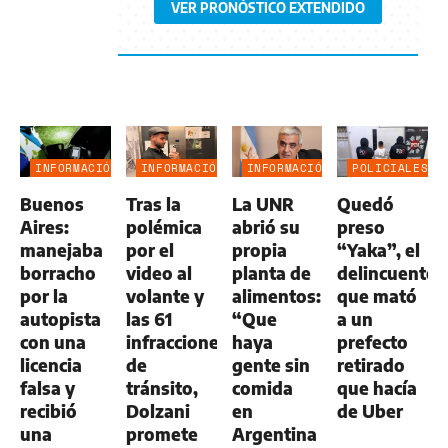
VER PRONÓSTICO EXTENDIDO
INFORMACIÓN
INFORMACIÓN
INFORMACIÓN
POLICIALES
GENERAL
GENERAL
GENERAL
Buenos
Tras la
La UNR
Quedó
Aires:
polémica
abrió su
preso
manejaba
por el
propia
“Yaka”, el
borracho
video al
planta de
delincuente
por la
volante y
alimentos:
que mató
autopista
las 61
“Que
a un
con una
infracciones
haya
prefecto
licencia
de
gente sin
retirado
falsa y
tránsito,
comida
que hacía
recibió
Dolzani
en
de Uber
una
promete
Argentina