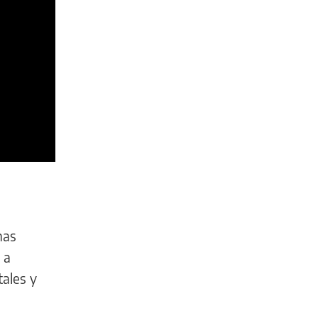
nas
 a
ales y