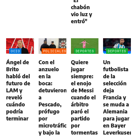
"El
chabón
vio luz y
entró"
OCIO
POLICIALES
DEPORTES
DEPORTES
Ángel de
Con el
Quiere
Un
Brito
anzuelo
jugar
futbolista
habló del
en la
siempre:
de la
futuro de
boca:
el enojo
selección
LAM y
detuvieron
de Messi
deja
reveló
a
cuando el
Francia y
cuándo
Pescado,
árbitro
se muda a
podría
prófugo
paró el
Alemania
terminar
por
partido
para jugar
microtráfico
por
en Bayer
y bajo la
tormentas
Leverkusen