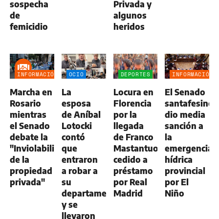
sospecha
Privada y
de
algunos
femicidio
heridos
INFORMACIÓN
OCIO
DEPORTES
INFORMACIÓN
GENERAL
GENERAL
Marcha en
La
Locura en
El Senado
Rosario
esposa
Florencia
santafesino
mientras
de Aníbal
por la
dio media
el Senado
Lotocki
llegada
sanción a
debate la
contó
de Franco
la
"Inviolabilidad
que
Mastantuono,
emergencia
de la
entraron
cedido a
hídrica
propiedad
a robar a
préstamo
provincial
privada"
su
por Real
por El
departamento
Madrid
Niño
y se
llevaron