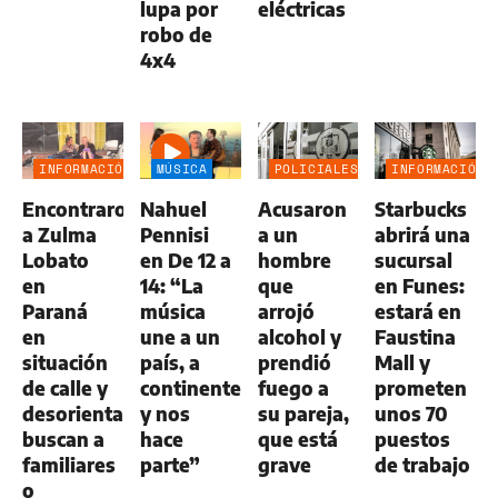
lupa por
eléctricas
robo de
4x4
INFORMACIÓN
MÚSICA
POLICIALES
INFORMACIÓN
GENERAL
GENERAL
Encontraron
Nahuel
Acusaron
Starbucks
a Zulma
Pennisi
a un
abrirá una
Lobato
en De 12 a
hombre
sucursal
en
14: “La
que
en Funes:
Paraná
música
arrojó
estará en
en
une a un
alcohol y
Faustina
situación
país, a
prendió
Mall y
de calle y
continentes
fuego a
prometen
desorientada:
y nos
su pareja,
unos 70
buscan a
hace
que está
puestos
familiares
parte”
grave
de trabajo
o