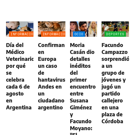
INFORMACIÓN
INFORMACIÓN
OCIO
DEPORTES
GENERAL
GENERAL
Día del
Confirman
Moria
Facundo
Médico
en
Casán dio
Campazzo
Veterinario:
Europa
detalles
sorprendió
por qué
un caso
inéditos
a un
se
de
del
grupo de
celebra
hantavirus
primer
jóvenes y
cada 6 de
Andes en
encuentro
jugó un
agosto
un
entre
partido
en
ciudadano
Susana
callejero
Argentina
argentino
Giménez
en una
y
plaza de
Facundo
Córdoba
Moyano: