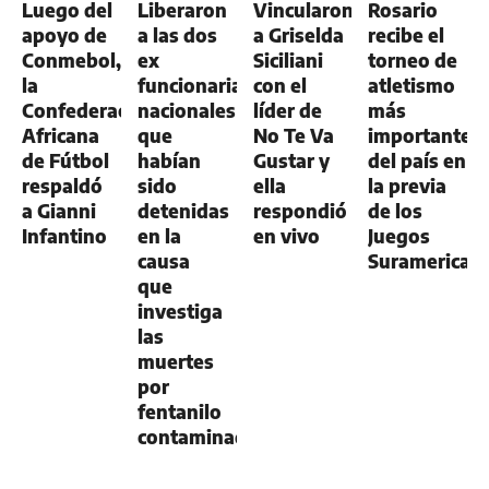
Luego del
Liberaron
Vincularon
Rosario
apoyo de
a las dos
a Griselda
recibe el
Conmebol,
ex
Siciliani
torneo de
la
funcionarias
con el
atletismo
Confederación
nacionales
líder de
más
Africana
que
No Te Va
importante
de Fútbol
habían
Gustar y
del país en
respaldó
sido
ella
la previa
a Gianni
detenidas
respondió
de los
Infantino
en la
en vivo
Juegos
causa
Suramerican
que
investiga
las
muertes
por
fentanilo
contaminado