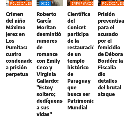
POLICIALES
OCIO
INFORMACIÓN
POLICIALES
GENERAL
Crimen
Roberto
Científica
Prisión
del niño
García
del
preventiva
Máximo
Moritan
Conicet
para el
Jerez en
desmintió
participa
acusado
Los
rumores
de la
por el
Pumitas:
de
restauración
femicidio
cuatro
romance
de un
de Débora
condenados
con Emily
templo
Bordón: la
a prisión
Ceco y
histórico
Fiscalía
perpetua
Virginia
de
dio
Gallardo:
Paraguay
detalles
"Estoy
que
del brutal
soltero;
busca ser
ataque
dedíquense
Patrimonio
a sus
Mundial
vidas"