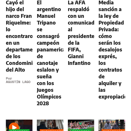
Cayó el
El
La AFA
Media
hijo del
argentino
respaldó
sanción a
narco Fran
Manuel
con un
la ley de
Riquelme:
Tripano
comunicado
Propiedad
lo
se
al
Privada:
encontraron
consagró
presidente
cómo
en un
campeón
de la
serán los
departamento
panamericano
FIFA,
desalojos
de los
de
Gianni
exprés,
Condominios
canotaje
Infantino
los
del Alto
eslalon y
contratos
sueña
de
Por
AGUSTÍN LAGO
con los
alquiler y
Juegos
las
Olímpicos
expropiacion
2028