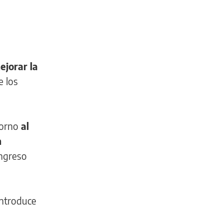
jorar la
e los
torno
al
m
ongreso
introduce