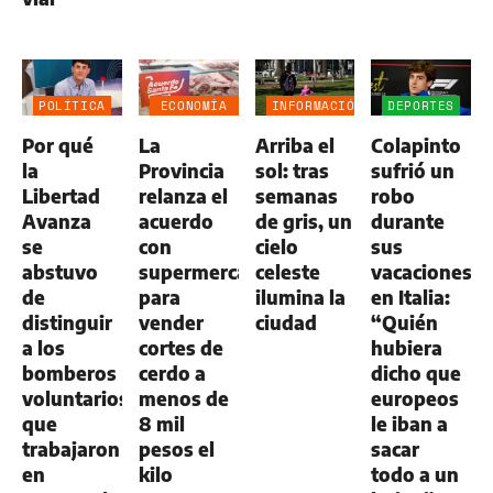
POLÍTICA
ECONOMÍA
INFORMACIÓN
DEPORTES
NEGOCIOS
GENERAL
Por qué
La
Arriba el
Colapinto
AGRO
la
Provincia
sol: tras
sufrió un
Libertad
relanza el
semanas
robo
Avanza
acuerdo
de gris, un
durante
se
con
cielo
sus
abstuvo
supermercados
celeste
vacaciones
de
para
ilumina la
en Italia:
distinguir
vender
ciudad
“Quién
a los
cortes de
hubiera
bomberos
cerdo a
dicho que
voluntarios
menos de
europeos
que
8 mil
le iban a
trabajaron
pesos el
sacar
en
kilo
todo a un