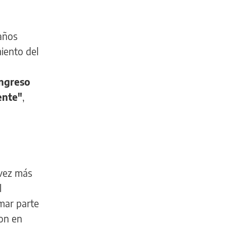
años
iento del
.
ongreso
ente"
,
 vez más
l
rmar parte
ron en