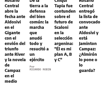
Rosario
De la
Chiqui
Rosario
Central
tierra a la
Tapia fue
Central
abre la
defensa
contundente
entregó
fecha ante
del bien
sobre el
la lista de
Aldosivi
común: la
futuro de
convocados
en el
marcha
Scaloni
ante
Gigante
que
en la
Aldosivi y
con el
anudó
selección
está
envión del
todo y
argenina:
Jaminton
triunfo
resucitó a
"Él es mi
Campaz:
ante River
un
plan A, B
¿Almirón
y la novela
ejército
y C"
lo pone o
de
lo
Por
RICARDO ROBINS
Campaz
guarda?
en el
medio