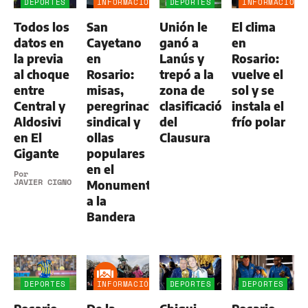
DEPORTES
INFORMACIÓN
DEPORTES
INFORMACIÓN
GENERAL
GENERAL
Todos los
San
Unión le
El clima
datos en
Cayetano
ganó a
en
la previa
en
Lanús y
Rosario:
al choque
Rosario:
trepó a la
vuelve el
entre
misas,
zona de
sol y se
Central y
peregrinación
clasificación
instala el
Aldosivi
sindical y
del
frío polar
en El
ollas
Clausura
Gigante
populares
en el
Por
JAVIER CIGNO
Monumento
a la
Bandera
DEPORTES
INFORMACIÓN
DEPORTES
DEPORTES
GENERAL