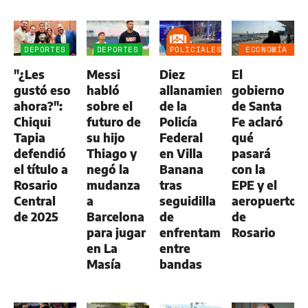
DEPORTES
DEPORTES
POLICIALES
ECONOMÍA
NEGOCIOS
"¿Les
Messi
Diez
El
AGRO
gustó eso
habló
allanamientos
gobierno
ahora?":
sobre el
de la
de Santa
Chiqui
futuro de
Policía
Fe aclaró
Tapia
su hijo
Federal
qué
defendió
Thiago y
en Villa
pasará
el título a
negó la
Banana
con la
Rosario
mudanza
tras
EPE y el
Central
a
seguidilla
aeropuerto
de 2025
Barcelona
de
de
para jugar
enfrentamientos
Rosario
en La
entre
Masía
bandas