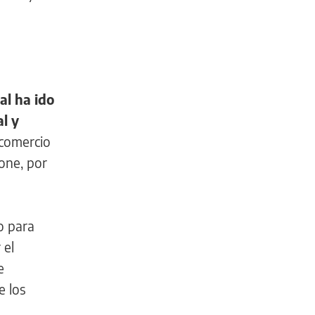
al ha ido
l y
 comercio
pone, por
o para
 el
e
e los