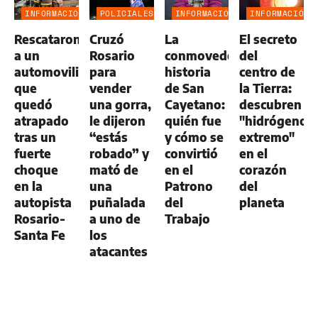
INFORMACIÓN
POLICIALES
INFORMACIÓN
INFORMACIÓN
GENERAL
GENERAL
GENERAL
Rescataron
Cruzó
La
El secreto
a un
Rosario
conmovedora
del
automovilista
para
historia
centro de
que
vender
de San
la Tierra:
quedó
una gorra,
Cayetano:
descubren
atrapado
le dijeron
quién fue
"hidrógeno
tras un
“estás
y cómo se
extremo"
fuerte
robado” y
convirtió
en el
choque
mató de
en el
corazón
en la
una
Patrono
del
autopista
puñalada
del
planeta
Rosario-
a uno de
Trabajo
Santa Fe
los
atacantes