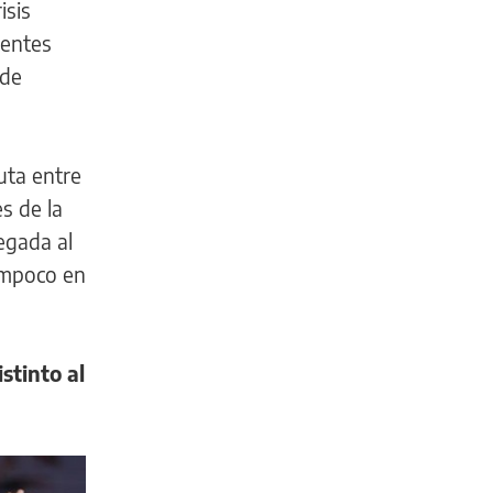
isis
tentes
 de
uta entre
s de la
legada al
Tampoco en
stinto al