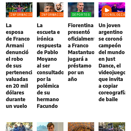
INFORMACIÓN
INFORMACIÓN
DEPORTES
TECNOLOGÍA
GENERAL
GENERAL
La
La
Fiorentina
Un joven
esposa
escueta e
presentó
argentino
de Franco
irónica
oficialmente
se coronó
Armani
respuesta
a Franco
campeón
denunció
de Pablo
Mastantuono:
del mundo
el robo
Moyano
jugará a
en Just
de sus
al ser
préstamo
Dance, el
pertenencias
consultado
por un
videojuego
valuadas
por la
año
que invita
en 20 mil
polémica
a copiar
dólares
de su
coreografías
durante
hermano
de baile
un vuelo
Facundo