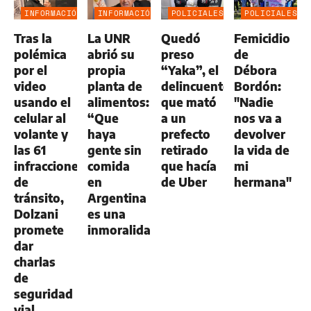
INFORMACIÓN
INFORMACIÓN
POLICIALES
POLICIALES
GENERAL
GENERAL
Tras la
La UNR
Quedó
Femicidio
polémica
abrió su
preso
de
por el
propia
“Yaka”, el
Débora
video
planta de
delincuente
Bordón:
usando el
alimentos:
que mató
"Nadie
celular al
“Que
a un
nos va a
volante y
haya
prefecto
devolver
las 61
gente sin
retirado
la vida de
infracciones
comida
que hacía
mi
de
en
de Uber
hermana"
tránsito,
Argentina
Dolzani
es una
promete
inmoralidad”
dar
charlas
de
seguridad
vial