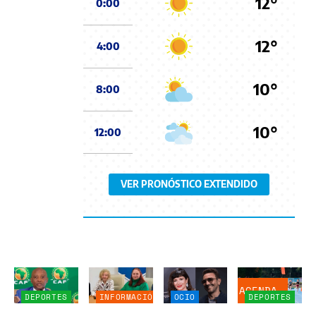
12°
0:00
12°
4:00
10°
8:00
10°
12:00
VER PRONÓSTICO EXTENDIDO
AGENDA
DEPORTES
INFORMACIÓN
OCIO
DEPORTES
GENERAL