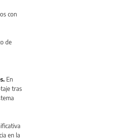
dos con
to de
s.
En
taje tras
istema
ficativa
ia en la