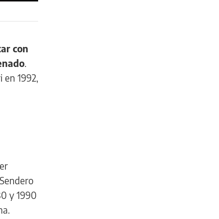
tar con
Senado
.
i en 1992,
er
a Sendero
80 y 1990
na.