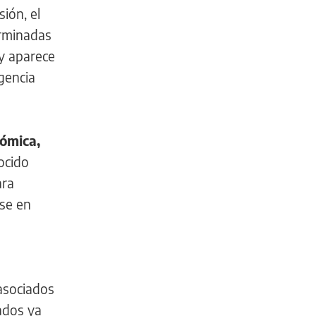
ión, el
erminadas
 y aparece
gencia
nómica,
ocido
ara
ose en
asociados
ados ya