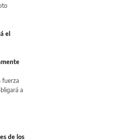
oto
á el
camente
 fuerza
bligará a
es de los