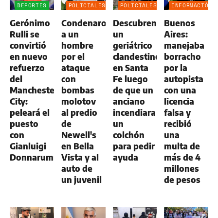
DEPORTES
POLICIALES
POLICIALES
INFORMACIÓN
GENERAL
Gerónimo
Condenaron
Descubren
Buenos
Rulli se
a un
un
Aires:
convirtió
hombre
geriátrico
manejaba
en nuevo
por el
clandestino
borracho
refuerzo
ataque
en Santa
por la
del
con
Fe luego
autopista
Manchester
bombas
de que un
con una
City:
molotov
anciano
licencia
peleará el
al predio
incendiara
falsa y
puesto
de
un
recibió
con
Newell's
colchón
una
Gianluigi
en Bella
para pedir
multa de
Donnarumma
Vista y al
ayuda
más de 4
auto de
millones
un juvenil
de pesos