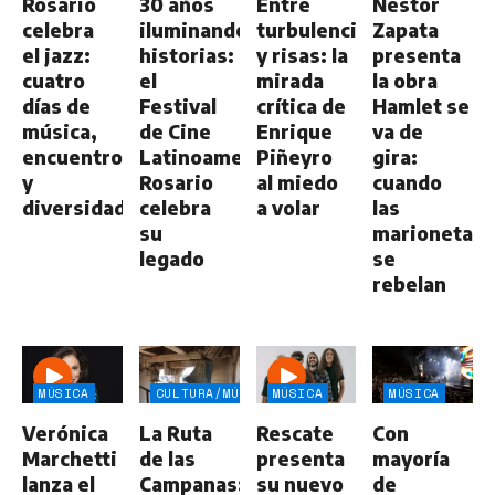
Rosario
30 años
Entre
Néstor
celebra
iluminando
turbulencias
Zapata
el jazz:
historias:
y risas: la
presenta
cuatro
el
mirada
la obra
días de
Festival
crítica de
Hamlet se
música,
de Cine
Enrique
va de
encuentro
Latinoamericano
Piñeyro
gira:
y
Rosario
al miedo
cuando
diversidad
celebra
a volar
las
su
marionetas
legado
se
rebelan
MÚSICA
CULTURA/MÚSICA
MÚSICA
MÚSICA
Verónica
La Ruta
Rescate
Con
Marchetti
de las
presenta
mayoría
lanza el
Campanas:
su nuevo
de