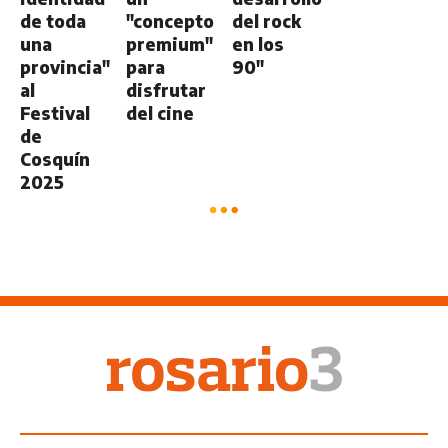
de toda
"concepto
del rock
una
premium"
en los
provincia"
para
90"
al
disfrutar
Festival
del cine
de
Cosquín
2025