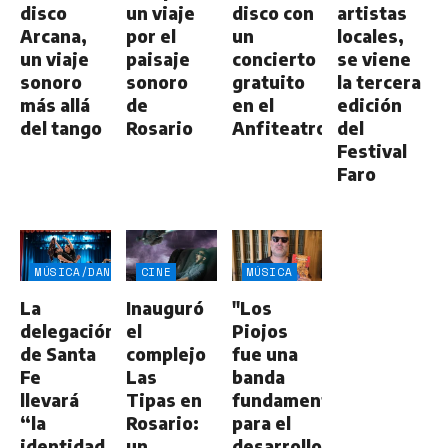
disco
un viaje
disco con
artistas
Arcana,
por el
un
locales,
un viaje
paisaje
concierto
se viene
sonoro
sonoro
gratuito
la tercera
más allá
de
en el
edición
del tango
Rosario
Anfiteatro
del
Festival
Faro
MÚSICA/DANZA
CINE
MÚSICA
La
Inauguró
"Los
delegación
el
Piojos
de Santa
complejo
fue una
Fe
Las
banda
llevará
Tipas en
fundamental
“la
Rosario:
para el
identidad
un
desarrollo