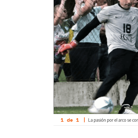
1
de
1
|
La pasión por el arco se co