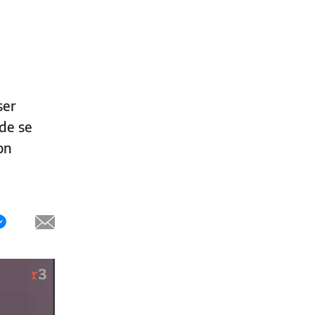
ser
nde se
on