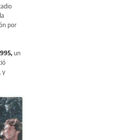
tadio
la
ión por
1995,
un
tió
 y