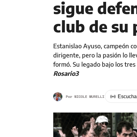
sigue defen
club de su
Estanislao Ayuso, campeón con
dirigente, pero la pasión lo ll
formó. Su legado bajo los tres
Rosario3
Por
NICOLE MURELLI