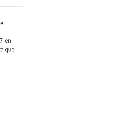
de
7, en
ca que