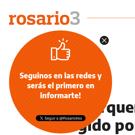
Seguinos en las redes y
serás el primero en
DEPORTES
informarte!
El ex arque
dirigido po