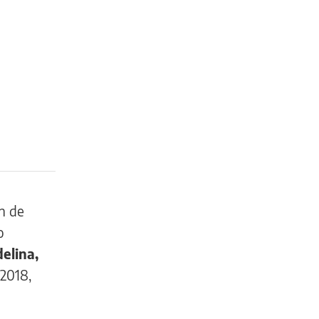
n de
o
elina,
2018,