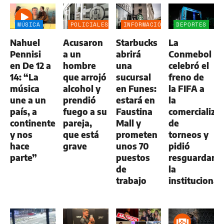
MÚSICA
POLICIALES
INFORMACIÓN
DEPORTES
GENERAL
Nahuel
Acusaron
Starbucks
La
Pennisi
a un
abrirá
Conmebol
en De 12 a
hombre
una
celebró el
14: “La
que arrojó
sucursal
freno de
música
alcohol y
en Funes:
la FIFA a
une a un
prendió
estará en
la
país, a
fuego a su
Faustina
comercializa
continentes
pareja,
Mall y
de
y nos
que está
prometen
torneos y
hace
grave
unos 70
pidió
parte”
puestos
resguardar
de
la
trabajo
institucional