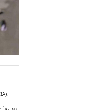
BA),
lítica en