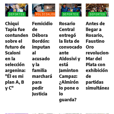
DEPORTES
POLICIALES
DEPORTES
DEPORTES
Chiqui
Femicidio
Rosario
Antes de
Tapia fue
de
Central
llegar a
contundente
Débora
entregó
Rosario,
sobre el
Bordón:
la lista de
Faustino
futuro de
imputan
convocados
Oro
Scaloni
al
ante
revolucionó
en la
acusado
Aldosivi y
Mar del
selección
y la
está
Plata con
argenina:
familia
Jaminton
exhibición
"Él es mi
marchará
Campaz:
de
plan A, B
para
¿Almirón
partidas
y C"
pedir
lo pone o
simultáneas
Justicia
lo
guarda?