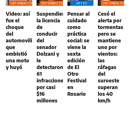
INFORMACIÓN
INFORMACIÓN
ARTES
INFORMACIÓN
GENERAL
GENERAL
ESCÉNICAS
GENERAL
Video: así
Suspendieron
Pensar al
Cesó el
fue el
la licencia
cuidado
alerta por
choque
de
como
tormentas
del
conducir
práctica
pero se
automovilista
del
social: se
mantiene
que
senador
viene la
uno por
embistió
Dolzani y
sexta
vientos:
una moto
le
edición
las
y huyó
detectaron
de El
ráfagas
61
Otro
del
infracciones
Festival
suroeste
por casi
en
superan
$16
Rosario
los 40
millones
km/h