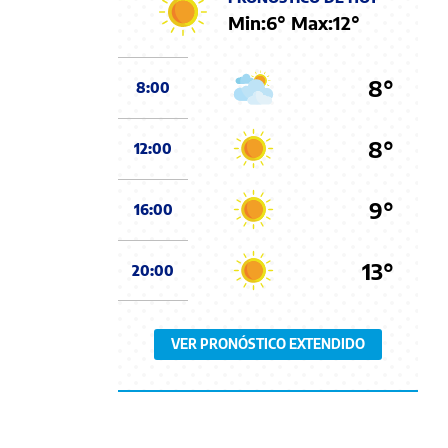
Min:
6
° Max:
12
°
8°
8:00
8°
12:00
9°
16:00
13°
20:00
VER PRONÓSTICO EXTENDIDO