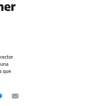
ner
irector
 una
es que