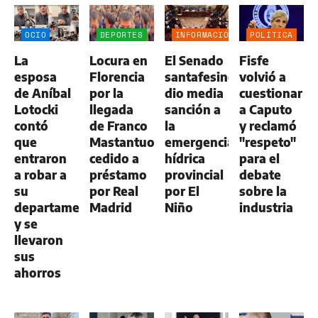
OCIO
DEPORTES
INFORMACIÓN
POLÍTICA
GENERAL
La
Locura en
El Senado
Fisfe
esposa
Florencia
santafesino
volvió a
de Aníbal
por la
dio media
cuestionar
Lotocki
llegada
sanción a
a Caputo
contó
de Franco
la
y reclamó
que
Mastantuono,
emergencia
"respeto"
entraron
cedido a
hídrica
para el
a robar a
préstamo
provincial
debate
su
por Real
por El
sobre la
departamento
Madrid
Niño
industria
y se
llevaron
sus
ahorros