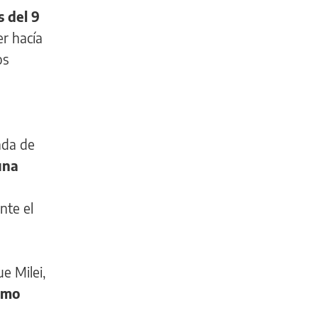
s del 9
er hacía
os
ada de
una
o
nte el
e Milei,
omo