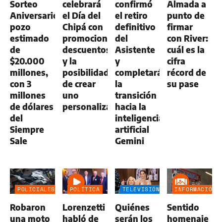
Sorteo
celebrará
confirmó
Almada a
Aniversario:
el Día del
el retiro
punto de
pozo
Chipá con
definitivo
firmar
estimado
promociones,
del
con River:
de
descuentos
Asistente
cuál es la
$20.000
y la
y
cifra
millones,
posibilidad
completará
récord de
con 3
de crear
la
su pase
millones
uno
transición
de dólares
personalizado
hacia la
del
inteligencia
Siempre
artificial
Sale
Gemini
POLICIALES
POLÍTICA
TELEVISIÓN
INFORMACIÓN
GENERAL
Robaron
Lorenzetti
Quiénes
Sentido
una moto
habló de
serán los
homenaje