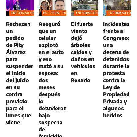
INFORMACIÓN
POLICIALES
INFORMACIÓN
INFORMACIÓN
GENERAL
GENERAL
GENERAL
Rechazan
Aseguró
El fuerte
Incidentes
un
que un
viento
frente al
pedido
celular
dejó
Congreso:
de Pity
explotó
árboles
una
Álvarez
en el auto
caídos y
decena de
para
y eso
daños en
detenidos
suspender
mató a su
vehículos
durante la
el inicio
esposa:
en
protesta
del juicio
dos
Rosario
contra la
en su
meses
Ley de
contra
después
Propiedad
previsto
lo
Privada y
para el
detuvieron
algunos
lunes que
bajo
heridos
viene
sospecha
de
femicidio