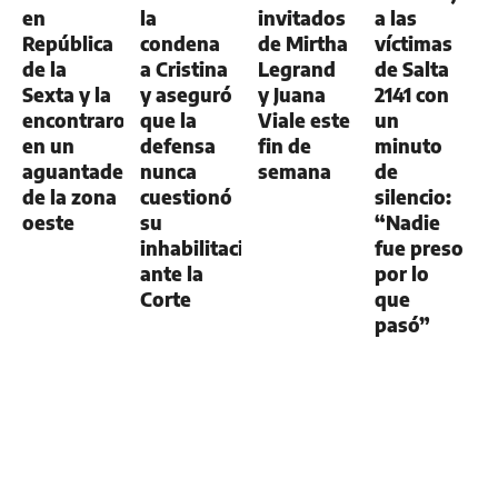
en
la
invitados
a las
República
condena
de Mirtha
víctimas
de la
a Cristina
Legrand
de Salta
Sexta y la
y aseguró
y Juana
2141 con
encontraron
que la
Viale este
un
en un
defensa
fin de
minuto
aguantadero
nunca
semana
de
de la zona
cuestionó
silencio:
oeste
su
“Nadie
inhabilitación
fue preso
ante la
por lo
Corte
que
pasó”