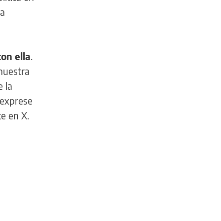
la
on ella
.
 nuestra
 la
 exprese
te en X.