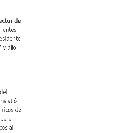
ector de
erentes
residente
”
y dijo
 del
nsistió
 ricos del
para
cos al