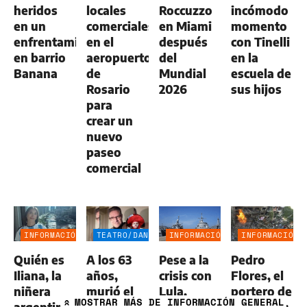
heridos
locales
Roccuzzo
incómodo
en un
comerciales
en Miami
momento
enfrentamiento
en el
después
con Tinelli
en barrio
aeropuerto
del
en la
Banana
de
Mundial
escuela de
Rosario
2026
sus hijos
para
crear un
nuevo
paseo
comercial
INFORMACIÓN
TEATRO/DANZA
INFORMACIÓN
INFORMACIÓN
GENERAL
GENERAL
GENERAL
Quién es
A los 63
Pese a la
Pedro
Iliana, la
años,
crisis con
Flores, el
niñera
murió el
Lula,
portero de
MOSTRAR
MÁS DE INFORMACIÓN GENERAL
»