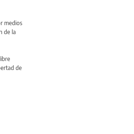
or medios
n de la
libre
ibertad de
INFORMACIÓN
GENERAL
De
la