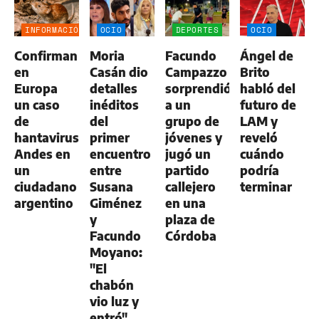
INFORMACIÓN
OCIO
DEPORTES
OCIO
GENERAL
Confirman
Moria
Facundo
Ángel de
en
Casán dio
Campazzo
Brito
Europa
detalles
sorprendió
habló del
un caso
inéditos
a un
futuro de
de
del
grupo de
LAM y
hantavirus
primer
jóvenes y
reveló
Andes en
encuentro
jugó un
cuándo
un
entre
partido
podría
ciudadano
Susana
callejero
terminar
argentino
Giménez
en una
y
plaza de
Facundo
Córdoba
Moyano:
"El
chabón
vio luz y
entró"