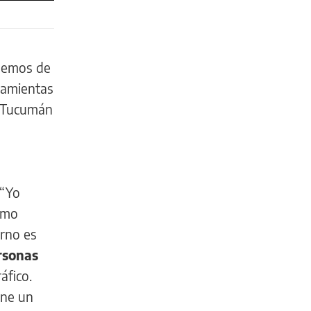
lemos de
rramientas
e Tucumán
 “Yo
omo
erno es
rsonas
áfico.
ene un