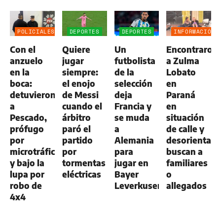
POLICIALES
DEPORTES
DEPORTES
INFORMACIÓN
GENERAL
Con el
Quiere
Un
Encontraron
anzuelo
jugar
futbolista
a Zulma
en la
siempre:
de la
Lobato
boca:
el enojo
selección
en
detuvieron
de Messi
deja
Paraná
a
cuando el
Francia y
en
Pescado,
árbitro
se muda
situación
prófugo
paró el
a
de calle y
por
partido
Alemania
desorientada
microtráfico
por
para
buscan a
y bajo la
tormentas
jugar en
familiares
lupa por
eléctricas
Bayer
o
robo de
Leverkusen
allegados
4x4