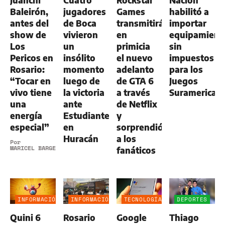
Baleirón,
jugadores
Games
habilitó a
antes del
de Boca
transmitirá
importar
show de
vivieron
en
equipamient
Los
un
primicia
sin
Pericos en
insólito
el nuevo
impuestos
Rosario:
momento
adelanto
para los
“Tocar en
luego de
de GTA 6
Juegos
vivo tiene
la victoria
a través
Suramerican
una
ante
de Netflix
energía
Estudiantes
y
especial”
en
sorprendió
Huracán
a los
Por
MARICEL BARGERI
fanáticos
INFORMACIÓN
INFORMACIÓN
TECNOLOGÍA
DEPORTES
GENERAL
GENERAL
Quini 6
Rosario
Google
Thiago