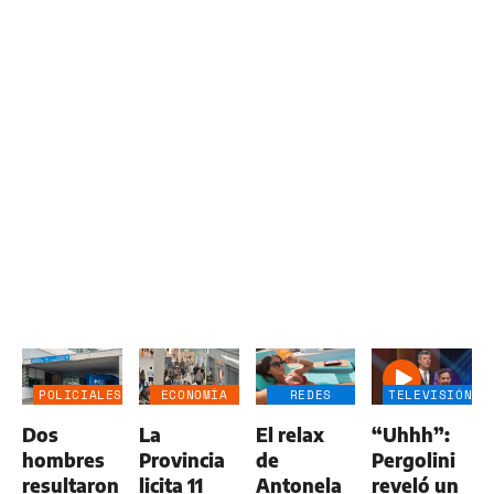
POLICIALES
ECONOMÍA
REDES
TELEVISIÓN
NEGOCIOS
SOCIALES
Dos
La
El relax
“Uhhh”:
AGRO
hombres
Provincia
de
Pergolini
resultaron
licita 11
Antonela
reveló un