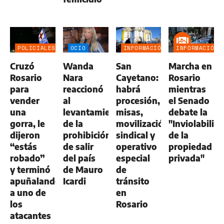
POLICIALES
OCIO
INFORMACIÓN
INFORMACIÓN
GENERAL
GENERAL
Cruzó
Wanda
San
Marcha en
Rosario
Nara
Cayetano:
Rosario
para
reaccionó
habrá
mientras
vender
al
procesión,
el Senado
una
levantamiento
misas,
debate la
gorra, le
de la
movilización
"Inviolabilid
dijeron
prohibición
sindical y
de la
“estás
de salir
operativo
propiedad
robado”
del país
especial
privada"
y terminó
de Mauro
de
apuñalando
Icardi
tránsito
a uno de
en
los
Rosario
atacantes