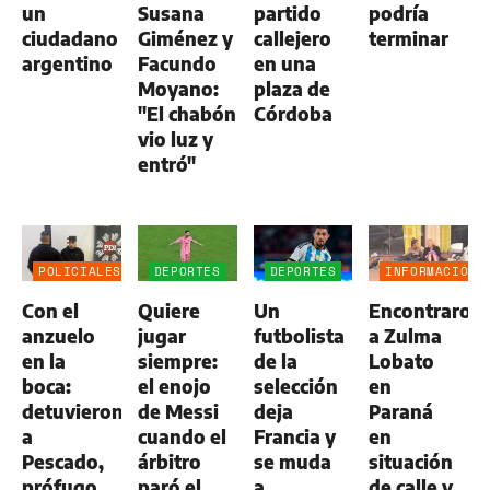
un
Susana
partido
podría
ciudadano
Giménez y
callejero
terminar
argentino
Facundo
en una
Moyano:
plaza de
"El chabón
Córdoba
vio luz y
entró"
POLICIALES
DEPORTES
DEPORTES
INFORMACIÓN
GENERAL
Con el
Quiere
Un
Encontraron
anzuelo
jugar
futbolista
a Zulma
en la
siempre:
de la
Lobato
boca:
el enojo
selección
en
detuvieron
de Messi
deja
Paraná
a
cuando el
Francia y
en
Pescado,
árbitro
se muda
situación
prófugo
paró el
a
de calle y