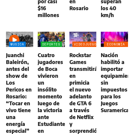
por casi
en
superan
$16
Rosario
los 40
millones
km/h
MÚSICA
DEPORTES
VIDEOJUEGOS
ECONOMÍA
NEGOCIOS
Juanchi
Cuatro
Rockstar
Nación
AGRO
Baleirón,
jugadores
Games
habilitó a
antes del
de Boca
transmitirá
importar
show de
vivieron
en
equipamient
Los
un
primicia
sin
Pericos en
insólito
el nuevo
impuestos
Rosario:
momento
adelanto
para los
“Tocar en
luego de
de GTA 6
Juegos
vivo tiene
la victoria
a través
Suramerican
una
ante
de Netflix
energía
Estudiantes
y
especial”
en
sorprendió