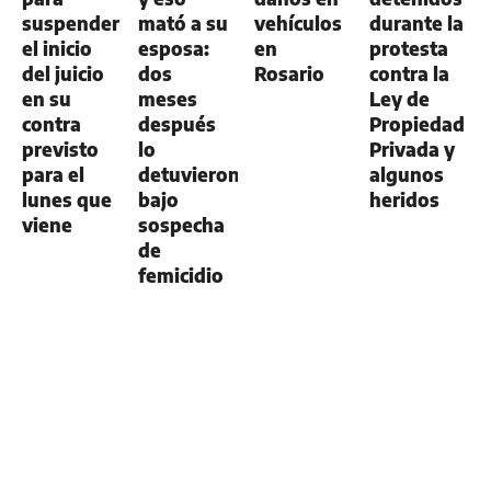
suspender
mató a su
vehículos
durante la
el inicio
esposa:
en
protesta
del juicio
dos
Rosario
contra la
en su
meses
Ley de
contra
después
Propiedad
previsto
lo
Privada y
para el
detuvieron
algunos
lunes que
bajo
heridos
viene
sospecha
de
femicidio