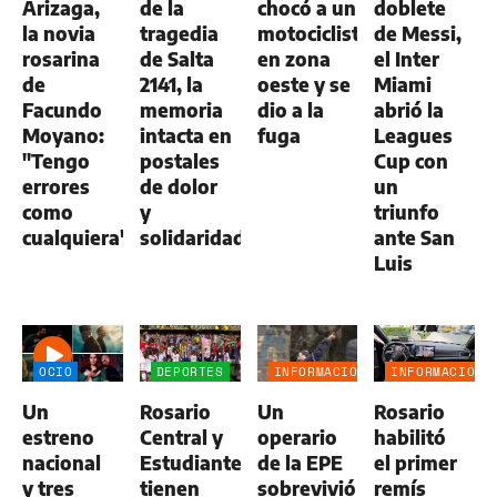
Arizaga,
de la
chocó a un
doblete
la novia
tragedia
motociclista
de Messi,
rosarina
de Salta
en zona
el Inter
de
2141, la
oeste y se
Miami
Facundo
memoria
dio a la
abrió la
Moyano:
intacta en
fuga
Leagues
"Tengo
postales
Cup con
errores
de dolor
un
como
y
triunfo
cualquiera"
solidaridad
ante San
Luis
OCIO
DEPORTES
INFORMACIÓN
INFORMACIÓN
GENERAL
GENERAL
Un
Rosario
Un
Rosario
estreno
Central y
operario
habilitó
nacional
Estudiantes
de la EPE
el primer
y tres
tienen
sobrevivió
remís