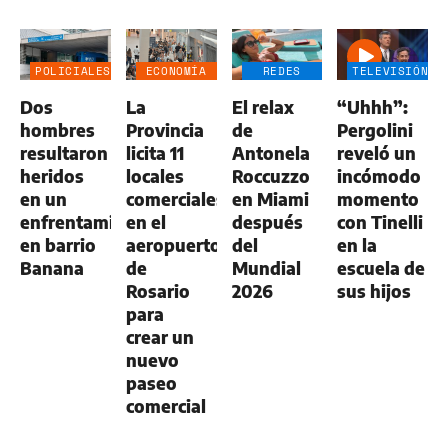
POLICIALES
ECONOMÍA
REDES
TELEVISIÓN
NEGOCIOS
SOCIALES
Dos
La
El relax
“Uhhh”:
AGRO
hombres
Provincia
de
Pergolini
resultaron
licita 11
Antonela
reveló un
heridos
locales
Roccuzzo
incómodo
en un
comerciales
en Miami
momento
enfrentamiento
en el
después
con Tinelli
en barrio
aeropuerto
del
en la
Banana
de
Mundial
escuela de
Rosario
2026
sus hijos
para
crear un
nuevo
paseo
comercial