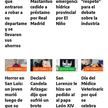
que
Mastantuono,
emergencia
"respeto"
entraron
cedido a
hídrica
para el
a robar a
préstamo
provincial
debate
su
por Real
por El
sobre la
departamento
Madrid
Niño
industria
y se
llevaron
sus
ahorros
INFORMACIÓN
INFORMACIÓN
DEPORTES
INFORMACIÓN
GENERAL
GENERAL
GENERAL
Horror en
Declaró
San
Día del
San Luis:
Candela
Lorenzo le
Médico
un joven
Arizaga:
hizo un
Veterinario:
murió
dijo que
pedido al
por qué
luego de
sufrió un
al papa
se
que su
brote
León XIV
celebra