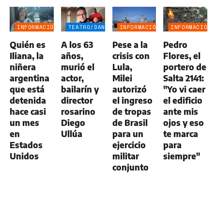
INFORMACIÓN
TEATRO/DANZA
INFORMACIÓN
INFORMACIÓN
GENERAL
GENERAL
GENERAL
Quién es
A los 63
Pese a la
Pedro
Iliana, la
años,
crisis con
Flores, el
niñera
murió el
Lula,
portero de
argentina
actor,
Milei
Salta 2141:
que está
bailarín y
autorizó
"Yo vi caer
detenida
director
el ingreso
el edificio
hace casi
rosarino
de tropas
ante mis
un mes
Diego
de Brasil
ojos y eso
en
Ullúa
para un
te marca
Estados
ejercicio
para
Unidos
militar
siempre"
conjunto