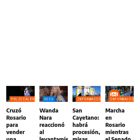
POLICIALES
OCIO
INFORMACIÓN
INFORMACIÓN
GENERAL
GENERAL
Cruzó
Wanda
San
Marcha
Rosario
Nara
Cayetano:
en
para
reaccionó
habrá
Rosario
vender
al
procesión,
mientras
una
levantamiento
misas,
el Senado