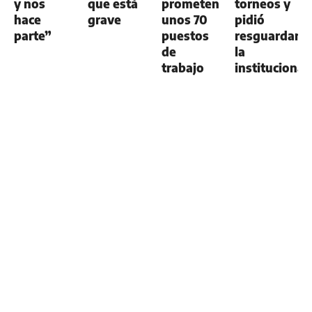
y nos
que está
prometen
torneos y
hace
grave
unos 70
pidió
parte”
puestos
resguardar
de
la
trabajo
institucional