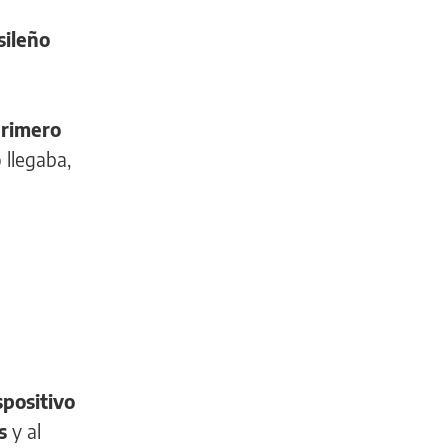
sileño
primero
 llegaba,
positivo
s
y al