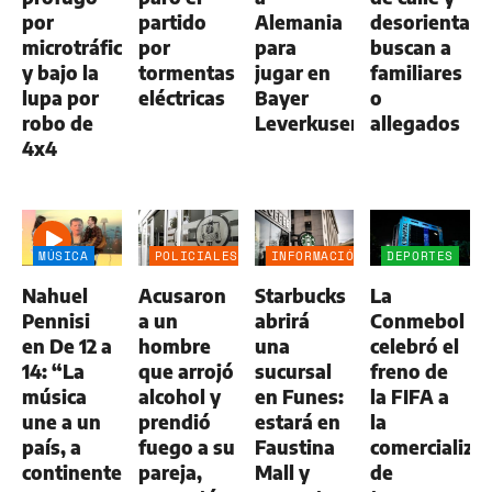
por
partido
Alemania
desorientada
microtráfico
por
para
buscan a
y bajo la
tormentas
jugar en
familiares
lupa por
eléctricas
Bayer
o
robo de
Leverkusen
allegados
4x4
MÚSICA
POLICIALES
INFORMACIÓN
DEPORTES
GENERAL
Nahuel
Acusaron
Starbucks
La
Pennisi
a un
abrirá
Conmebol
en De 12 a
hombre
una
celebró el
14: “La
que arrojó
sucursal
freno de
música
alcohol y
en Funes:
la FIFA a
une a un
prendió
estará en
la
país, a
fuego a su
Faustina
comercializa
continentes
pareja,
Mall y
de