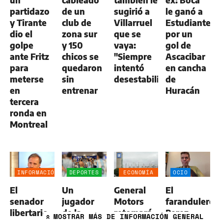
un
cableado
también le
ex: Boca
partidazo
de un
sugirió a
le ganó a
y Tirante
club de
Villarruel
Estudiantes
dio el
zona sur
que se
por un
golpe
y 150
vaya:
gol de
ante Fritz
chicos se
"Siempre
Ascacibar
para
quedaron
intentó
en cancha
meterse
sin
desestabilizar"
de
en
entrenar
Huracán
tercera
ronda en
Montreal
INFORMACIÓN
DEPORTES
ECONOMÍA
OCIO
GENERAL
NEGOCIOS
El
Un
General
El
AGRO
senador
jugador
Motors
farandulero
libertario
de la
retomará
Perez
MOSTRAR
MÁS DE INFORMACIÓN GENERAL
»