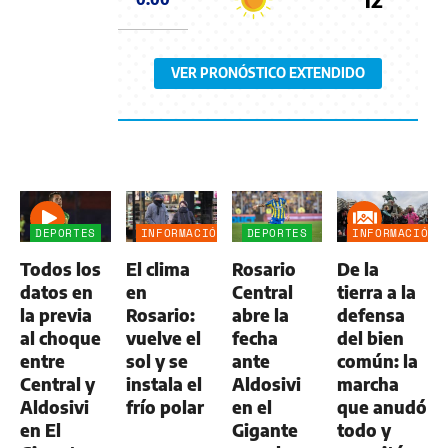
VER PRONÓSTICO EXTENDIDO
DEPORTES
INFORMACIÓN
DEPORTES
INFORMACIÓN
GENERAL
GENERAL
Todos los
El clima
Rosario
De la
datos en
en
Central
tierra a la
la previa
Rosario:
abre la
defensa
al choque
vuelve el
fecha
del bien
entre
sol y se
ante
común: la
Central y
instala el
Aldosivi
marcha
Aldosivi
frío polar
en el
que anudó
en El
Gigante
todo y