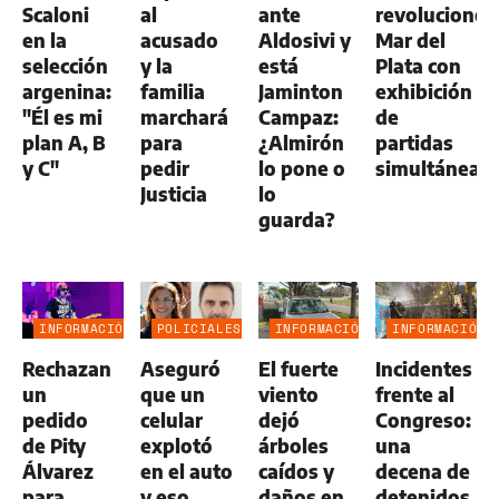
Scaloni
al
ante
revolucionó
en la
acusado
Aldosivi y
Mar del
selección
y la
está
Plata con
argenina:
familia
Jaminton
exhibición
"Él es mi
marchará
Campaz:
de
plan A, B
para
¿Almirón
partidas
y C"
pedir
lo pone o
simultáneas
Justicia
lo
guarda?
INFORMACIÓN
POLICIALES
INFORMACIÓN
INFORMACIÓN
GENERAL
GENERAL
GENERAL
Rechazan
Aseguró
El fuerte
Incidentes
un
que un
viento
frente al
pedido
celular
dejó
Congreso:
de Pity
explotó
árboles
una
Álvarez
en el auto
caídos y
decena de
para
y eso
daños en
detenidos