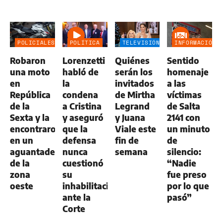
POLICIALES
POLÍTICA
TELEVISIÓN
INFORMACIÓN
GENERAL
Robaron
Lorenzetti
Quiénes
Sentido
una moto
habló de
serán los
homenaje
en
la
invitados
a las
República
condena
de Mirtha
víctimas
de la
a Cristina
Legrand
de Salta
Sexta y la
y aseguró
y Juana
2141 con
encontraron
que la
Viale este
un minuto
en un
defensa
fin de
de
aguantadero
nunca
semana
silencio:
de la
cuestionó
“Nadie
zona
su
fue preso
oeste
inhabilitación
por lo que
ante la
pasó”
Corte