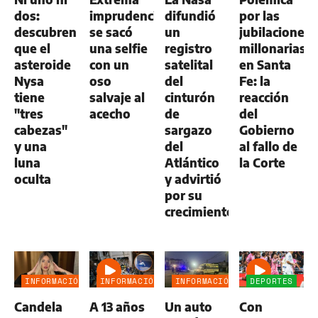
dos:
imprudencia:
difundió
por las
descubren
se sacó
un
jubilaciones
que el
una selfie
registro
millonarias
asteroide
con un
satelital
en Santa
Nysa
oso
del
Fe: la
tiene
salvaje al
cinturón
reacción
"tres
acecho
de
del
cabezas"
sargazo
Gobierno
y una
del
al fallo de
luna
Atlántico
la Corte
oculta
y advirtió
por su
crecimiento
INFORMACIÓN
INFORMACIÓN
INFORMACIÓN
DEPORTES
GENERAL
GENERAL
GENERAL
Candela
A 13 años
Un auto
Con