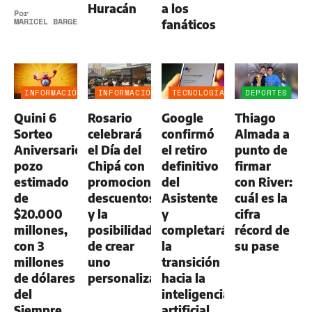
Huracán
a los
Por
MARICEL BARGERI
fanáticos
INFORMACIÓN
INFORMACIÓN
TECNOLOGÍA
DEPORTES
GENERAL
GENERAL
Quini 6
Rosario
Google
Thiago
Sorteo
celebrará
confirmó
Almada a
Aniversario:
el Día del
el retiro
punto de
pozo
Chipá con
definitivo
firmar
estimado
promociones,
del
con River:
de
descuentos
Asistente
cuál es la
$20.000
y la
y
cifra
millones,
posibilidad
completará
récord de
con 3
de crear
la
su pase
millones
uno
transición
de dólares
personalizado
hacia la
del
inteligencia
Siempre
artificial