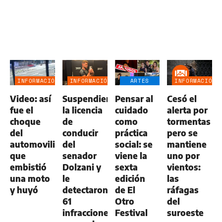
INFORMACIÓN
INFORMACIÓN
ARTES
INFORMACIÓN
GENERAL
GENERAL
ESCÉNICAS
GENERAL
Video: así
Suspendieron
Pensar al
Cesó el
fue el
la licencia
cuidado
alerta por
choque
de
como
tormentas
del
conducir
práctica
pero se
automovilista
del
social: se
mantiene
que
senador
viene la
uno por
embistió
Dolzani y
sexta
vientos:
una moto
le
edición
las
y huyó
detectaron
de El
ráfagas
61
Otro
del
infracciones
Festival
suroeste