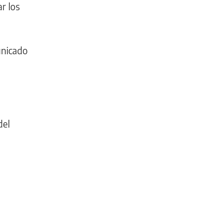
r los
unicado
del