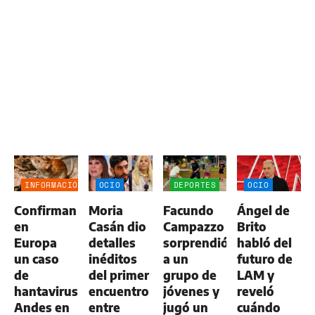
INFORMACIÓN
OCIO
DEPORTES
OCIO
GENERAL
Confirman
Moria
Facundo
Ángel de
en
Casán dio
Campazzo
Brito
Europa
detalles
sorprendió
habló del
un caso
inéditos
a un
futuro de
de
del primer
grupo de
LAM y
hantavirus
encuentro
jóvenes y
reveló
Andes en
entre
jugó un
cuándo