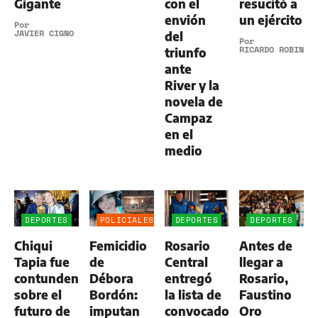
Gigante
con el
resucitó a
envión
un ejército
Por
JAVIER CIGNO
del
Por
RICARDO ROBINS
triunfo
ante
River y la
novela de
Campaz
en el
medio
DEPORTES
POLICIALES
DEPORTES
DEPORTES
Chiqui
Femicidio
Rosario
Antes de
Tapia fue
de
Central
llegar a
contundente
Débora
entregó
Rosario,
sobre el
Bordón:
la lista de
Faustino
futuro de
imputan
convocados
Oro