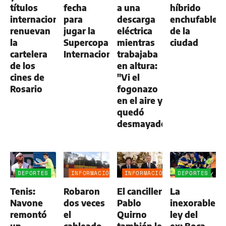
títulos
fecha
a una
híbrido
internacionales
para
descarga
enchufable
renuevan
jugar la
eléctrica
de la
la
Supercopa
mientras
ciudad
cartelera
Internacional
trabajaba
de los
en altura:
cines de
"Vi el
Rosario
fogonazo
en el aire y
quedó
desmayado"
DEPORTES
INFORMACIÓN
INFORMACIÓN
DEPORTES
GENERAL
GENERAL
Tenis:
Robaron
El canciller
La
Navone
dos veces
Pablo
inexorable
remontó
el
Quirno
ley del