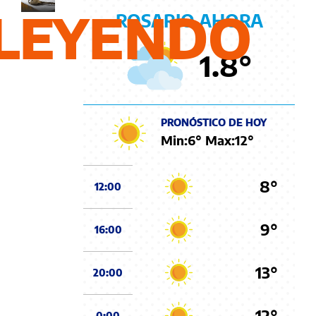
LEYENDO
ROSARIO AHORA
1.8
°
PRONÓSTICO DE HOY
Min:
6
° Max:
12
°
8°
12:00
9°
16:00
13°
20:00
12°
0:00