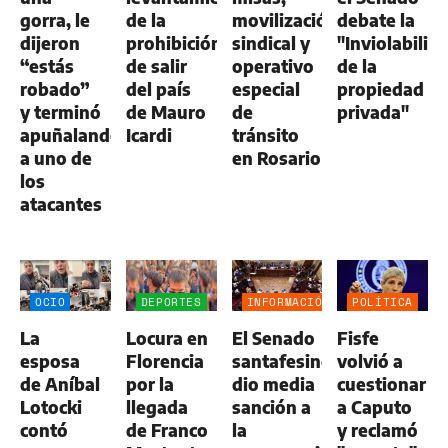
gorra, le
de la
movilización
debate la
dijeron
prohibición
sindical y
"Inviolabilid
“estás
de salir
operativo
de la
robado”
del país
especial
propiedad
y terminó
de Mauro
de
privada"
apuñalando
Icardi
tránsito
a uno de
en Rosario
los
atacantes
OCIO
DEPORTES
INFORMACIÓN
POLÍTICA
GENERAL
La
Locura en
El Senado
Fisfe
esposa
Florencia
santafesino
volvió a
de Aníbal
por la
dio media
cuestionar
Lotocki
llegada
sanción a
a Caputo
contó
de Franco
la
y reclamó