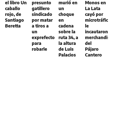
el libro Un
presunto
murió en
Monos en
caballo
gatillero
un
La Lata
rojo, de
sindicado
choque
cayó por
Santiago
por matar
en
microtráfico:
Beretta
a tiros a
cadena
le
un
sobre la
incautaron
exprefecto
ruta 34, a
merchandisi
para
la altura
del
robarle
de Luis
Pájaro
Palacios
Cantero