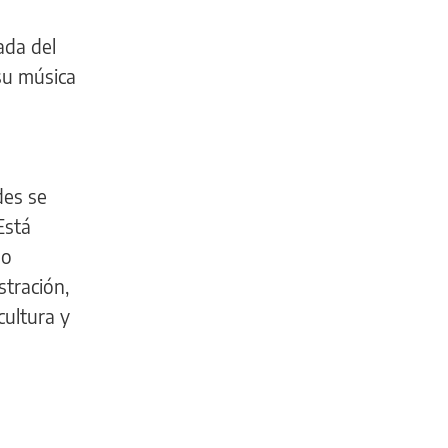
ada del
 su música
des se
Está
mo
stración,
cultura y
DEPORTES
Un
operario