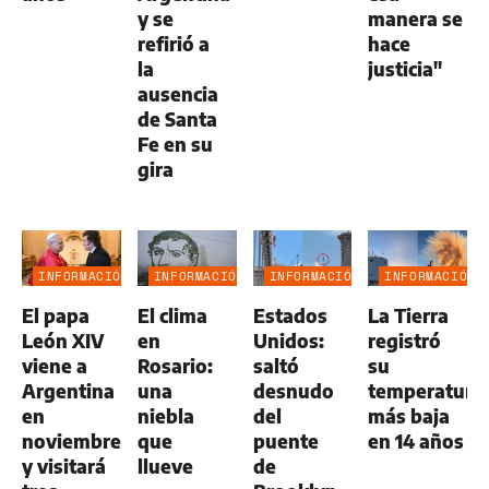
y se
manera se
refirió a
hace
la
justicia"
ausencia
de Santa
Fe en su
gira
INFORMACIÓN
INFORMACIÓN
INFORMACIÓN
INFORMACIÓN
GENERAL
GENERAL
GENERAL
GENERAL
El papa
El clima
Estados
La Tierra
León XIV
en
Unidos:
registró
viene a
Rosario:
saltó
su
Argentina
una
desnudo
temperatura
en
niebla
del
más baja
noviembre
que
puente
en 14 años
y visitará
llueve
de