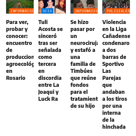
INFORMACIÓN
OCIO
INFORMACIÓN
POLICIALES
GENERAL
GENERAL
Para ver,
Tuli
Se hizo
Violencia
probar y
Acosta se
pasar por
en la Liga
conocer:
sinceró
un
Cañadense:
encuentro
tras ser
neurocirujano
condenaron
de
señalada
y estafó a
a dos
producciones
como
una
barras de
agroecológicas
tercera
familia de
Sportivo
en
en
Timbúes
Las
Rosario
discordia
que reúne
Parejas
entre La
fondos
que
Joaqui y
para el
andaban
Luck Ra
tratamiento
a los tiros
de su hijo
por una
interna
de la
hinchada