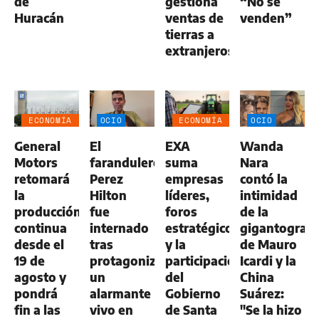
de
gestiona
“No se
Huracán
ventas de
venden”
tierras a
extranjeros
ECONOMÍA
OCIO
ECONOMÍA
OCIO
NEGOCIOS
NEGOCIOS
General
El
EXA
Wanda
AGRO
AGRO
Motors
farandulero
suma
Nara
retomará
Perez
empresas
contó la
la
Hilton
líderes,
intimidad
producción
fue
foros
de la
continua
internado
estratégicos
gigantografí
desde el
tras
y la
de Mauro
19 de
protagonizar
participación
Icardi y la
agosto y
un
del
China
pondrá
alarmante
Gobierno
Suárez:
fin a las
vivo en
de Santa
"Se la hizo