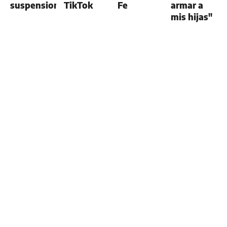
suspensiones
TikTok
Fe
armar a
mis hijas"