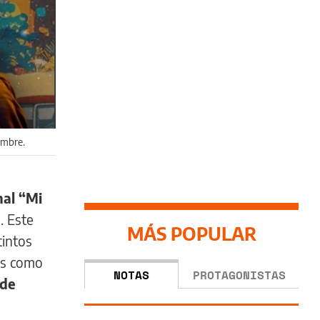
embre.
nal “Mi
. Este
MÁS POPULAR
tintos
as como
NOTAS
PROTAGONISTAS
 de