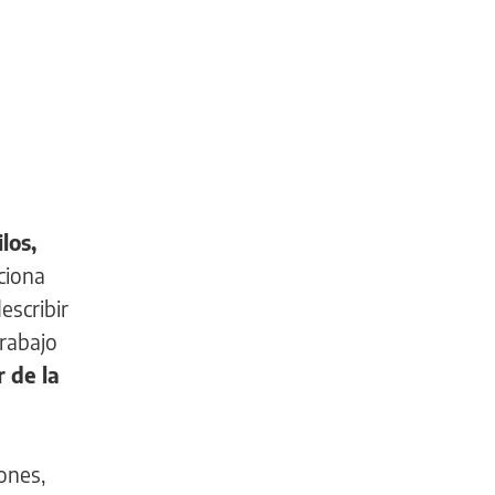
los,
ciona
escribir
trabajo
r de la
ones,