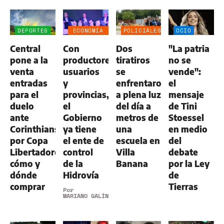
DEPORTES
ECONOMÍA
POLICIALES
OCIO
NEGOCIOS
Central
Con
Dos
"La patria
AGRO
pone a la
productores,
tiratiros
no se
venta
usuarios
se
vende":
entradas
y
enfrentaron
el
para el
provincias,
a plena luz
mensaje
duelo
el
del día a
de Tini
ante
Gobierno
metros de
Stoessel
Corinthians
ya tiene
una
en medio
por Copa
el ente de
escuela en
del
Libertadores:
control
Villa
debate
cómo y
de la
Banana
por la Ley
dónde
Hidrovía
de
comprar
Tierras
Por
MARIANO GALÍNDEZ