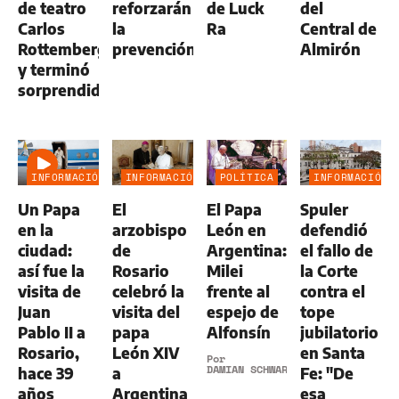
de teatro
reforzarán
de Luck
del
Carlos
la
Ra
Central de
Rottemberg
prevención
Almirón
y terminó
sorprendido
INFORMACIÓN
INFORMACIÓN
POLÍTICA
INFORMACIÓN
GENERAL
GENERAL
GENERAL
Un Papa
El
El Papa
Spuler
en la
arzobispo
León en
defendió
ciudad:
de
Argentina:
el fallo de
así fue la
Rosario
Milei
la Corte
visita de
celebró la
frente al
contra el
Juan
visita del
espejo de
tope
Pablo II a
papa
Alfonsín
jubilatorio
Rosario,
León XIV
en Santa
Por
DAMIAN SCHWARZSTEIN
hace 39
a
Fe: "De
años
Argentina
esa