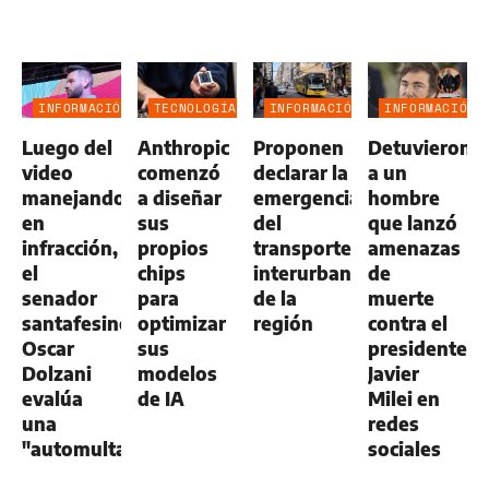
INFORMACIÓN
TECNOLOGÍA
INFORMACIÓN
INFORMACIÓN
GENERAL
GENERAL
GENERAL
Luego del
Anthropic
Proponen
Detuvieron
video
comenzó
declarar la
a un
manejando
a diseñar
emergencia
hombre
en
sus
del
que lanzó
infracción,
propios
transporte
amenazas
el
chips
interurbano
de
senador
para
de la
muerte
santafesino
optimizar
región
contra el
Oscar
sus
presidente
Dolzani
modelos
Javier
evalúa
de IA
Milei en
una
redes
"automulta"
sociales