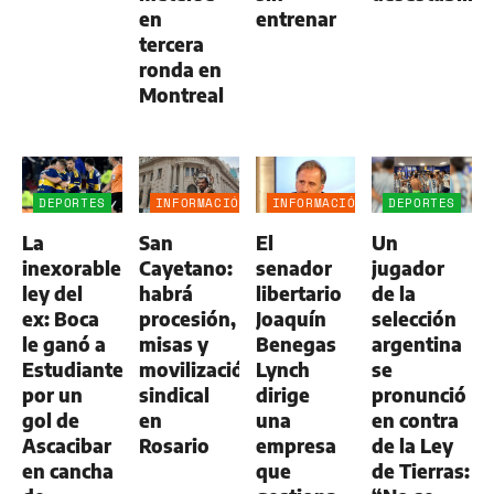
en
entrenar
tercera
ronda en
Montreal
DEPORTES
INFORMACIÓN
INFORMACIÓN
DEPORTES
GENERAL
GENERAL
La
San
El
Un
inexorable
Cayetano:
senador
jugador
ley del
habrá
libertario
de la
ex: Boca
procesión,
Joaquín
selección
le ganó a
misas y
Benegas
argentina
Estudiantes
movilización
Lynch
se
por un
sindical
dirige
pronunció
gol de
en
una
en contra
Ascacibar
Rosario
empresa
de la Ley
en cancha
que
de Tierras: