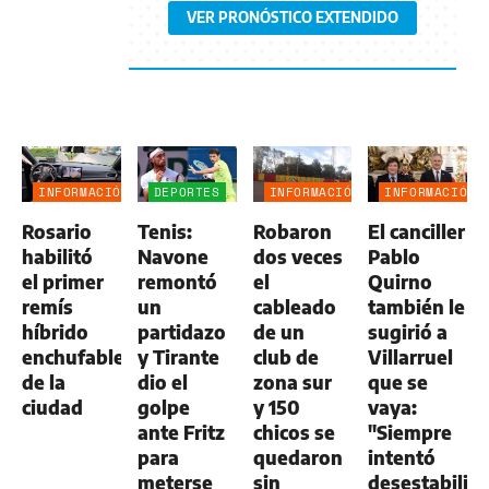
VER PRONÓSTICO EXTENDIDO
INFORMACIÓN
DEPORTES
INFORMACIÓN
INFORMACIÓN
GENERAL
GENERAL
GENERAL
Rosario
Tenis:
Robaron
El canciller
habilitó
Navone
dos veces
Pablo
el primer
remontó
el
Quirno
remís
un
cableado
también le
híbrido
partidazo
de un
sugirió a
enchufable
y Tirante
club de
Villarruel
de la
dio el
zona sur
que se
ciudad
golpe
y 150
vaya:
ante Fritz
chicos se
"Siempre
para
quedaron
intentó
meterse
sin
desestabiliza