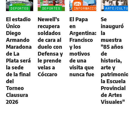
DEPORTES
DEPORTES
INFORMACIÓN
ARTE/CULTURA
GENERAL
El estadio
Newell’s
El Papa
Se
Único
recupera
en
inauguró
Diego
soldados
Argentina:
la
Armando
de cara al
Francisco
muestra
Maradona
duelo con
y los
"85 años
de La
Defensa y
motivos
de
Plata será
le prende
de una
historia,
la sede
velas a
visita que
arte y
de la final
Cóccaro
nunca fue
patrimonio:
del
la Escuela
Torneo
Provincial
Clausura
de Artes
2026
Visuales"