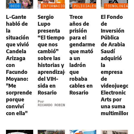
OCIO
INFORMACIÓN
POLICIALES
TECNOLOGÍA
GENERAL
L-Gante
Sergio
Trece
El Fondo
habló de
Lupo
años de
de
la
presenta
prisión
Inversión
situación
“El tiempo
para el
Pública
que vivió
que nos
gendarme
de Arabia
Candela
cambió”
que mató
Saudí
Arizaga
sobre las
a un
adquirió
con
historias y
ladrón
la
Facundo
aprendizajes
que
empresa
Moyano:
del VIH-
robaba
de
"Me
sida en
cables en
videojuegos
sorprende
Rosario
Rosario
Electronic
porque
Arts por
Por
RICARDO ROBINS
conviví
una suma
con ella"
multimillona