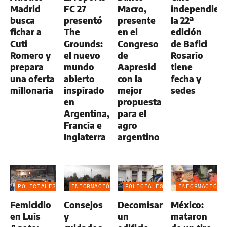
Madrid
FC 27
Macro,
independient
busca
presentó
presente
la 22ª
fichar a
The
en el
edición
Cuti
Grounds:
Congreso
de Bafici
Romero y
el nuevo
de
Rosario
prepara
mundo
Aapresid
tiene
una oferta
abierto
con la
fecha y
millonaria
inspirado
mejor
sedes
en
propuesta
Argentina,
para el
Francia e
agro
Inglaterra
argentino
POLICIALES
INFORMACIÓN
POLICIALES
INFORMACIÓN
GENERAL
GENERAL
Femicidio
Consejos
Decomisaron
México:
en Luis
y
un
mataron