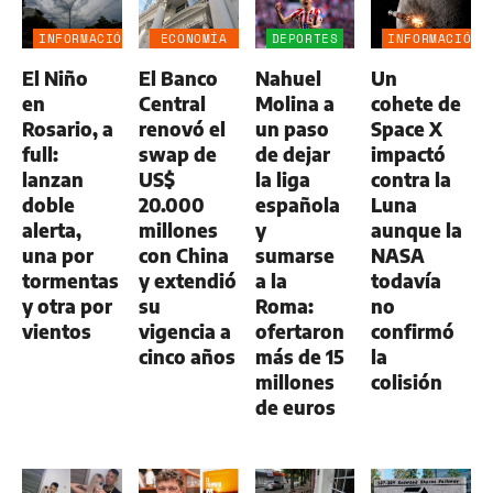
INFORMACIÓN
ECONOMÍA
DEPORTES
INFORMACIÓN
GENERAL
NEGOCIOS
GENERAL
El Niño
El Banco
Nahuel
Un
AGRO
en
Central
Molina a
cohete de
Rosario, a
renovó el
un paso
Space X
full:
swap de
de dejar
impactó
lanzan
US$
la liga
contra la
doble
20.000
española
Luna
alerta,
millones
y
aunque la
una por
con China
sumarse
NASA
tormentas
y extendió
a la
todavía
y otra por
su
Roma:
no
vientos
vigencia a
ofertaron
confirmó
cinco años
más de 15
la
millones
colisión
de euros