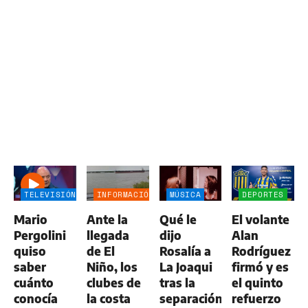
TELEVISIÓN
INFORMACIÓN
MÚSICA
DEPORTES
GENERAL
Mario
Ante la
Qué le
El volante
Pergolini
llegada
dijo
Alan
quiso
de El
Rosalía a
Rodríguez
saber
Niño, los
La Joaqui
firmó y es
cuánto
clubes de
tras la
el quinto
conocía
la costa
separación
refuerzo