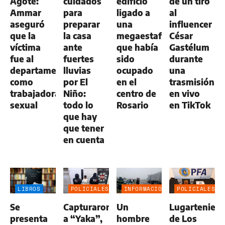
Agote:
cuidados
edificio
de un tiro
Ammar
para
ligado a
al
aseguró
preparar
una
influencer
que la
la casa
megaestafa
César
víctima
ante
que había
Gastélum
fue al
fuertes
sido
durante
departamento
lluvias
ocupado
una
como
por El
en el
trasmisión
trabajadora
Niño:
centro de
en vivo
sexual
todo lo
Rosario
en TikTok
que hay
que tener
en cuenta
LIBROS
POLICIALES
INFORMACIÓN
POLICIALES
GENERAL
Se
Capturaron
Un
Lugartenien
presenta
a “Yaka”,
hombre
de Los