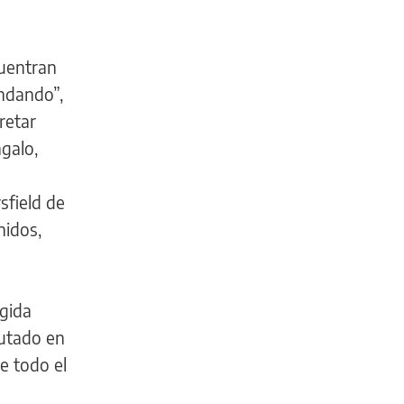
cuentran
Andando”,
retar
galo,
sfield de
nidos,
egida
putado en
e todo el