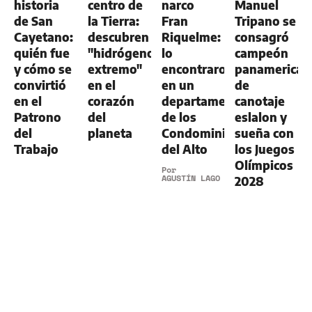
historia
centro de
narco
Manuel
de San
la Tierra:
Fran
Tripano se
Cayetano:
descubren
Riquelme:
consagró
quién fue
"hidrógeno
lo
campeón
y cómo se
extremo"
encontraron
panamerican
convirtió
en el
en un
de
en el
corazón
departamento
canotaje
Patrono
del
de los
eslalon y
del
planeta
Condominios
sueña con
Trabajo
del Alto
los Juegos
Olímpicos
Por
AGUSTÍN LAGO
2028