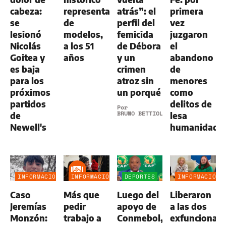
cabeza:
representante
atrás”: el
primera
se
de
perfil del
vez
lesionó
modelos,
femicida
juzgaron
Nicolás
a los 51
de Débora
el
Goitea y
años
y un
abandono
es baja
crimen
de
para los
atroz sin
menores
próximos
un porqué
como
partidos
delitos de
Por
BRUNO BETTIOL
de
lesa
Newell's
humanidad
INFORMACIÓN
INFORMACIÓN
DEPORTES
INFORMACIÓN
GENERAL
GENERAL
GENERAL
Caso
Más que
Luego del
Liberaron
Jeremías
pedir
apoyo de
a las dos
Monzón:
trabajo a
Conmebol,
exfuncionari