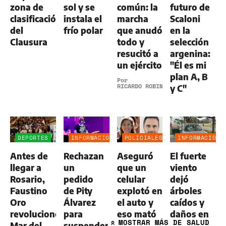
zona de
sol y se
común: la
futuro de
clasificación
instala el
marcha
Scaloni
del
frío polar
que anudó
en la
Clausura
todo y
selección
resucitó a
argenina:
un ejército
"Él es mi
plan A, B
Por
RICARDO ROBINS
y C"
DEPORTES
INFORMACIÓN
POLICIALES
INFORMACIÓN
GENERAL
GENERAL
Antes de
Rechazan
Aseguró
El fuerte
llegar a
un
que un
viento
Rosario,
pedido
celular
dejó
Faustino
de Pity
explotó en
árboles
Oro
Álvarez
el auto y
caídos y
revolucionó
para
eso mató
daños en
MOSTRAR
MÁS DE SALUD
Mar del
suspender
a su
vehículos
»