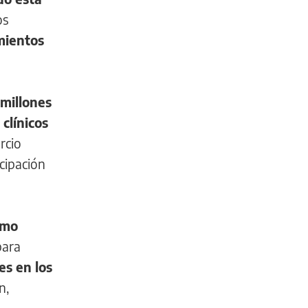
os
amientos
millones
clínicos
rcio
cipación
omo
ara
es en los
n,