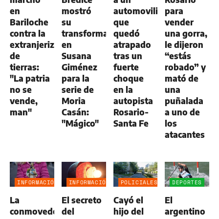
en
mostró
automovilista
para
Bariloche
su
que
vender
contra la
transformación
quedó
una gorra,
extranjerización
en
atrapado
le dijeron
de
Susana
tras un
“estás
tierras:
Giménez
fuerte
robado” y
"La patria
para la
choque
mató de
no se
serie de
en la
una
vende,
Moria
autopista
puñalada
man"
Casán:
Rosario-
a uno de
"Mágico"
Santa Fe
los
atacantes
INFORMACIÓN
INFORMACIÓN
POLICIALES
DEPORTES
GENERAL
GENERAL
La
El secreto
Cayó el
El
conmovedora
del
hijo del
argentino