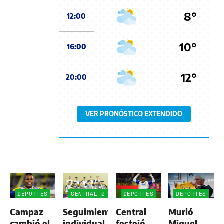
8°
12:00
10°
16:00
12°
20:00
VER PRONÓSTICO EXTENDIDO
DEPORTES
CENTRAL 2
DEPORTES
DEPORTES
-
Campaz
Seguimiento
Central
Murió
ALDOSIVI
1
cambió el
individual
festejó
Miguel