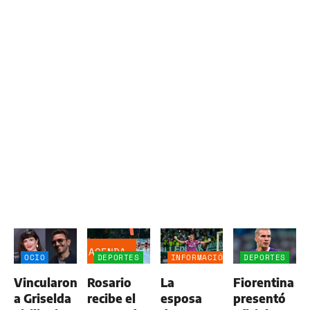
AGENDA
OCIO
DEPORTES
INFORMACIÓN
DEPORTES
GENERAL
Vincularon
Rosario
La
Fiorentina
a Griselda
recibe el
esposa
presentó