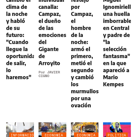
clima de
canalla:
por
Ignomiriello:
la noche
Campaz,
Campaz,
una huella
y habló
el dueño
el
imborrable
de su
de las
hombre
en Central
futuro:
emociones
de la
y padre de
"Cuando
del
noche:
"la
llegue la
Gigante
armó el
selección
oportunidad
de
primero,
fantasma"
de salir,
Arroyito
metió el
en la que
lo
segundo
apareció a
Por
JAVIER
CIGNO
haremos"
y cambió
Mario
los
Kempes
murmullos
por una
ovación
INFORMACIÓN
ECONOMÍA
ECONOMÍA
POLÍTICA