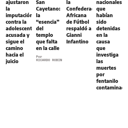
ajustaron
San
la
nacionales
la
Cayetano:
Confederación
que
imputación
la
Africana
habían
contra la
“esencia”
de Fútbol
sido
adolescente
del
respaldó a
detenidas
acusada y
templo
Gianni
en la
sigue el
que falta
Infantino
causa
camino
en la calle
que
hacia el
investiga
Por
RICARDO ROBINS
juicio
las
muertes
por
fentanilo
contaminad