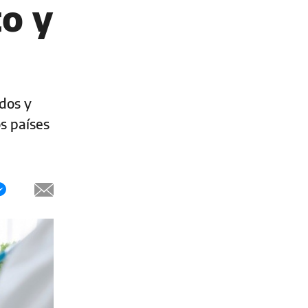
to y
dos y
s países