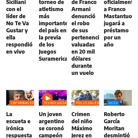
Siciliani
torneo de
de Franco
oficialmente
con el
atletismo
Armani
a Franco
líder de
más
denunció
Mastantuono
No Te Va
importante
el robo
jugará a
Gustar y
del país en
de sus
préstamo
ella
la previa
pertenencias
por un
respondió
de los
valuadas
año
en vivo
Juegos
en 20 mil
Suramericanos
dólares
durante
un vuelo
INFORMACIÓN
TECNOLOGÍA
POLICIALES
OCIO
GENERAL
La
Un joven
Crimen
Roberto
escueta e
argentino
del niño
García
irónica
se coronó
Máximo
Moritan
respuesta
campeón
Jerez en
desmintió