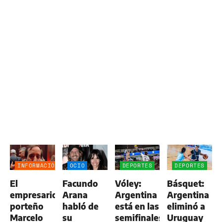
INFORMACIÓN
OCIO
DEPORTES
DEPORTES
GENERAL
El
Facundo
Vóley:
Básquet:
empresario
Arana
Argentina
Argentina
porteño
habló de
está en las
eliminó a
Marcelo
su
semifinales
Uruguay