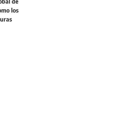
obal de
omo los
turas
DEPORTES