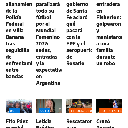
allanamientos
paralizará
gobierno
entradera
de la
todo su
de Santa
en
Policía
fútbol
Fe aclaró
Fisherton:
Federal
por el
qué
golpearon
en Villa
Mundial
pasará
y
Banana
Femenino
con la
maniataron
tras
2027:
EPE y el
a una
seguidilla
sedes,
aeropuerto
familia
de
entradas
de
durante
enfrentamientos
y la
Rosario
un robo
entre
expectativa
bandas
en
Argentina
OCIO
OCIO
INFORMACIÓN
POLICIALES
GENERAL
Fito Páez
Leticia
Rescataron
Cruzó
marchó
Brédice
a un
Rosario