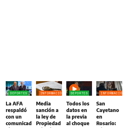
DEPORTES
INFORMACIÓN
DEPORTES
INFORMACIÓN
GENERAL
GENERAL
La AFA
Media
Todos los
San
respaldó
sanción a
datos en
Cayetano
con un
la ley de
la previa
en
comunicado
Propiedad
al choque
Rosario: