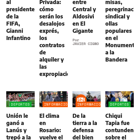
al
Privada:
entre
misas,
presidente
cómo
Central y
peregrinació
de la
serán los
Aldosivi
sindical y
FIFA,
desalojos
en El
ollas
Gianni
exprés,
Gigante
populares
Infantino
los
en el
Por
JAVIER CIGNO
contratos
Monumento
de
a la
alquiler y
Bandera
las
expropiaciones
DEPORTES
INFORMACIÓN
INFORMACIÓN
DEPORTES
GENERAL
GENERAL
Unión le
El clima
De la
Chiqui
ganó a
en
tierra a la
Tapia fue
Lanús y
Rosario:
defensa
contundente
trepó a la
vuelve el
del bien
sobre el