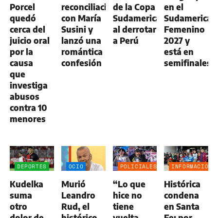
Porcel
reconciliación
de la Copa
en el
quedó
con María
Sudamericana
Sudamerican
cerca del
Susini y
al derrotar
Femenino
juicio oral
lanzó una
a Perú
2027 y
por la
romántica
está en
causa
confesión
semifinales
que
investiga
abusos
contra 10
menores
DEPORTES
OCIO
POLICIALES
INFORMACIÓN
GENERAL
Kudelka
Murió
“Lo que
Histórica
suma
Leandro
hice no
condena
otro
Rud, el
tiene
en Santa
dolor de
histórico
vuelta
Fe: por