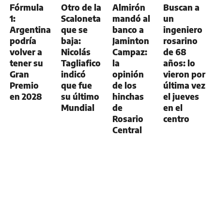
Fórmula
Otro de la
Almirón
Buscan a
1:
Scaloneta
mandó al
un
Argentina
que se
banco a
ingeniero
podría
baja:
Jaminton
rosarino
volver a
Nicolás
Campaz:
de 68
tener su
Tagliafico
la
años: lo
Gran
indicó
opinión
vieron por
Premio
que fue
de los
última vez
en 2028
su último
hinchas
el jueves
Mundial
de
en el
Rosario
centro
Central