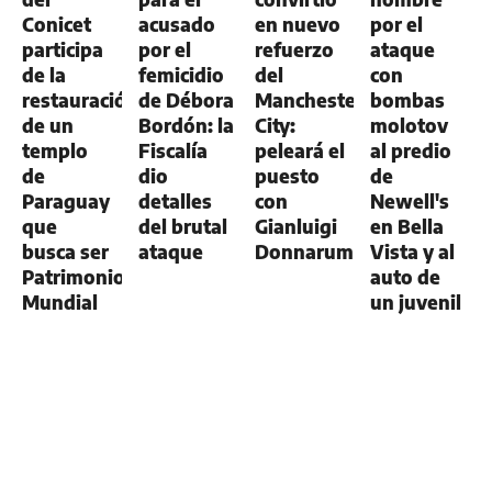
Conicet
acusado
en nuevo
por el
participa
por el
refuerzo
ataque
de la
femicidio
del
con
restauración
de Débora
Manchester
bombas
de un
Bordón: la
City:
molotov
templo
Fiscalía
peleará el
al predio
de
dio
puesto
de
Paraguay
detalles
con
Newell's
que
del brutal
Gianluigi
en Bella
busca ser
ataque
Donnarumma
Vista y al
Patrimonio
auto de
Mundial
un juvenil