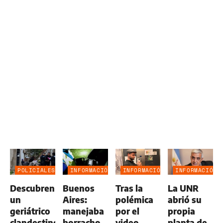
POLICIALES
INFORMACIÓN
INFORMACIÓN
INFORMACIÓN
GENERAL
GENERAL
GENERAL
Descubren
Buenos
Tras la
La UNR
un
Aires:
polémica
abrió su
geriátrico
manejaba
por el
propia
clandestino
borracho
video
planta de