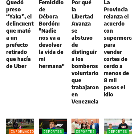
Quedó
Femicidio
Por qué
La
AGRO
preso
de
la
Provincia
“Yaka”, el
Débora
Libertad
relanza el
delincuente
Bordón:
Avanza
acuerdo
que mató
"Nadie
se
con
a un
nos va a
abstuvo
supermercad
prefecto
devolver
de
para
retirado
la vida de
distinguir
vender
que hacía
mi
a los
cortes de
de Uber
hermana"
bomberos
cerdo a
voluntarios
menos de
que
8 mil
trabajaron
pesos el
en
kilo
Venezuela
INFORMACIÓN
DEPORTES
DEPORTES
DEPORTES
GENERAL