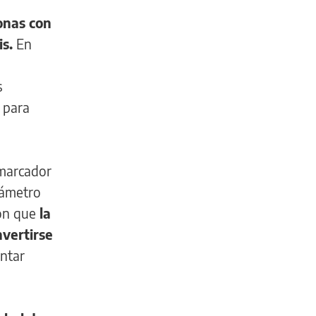
onas con
s.
En
s
 para
marcador
ámetro
ron que
la
vertirse
ntar