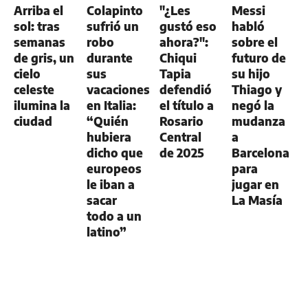
Arriba el
Colapinto
"¿Les
Messi
sol: tras
sufrió un
gustó eso
habló
semanas
robo
ahora?":
sobre el
de gris, un
durante
Chiqui
futuro de
cielo
sus
Tapia
su hijo
celeste
vacaciones
defendió
Thiago y
ilumina la
en Italia:
el título a
negó la
ciudad
“Quién
Rosario
mudanza
hubiera
Central
a
dicho que
de 2025
Barcelona
europeos
para
le iban a
jugar en
sacar
La Masía
todo a un
latino”