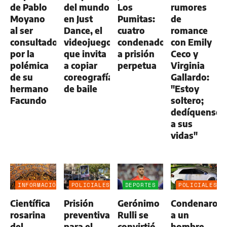
de Pablo
del mundo
Los
rumores
Moyano
en Just
Pumitas:
de
al ser
Dance, el
cuatro
romance
consultado
videojuego
condenados
con Emily
por la
que invita
a prisión
Ceco y
polémica
a copiar
perpetua
Virginia
de su
coreografías
Gallardo:
hermano
de baile
"Estoy
Facundo
soltero;
dedíquense
a sus
vidas"
INFORMACIÓN
POLICIALES
DEPORTES
POLICIALES
GENERAL
Científica
Prisión
Gerónimo
Condenaron
rosarina
preventiva
Rulli se
a un
del
para el
convirtió
hombre