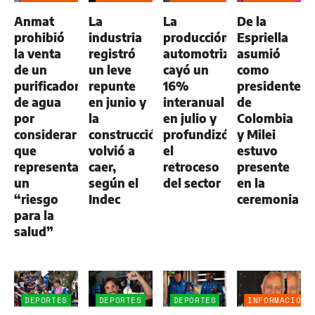
GENERAL
NEGOCIOS
NEGOCIOS
Anmat
La
La
De la
AGRO
AGRO
prohibió
industria
producción
Espriella
la venta
registró
automotriz
asumió
de un
un leve
cayó un
como
purificador
repunte
16%
presidente
de agua
en junio y
interanual
de
por
la
en julio y
Colombia
considerar
construcción
profundizó
y Milei
que
volvió a
el
estuvo
representa
caer,
retroceso
presente
un
según el
del sector
en la
“riesgo
Indec
ceremonia
para la
salud”
DEPORTES
DEPORTES
DEPORTES
INFORMACIÓN
GENERAL