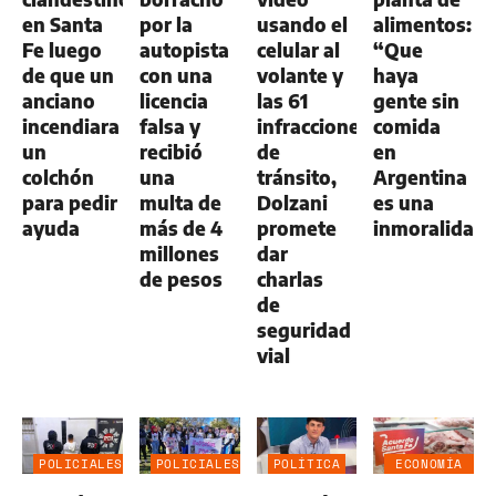
en Santa
por la
usando el
alimentos:
Fe luego
autopista
celular al
“Que
de que un
con una
volante y
haya
anciano
licencia
las 61
gente sin
incendiara
falsa y
infracciones
comida
un
recibió
de
en
colchón
una
tránsito,
Argentina
para pedir
multa de
Dolzani
es una
ayuda
más de 4
promete
inmoralidad
millones
dar
de pesos
charlas
de
seguridad
vial
POLICIALES
POLICIALES
POLÍTICA
ECONOMÍA
NEGOCIOS