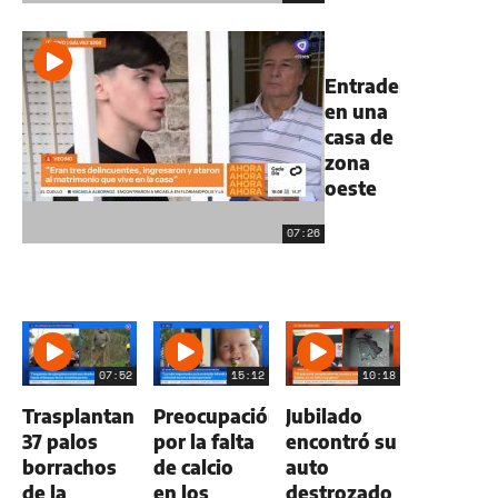
Entradera
en una
casa de
zona
oeste
07:26
07:52
15:12
10:18
Trasplantan
Preocupación
Jubilado
37 palos
por la falta
encontró su
borrachos
de calcio
auto
de la
en los
destrozado