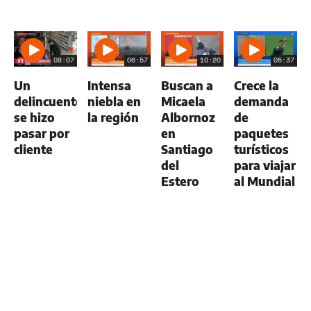
08:07
06:57
10:20
05:37
Un
Intensa
Buscan a
Crece la
delincuente
niebla en
Micaela
demanda
se hizo
la región
Albornoz
de
pasar por
en
paquetes
cliente
Santiago
turísticos
del
para viajar
Estero
al Mundial