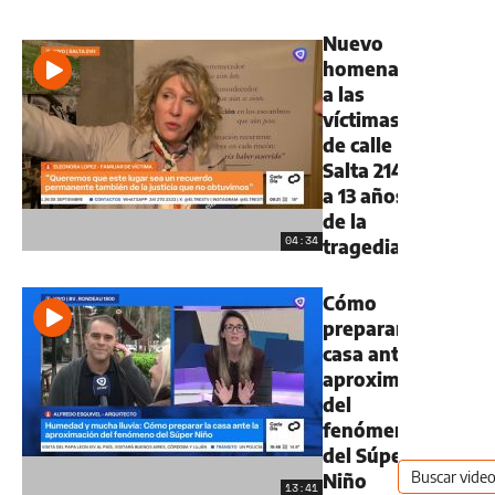
Nuevo
homenaje
a las
víctimas
de calle
Salta 2141
a 13 años
de la
04:34
tragedia
Cómo
preparar la
casa ante la
aproximación
del
fenómeno
del Súper
Niño
13:41