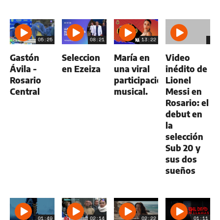
05:25
08:21
13:22
Gastón
Seleccion
María en
Video
Ávila -
en Ezeiza
una viral
inédito de
Rosario
participación
Lionel
Central
musical.
Messi en
Rosario: el
debut en
la
selección
Sub 20 y
sus dos
sueños
01:49
02:14
02:22
01:11