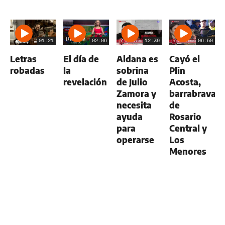
01:21
02:06
12:39
06:50
Letras
El día de
Aldana es
Cayó el
robadas
la
sobrina
Plin
revelación
de Julio
Acosta,
Zamora y
barrabrava
necesita
de
ayuda
Rosario
para
Central y
operarse
Los
Menores