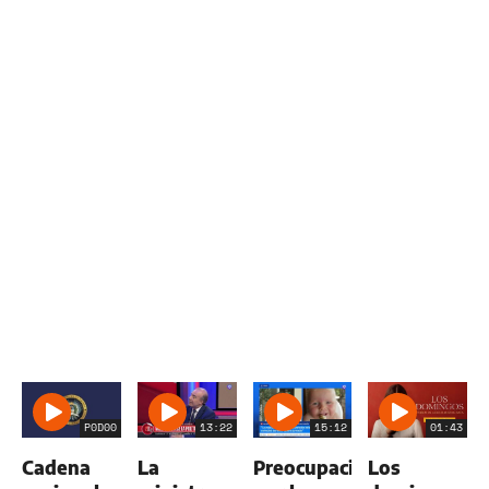
P0D00
13:22
15:12
01:43
Cadena
La
Preocupación
Los