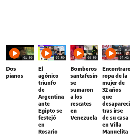
01:50
05:59
09:55
04:42
Dos
El
Bomberos
Encontraron
pianos
agónico
santafesinos
ropa de la
triunfo
se
mujer de
de
sumaron
32 años
Argentina
a los
que
ante
rescates
desapareció
Egipto se
en
tras irse
festejó
Venezuela
de su casa
en
en Villa
Rosario
Manuelita