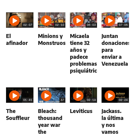
02:07
02:10
06:03
07:05
El
Minions y
Micaela
Juntan
afinador
Monstruos
tiene 32
donaciones
años y
para
padece
enviar a
problemas
Venezuela
psiquiátricos
01:41
37
02:19
02:24
The
Bleach:
Leviticus
Jackass.
Souffleur
thousand
la última
year war
y nos
the
vamos