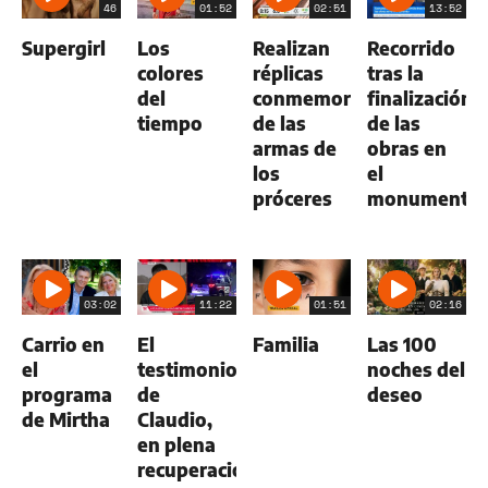
46
01:52
02:51
13:52
Supergirl
Los
Realizan
Recorrido
colores
réplicas
tras la
del
conmemorativas
finalización
tiempo
de las
de las
armas de
obras en
los
el
próceres
monumento
03:02
11:22
01:51
02:16
Carrio en
El
Familia
Las 100
el
testimonio
noches del
programa
de
deseo
de Mirtha
Claudio,
en plena
recuperación.