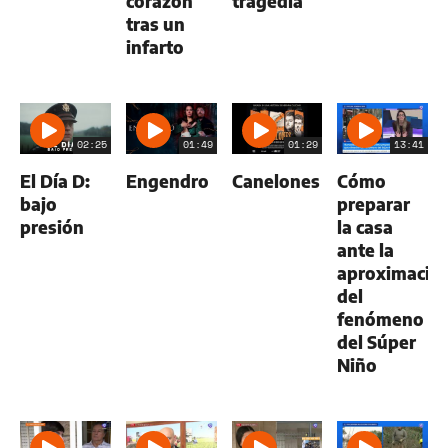
corazón
tragedia
tras un
infarto
02:25
01:49
01:29
13:41
El Día D:
Engendro
Canelones
Cómo
bajo
preparar
presión
la casa
ante la
aproximació
del
fenómeno
del Súper
Niño