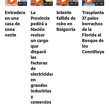
07:26
02:20
06:37
07:52
Entradera
La
Intento
Trasplantan
en una
Provincia
fallido de
37 palos
casa de
pedirá a
robo en
borrachos
zona
Nación
Baigorria
de la
oeste
revisar
Florida al
un cargo
Bosque de
que
los
disparó
Constituyent
las
facturas
de
electricidad
en
grandes
industrias
y
comercios