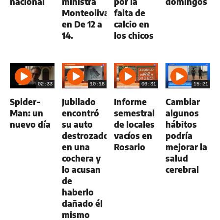
nacional
ministra
por la
domingos
Monteoliva
falta de
en De 12 a
calcio en
14.
los chicos
02:33
10:18
06:31
15:21
Spider-
Jubilado
Informe
Cambiar
Man: un
encontró
semestral
algunos
nuevo día
su auto
de locales
hábitos
destrozado
vacíos en
podría
en una
Rosario
mejorar la
cochera y
salud
lo acusan
cerebral
de
haberlo
dañado él
mismo