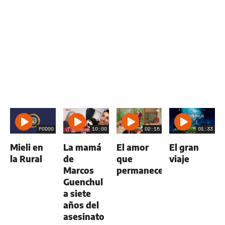
P0D00
10:00
02:15
01:33
Mieli en
La mamá
El amor
El gran
la Rural
de
que
viaje
Marcos
permanece
Guenchul
a siete
años del
asesinato