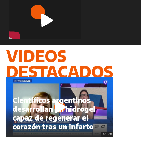
Play
Video
VIDEOS
DESTACADOS
Científicos argentinos
desarrollan un hidrogel
capaz de regenerar el
corazón tras un infarto
13:36