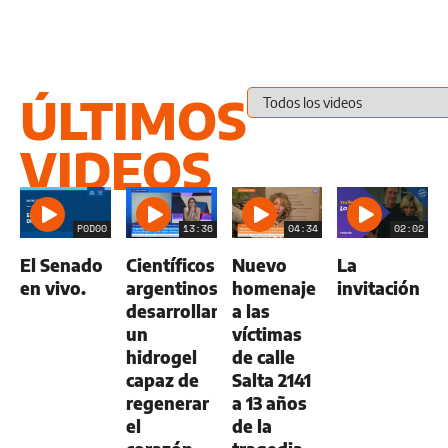
ÚLTIMOS
VIDEOS
P0D00
13:36
04:34
02:02
El Senado
Científicos
Nuevo
La
en vivo.
argentinos
homenaje
invitación
desarrollan
a las
un
víctimas
hidrogel
de calle
capaz de
Salta 2141
regenerar
a 13 años
el
de la