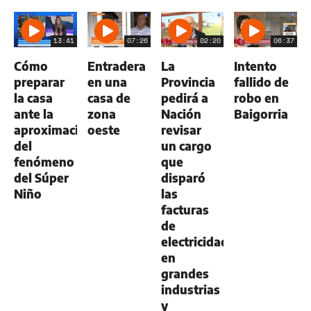
13:41
07:26
02:20
06:37
Cómo
Entradera
La
Intento
preparar
en una
Provincia
fallido de
la casa
casa de
pedirá a
robo en
ante la
zona
Nación
Baigorria
aproximación
oeste
revisar
del
un cargo
fenómeno
que
del Súper
disparó
Niño
las
facturas
de
electricidad
en
grandes
industrias
y