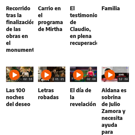
Recorrido
Carrio en
El
Familia
tras la
el
testimonio
finalización
programa
de
de las
de Mirtha
Claudio,
obras en
en plena
el
recuperación.
monumento
02:16
01:21
02:06
12:39
Las 100
Letras
El día de
Aldana es
noches
robadas
la
sobrina
del deseo
revelación
de Julio
Zamora y
necesita
ayuda
para