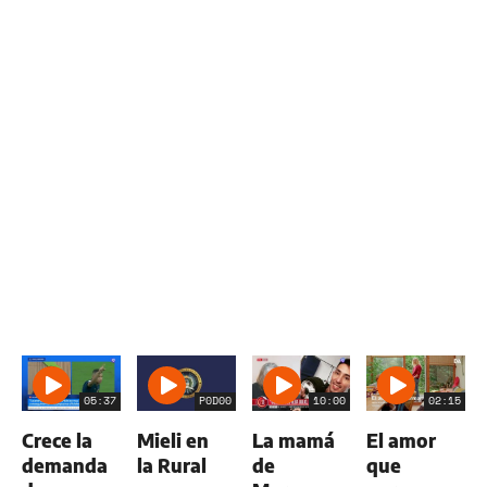
05:37
P0D00
10:00
02:15
Crece la
Mieli en
La mamá
El amor
demanda
la Rural
de
que