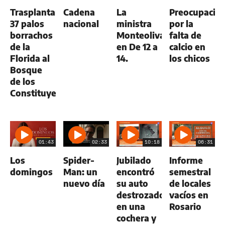
Trasplantan
Cadena
La
Preocupació
37 palos
nacional
ministra
por la
borrachos
Monteoliva
falta de
de la
en De 12 a
calcio en
Florida al
14.
los chicos
Bosque
de los
Constituyentes
01:43
02:33
10:18
06:31
Los
Spider-
Jubilado
Informe
domingos
Man: un
encontró
semestral
nuevo día
su auto
de locales
destrozado
vacíos en
en una
Rosario
cochera y