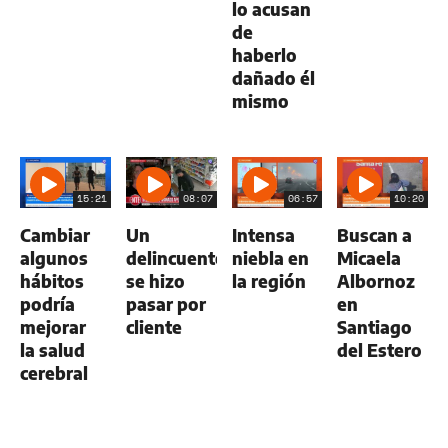
lo acusan
de
haberlo
dañado él
mismo
15:21
08:07
06:57
10:20
Cambiar
Un
Intensa
Buscan a
algunos
delincuente
niebla en
Micaela
hábitos
se hizo
la región
Albornoz
podría
pasar por
en
mejorar
cliente
Santiago
la salud
del Estero
cerebral