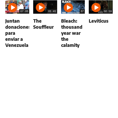
07:05
01:41
37
02:19
Juntan
The
Bleach:
Leviticus
donaciones
Souffleur
thousand
para
year war
enviar a
the
Venezuela
calamity