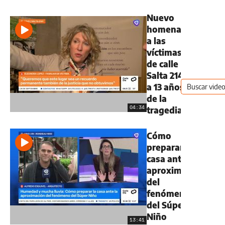
Nuevo
homenaje
a las
víctimas
de calle
Salta 2141
a 13 años
de la
04:34
tragedia
Cómo
preparar la
casa ante la
aproximación
del
fenómeno
del Súper
Niño
13:41