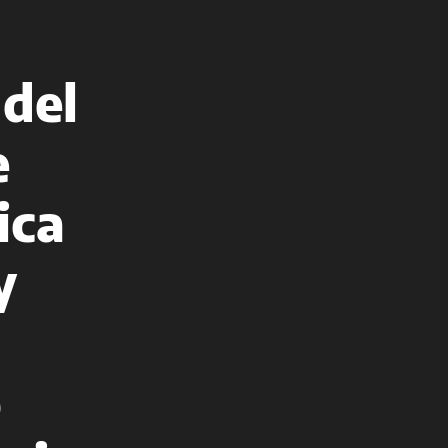
 del
e
ica
y
ó