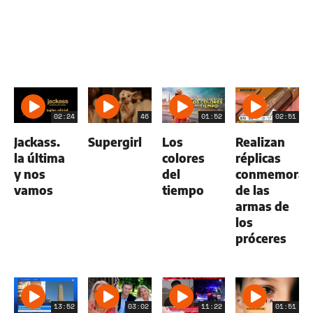
02:24
46
01:52
02:51
Jackass.
Supergirl
Los
Realizan
la última
colores
réplicas
y nos
del
conmemorat
vamos
tiempo
de las
armas de
los
próceres
13:52
03:02
11:22
01:51