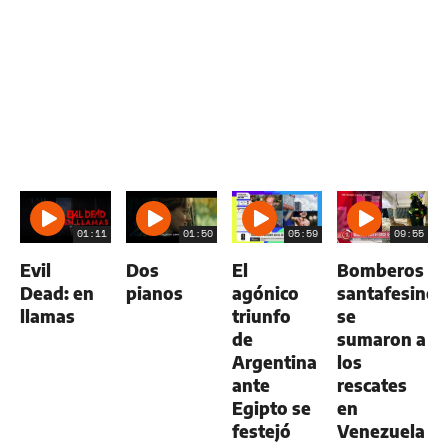
01:11
01:50
05:59
09:55
Evil
Dos
El
Bomberos
Dead: en
pianos
agónico
santafesinos
llamas
triunfo
se
de
sumaron a
Argentina
los
ante
rescates
Egipto se
en
festejó
Venezuela