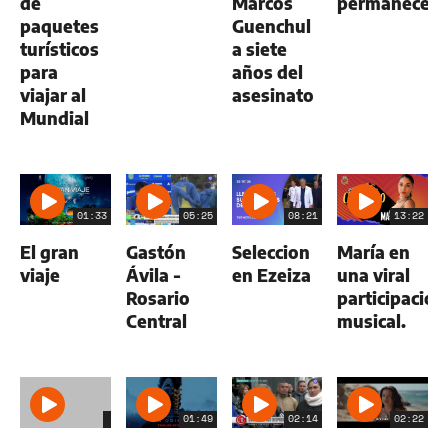
de
Marcos
permanece
paquetes
Guenchul
turísticos
a siete
para
años del
viajar al
asesinato
Mundial
01:33
05:25
08:21
13:22
El gran
Gastón
Seleccion
María en
viaje
Ávila -
en Ezeiza
una viral
Rosario
participación
Central
musical.
01:49
02:14
02:22