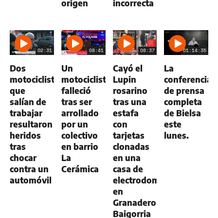
origen
incorrecta
02:31
08:41
08:37
01:14:35
Dos
Un
Cayó el
La
motociclistas
motociclista
Lupin
conferencia
que
falleció
rosarino
de prensa
salían de
tras ser
tras una
completa
trabajar
arrollado
estafa
de Bielsa
resultaron
por un
con
este
heridos
colectivo
tarjetas
lunes.
tras
en barrio
clonadas
chocar
La
en una
contra un
Cerámica
casa de
automóvil
electrodomésticos
en
Granadero
Baigorria