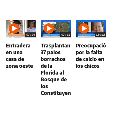
07:26
07:52
15:12
Entradera
Trasplantan
Preocupación
en una
37 palos
por la falta
casa de
borrachos
de calcio en
zona oeste
de la
los chicos
Florida al
Bosque de
los
Constituyentes