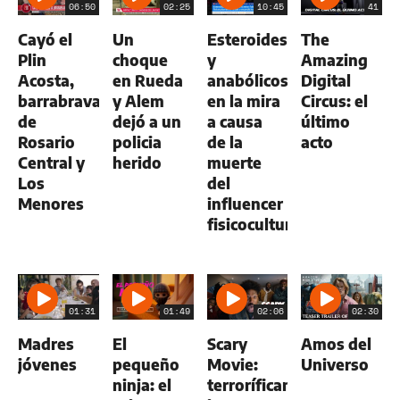
06:50
02:25
10:45
41
Cayó el
Un
Esteroides
The
Plin
choque
y
Amazing
Acosta,
en Rueda
anabólicos
Digital
barrabrava
y Alem
en la mira
Circus: el
de
dejó a un
a causa
último
Rosario
policia
de la
acto
Central y
herido
muerte
Los
del
Menores
influencer
fisicoculturista
01:31
01:49
02:06
02:30
Madres
El
Scary
Amos del
jóvenes
pequeño
Movie:
Universo
ninja: el
terroríficamente