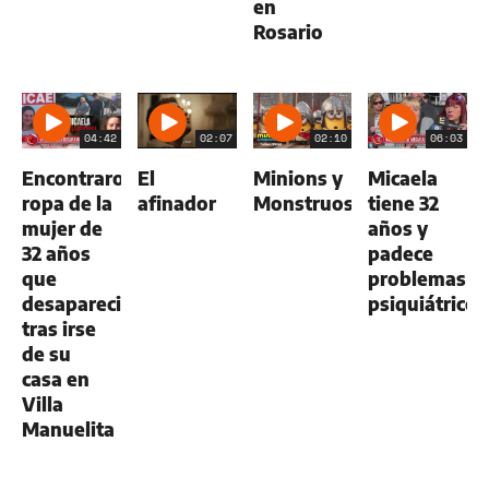
en
Rosario
04:42
02:07
02:10
06:03
Encontraron
El
Minions y
Micaela
ropa de la
afinador
Monstruos
tiene 32
mujer de
años y
32 años
padece
que
problemas
desapareció
psiquiátricos
tras irse
de su
casa en
Villa
Manuelita