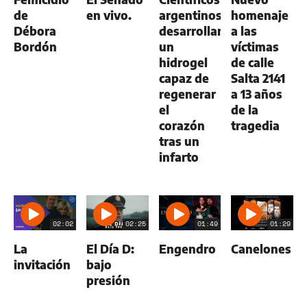
de
en vivo.
argentinos
homenaje
Débora
desarrollan
a las
Bordón
un
víctimas
hidrogel
de calle
capaz de
Salta 2141
regenerar
a 13 años
el
de la
corazón
tragedia
tras un
infarto
02:02
02:25
01:49
01:29
La
El Día D:
Engendro
Canelones
invitación
bajo
presión