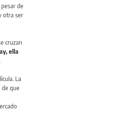
a pesar de
y otra ser
se cruzan
y, ella
.
ícula. La
s de que
mercado