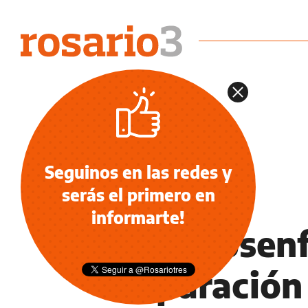
Seguinos en las redes y
serás el primero en
OCIO
informarte!
Ana Rosenf
separación