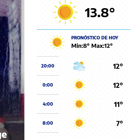
13.8
°
PRONÓSTICO DE HOY
Min:
8
° Max:
12
°
12°
20:00
12°
0:00
11°
4:00
7°
8:00
ge