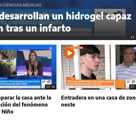
 desarrollan un hidrogel capaz
n tras un infarto
13:
13:41
07:
arar la casa ante la
Entradera en una casa de zon
ción del fenómeno
oeste
r Niño