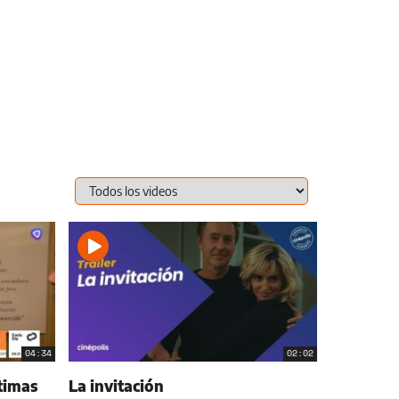
04:34
02:02
timas
La invitación