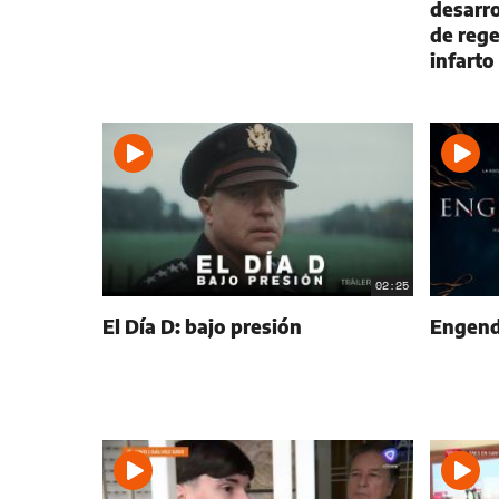
desarro
de rege
infarto
02:25
El Día D: bajo presión
Engend