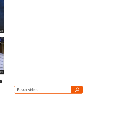
36
26
a