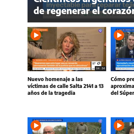
de regenerar el corazó
04:34
Nuevo homenaje a las
Cómo prep
víctimas de calle Salta 2141 a 13
aproxima
años de la tragedia
del Súpe