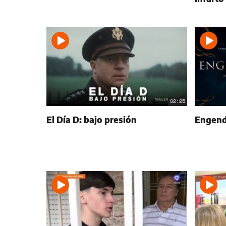
02:25
El Día D: bajo presión
Engend