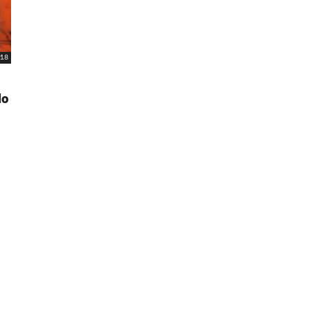
18
lo