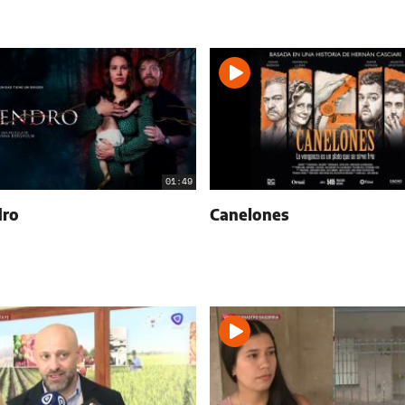
01:49
ro
Canelones