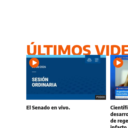
ÚLTIMOS VID
P0D00
El Senado en vivo.
Científ
desarro
de rege
infarto