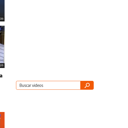
36
26
a