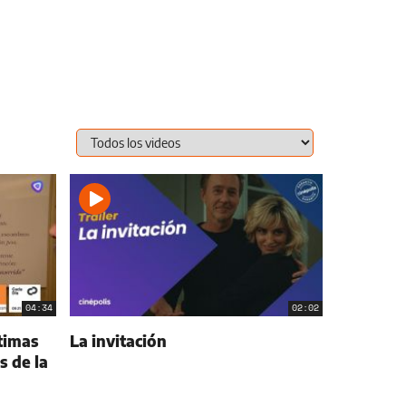
04:34
02:02
timas
La invitación
s de la