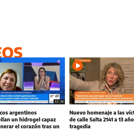
EOS
13:36
icos argentinos
Nuevo homenaje a las víc
llan un hidrogel capaz
de calle Salta 2141 a 13 año
nerar el corazón tras un
tragedia