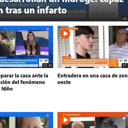
n tras un infarto
13:
13:41
07:
arar la casa ante la
Entradera en una casa de zon
ción del fenómeno
oeste
r Niño