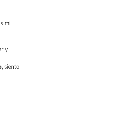
es mi
ar y
o,
siento