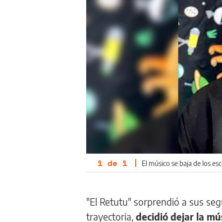
1
de
1
|
El músico se baja de los es
"El Retutu" sorprendió a sus seg
trayectoria,
decidió dejar la mú