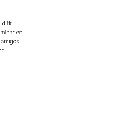
ifícil
aminar en
s amigos
ro