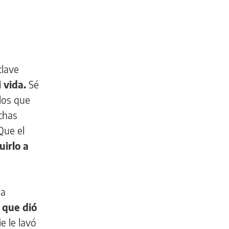
clave
 vida.
Sé
los que
chas
Que el
uirlo a
na
 que dió
e le lavó