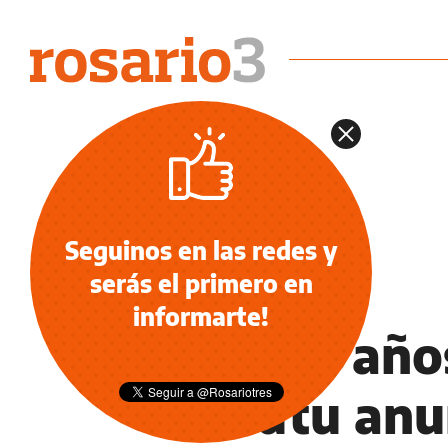
Seguinos en las redes y
serás el primero en
OCIO
informarte!
Tras 17 año
Retutu anun