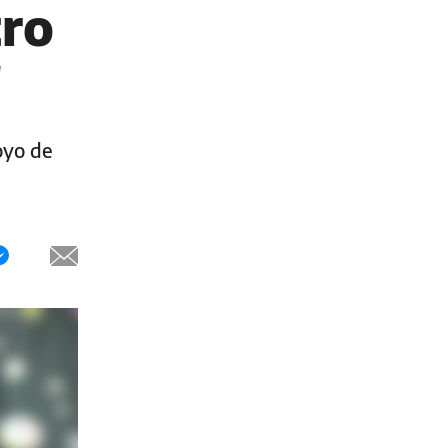
tro
"
oyo de