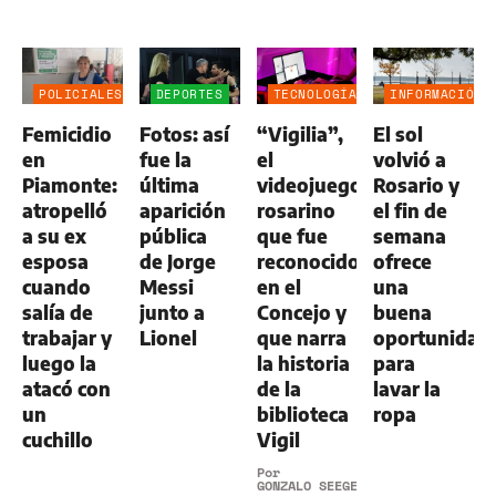
POLICIALES
DEPORTES
TECNOLOGÍA
INFORMACIÓN
GENERAL
Femicidio
Fotos: así
“Vigilia”,
El sol
en
fue la
el
volvió a
Piamonte:
última
videojuego
Rosario y
atropelló
aparición
rosarino
el fin de
a su ex
pública
que fue
semana
esposa
de Jorge
reconocido
ofrece
cuando
Messi
en el
una
salía de
junto a
Concejo y
buena
trabajar y
Lionel
que narra
oportunidad
luego la
la historia
para
atacó con
de la
lavar la
un
biblioteca
ropa
cuchillo
Vigil
Por
GONZALO SEEGER