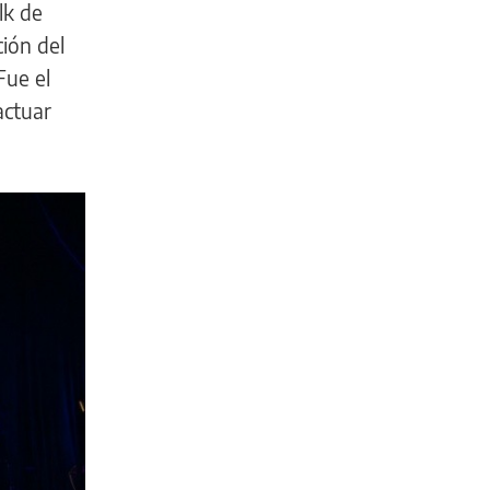
lk de
ión del
Fue el
actuar