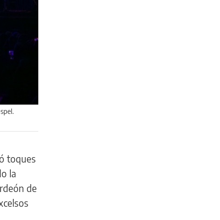
spel.
yó toques
o la
ordeón de
xcelsos