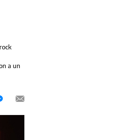
 rock
d
on a un