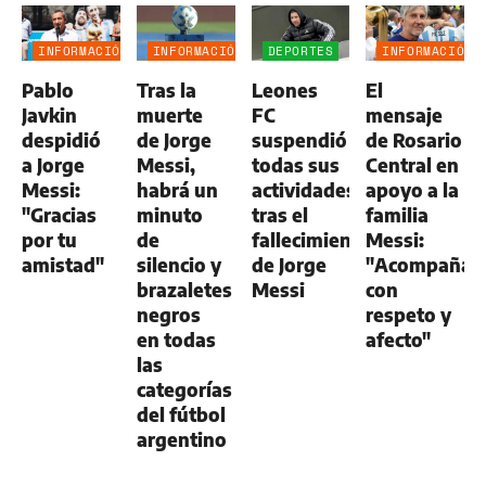
INFORMACIÓN
INFORMACIÓN
DEPORTES
INFORMACIÓN
GENERAL
GENERAL
GENERAL
Pablo
Tras la
Leones
El
Javkin
muerte
FC
mensaje
despidió
de Jorge
suspendió
de Rosario
a Jorge
Messi,
todas sus
Central en
Messi:
habrá un
actividades
apoyo a la
"Gracias
minuto
tras el
familia
por tu
de
fallecimiento
Messi:
amistad"
silencio y
de Jorge
"Acompaña
brazaletes
Messi
con
negros
respeto y
en todas
afecto"
las
categorías
del fútbol
argentino