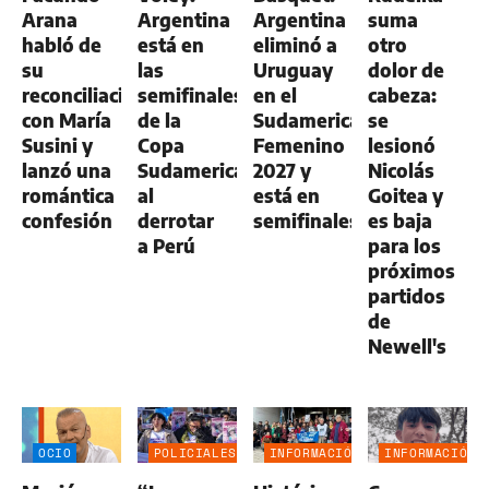
Arana
Argentina
Argentina
suma
habló de
está en
eliminó a
otro
su
las
Uruguay
dolor de
reconciliación
semifinales
en el
cabeza:
con María
de la
Sudamericano
se
Susini y
Copa
Femenino
lesionó
lanzó una
Sudamericana
2027 y
Nicolás
romántica
al
está en
Goitea y
confesión
derrotar
semifinales
es baja
a Perú
para los
próximos
partidos
de
Newell's
OCIO
POLICIALES
INFORMACIÓN
INFORMACIÓN
GENERAL
GENERAL