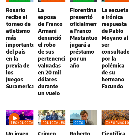
GENERAL
GENERAL
Rosario
La
Fiorentina
La escueta
recibe el
esposa
presentó
e irónica
torneo de
de Franco
oficialmente
respuesta
atletismo
Armani
a Franco
de Pablo
más
denunció
Mastantuono:
Moyano al
importante
el robo
jugará a
ser
del país
de sus
préstamo
consultado
en la
pertenencias
por un
por la
previa de
valuadas
año
polémica
los
en 20 mil
de su
Juegos
dólares
hermano
Suramericanos
durante
Facundo
un vuelo
TECNOLOGÍA
POLICIALES
OCIO
INFORMACIÓN
GENERAL
Un joven
Crimen
Roberto
Científica