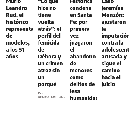
Murió
“Lo que
Histórica
Caso
Leandro
hice no
condena
Jeremías
Rud, el
tiene
en Santa
Monzón:
histórico
vuelta
Fe: por
ajustaron
representante
atrás”: el
primera
la
de
perfil del
vez
imputación
modelos,
femicida
juzgaron
contra la
a los 51
de
el
adolescente
años
Débora y
abandono
acusada y
un crimen
de
sigue el
atroz sin
menores
camino
un
como
hacia el
porqué
delitos de
juicio
lesa
Por
BRUNO BETTIOL
humanidad