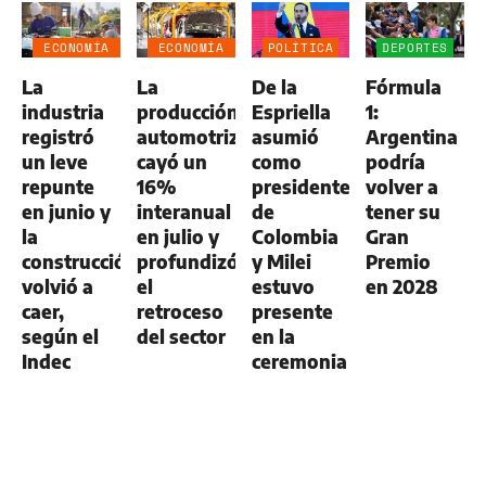
ECONOMÍA
ECONOMÍA
POLÍTICA
DEPORTES
NEGOCIOS
NEGOCIOS
La
La
De la
Fórmula
AGRO
AGRO
industria
producción
Espriella
1:
registró
automotriz
asumió
Argentina
un leve
cayó un
como
podría
repunte
16%
presidente
volver a
en junio y
interanual
de
tener su
la
en julio y
Colombia
Gran
construcción
profundizó
y Milei
Premio
volvió a
el
estuvo
en 2028
caer,
retroceso
presente
según el
del sector
en la
Indec
ceremonia