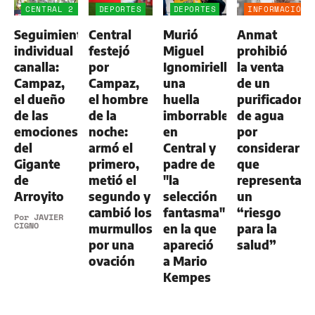
CENTRAL 2
DEPORTES
DEPORTES
INFORMACIÓN
-
GENERAL
Seguimiento
Central
Murió
Anmat
ALDOSIVI
1
individual
festejó
Miguel
prohibió
canalla:
por
Ignomiriello:
la venta
Campaz,
Campaz,
una
de un
el dueño
el hombre
huella
purificador
de las
de la
imborrable
de agua
emociones
noche:
en
por
del
armó el
Central y
considerar
Gigante
primero,
padre de
que
de
metió el
"la
representa
Arroyito
segundo y
selección
un
cambió los
fantasma"
“riesgo
Por
JAVIER
CIGNO
murmullos
en la que
para la
por una
apareció
salud”
ovación
a Mario
Kempes