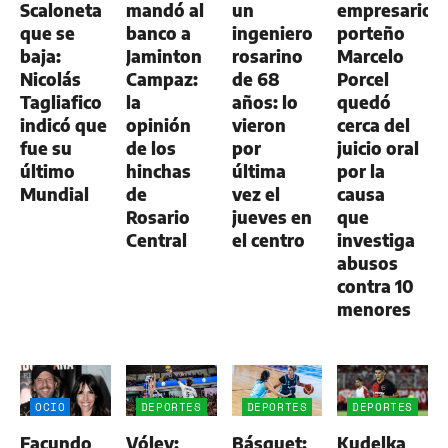
Scaloneta
mandó al
un
empresario
que se
banco a
ingeniero
porteño
baja:
Jaminton
rosarino
Marcelo
Nicolás
Campaz:
de 68
Porcel
Tagliafico
la
años: lo
quedó
indicó que
opinión
vieron
cerca del
fue su
de los
por
juicio oral
último
hinchas
última
por la
Mundial
de
vez el
causa
Rosario
jueves en
que
Central
el centro
investiga
abusos
contra 10
menores
OCIO
DEPORTES
DEPORTES
DEPORTES
Facundo
Vóley:
Básquet:
Kudelka