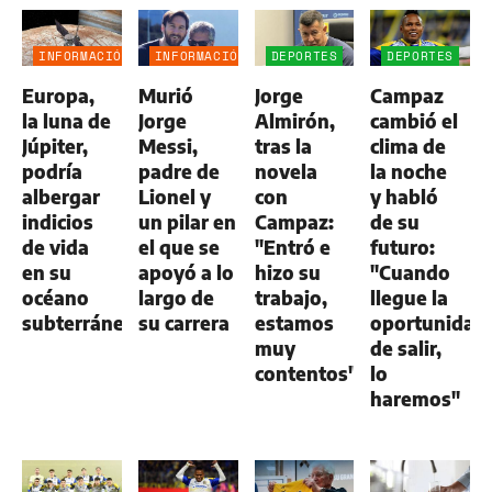
INFORMACIÓN
INFORMACIÓN
DEPORTES
DEPORTES
GENERAL
GENERAL
Europa,
Murió
Jorge
Campaz
la luna de
Jorge
Almirón,
cambió el
Júpiter,
Messi,
tras la
clima de
podría
padre de
novela
la noche
albergar
Lionel y
con
y habló
indicios
un pilar en
Campaz:
de su
de vida
el que se
"Entró e
futuro:
en su
apoyó a lo
hizo su
"Cuando
océano
largo de
trabajo,
llegue la
subterráneo
su carrera
estamos
oportunidad
muy
de salir,
contentos"
lo
haremos"