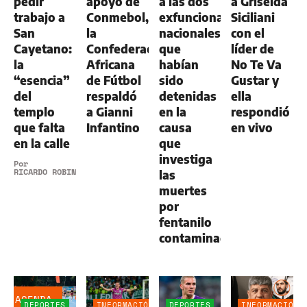
pedir
apoyo de
a las dos
a Griselda
trabajo a
Conmebol,
exfuncionarias
Siciliani
San
la
nacionales
con el
Cayetano:
Confederación
que
líder de
la
Africana
habían
No Te Va
“esencia”
de Fútbol
sido
Gustar y
del
respaldó
detenidas
ella
templo
a Gianni
en la
respondió
que falta
Infantino
causa
en vivo
en la calle
que
investiga
Por
RICARDO ROBINS
las
muertes
por
fentanilo
contaminado
AGENDA
DEPORTES
INFORMACIÓN
DEPORTES
INFORMACIÓN