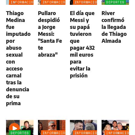
INFORMACIÓN
INFORMACIÓN
INFORMACIÓN
DEPORTES
GENERAL
GENERAL
GENERAL
Thiago
Pullaro
El día que
River
Medina
despidió
Messi y
confirmó
fue
a Jorge
su papá
la llegada
imputado
Messi:
tuvieron
de Thiago
por
"Santa Fe
que
Almada
abuso
te
pagar 432
sexual
abraza"
mil euros
con
para
acceso
evitar la
carnal
prisión
tras la
denuncia
de su
prima
DEPORTES
INFORMACIÓN
INFORMACIÓN
INFORMACIÓN