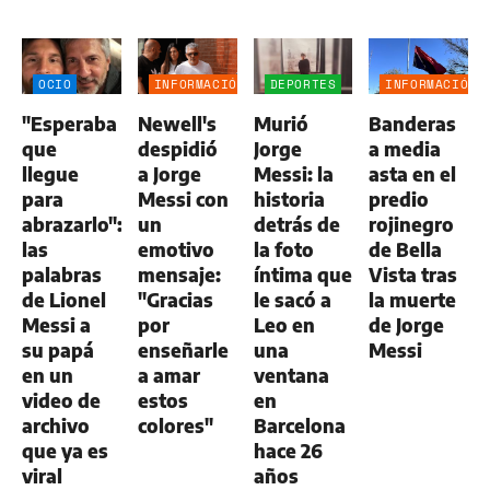
OCIO
INFORMACIÓN
DEPORTES
INFORMACIÓN
GENERAL
GENERAL
"Esperaba
Newell's
Murió
Banderas
que
despidió
Jorge
a media
llegue
a Jorge
Messi: la
asta en el
para
Messi con
historia
predio
abrazarlo":
un
detrás de
rojinegro
las
emotivo
la foto
de Bella
palabras
mensaje:
íntima que
Vista tras
de Lionel
"Gracias
le sacó a
la muerte
Messi a
por
Leo en
de Jorge
su papá
enseñarle
una
Messi
en un
a amar
ventana
video de
estos
en
archivo
colores"
Barcelona
que ya es
hace 26
viral
años