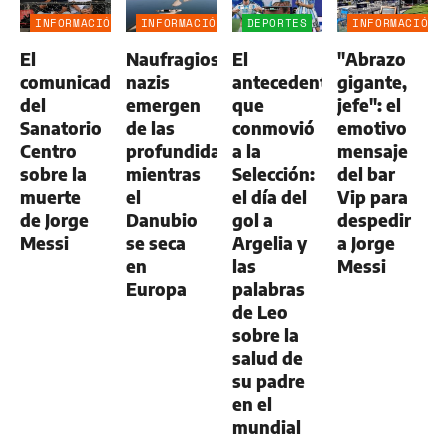
INFORMACIÓN
INFORMACIÓN
DEPORTES
INFORMACIÓN
GENERAL
GENERAL
GENERAL
El
Naufragios
El
"Abrazo
comunicado
nazis
antecedente
gigante,
del
emergen
que
jefe": el
Sanatorio
de las
conmovió
emotivo
Centro
profundidades
a la
mensaje
sobre la
mientras
Selección:
del bar
muerte
el
el día del
Vip para
de Jorge
Danubio
gol a
despedir
Messi
se seca
Argelia y
a Jorge
en
las
Messi
Europa
palabras
de Leo
sobre la
salud de
su padre
en el
mundial