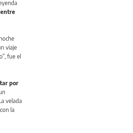
leyenda
 entre
 noche
n viaje
”, fue el
tar por
 un
La velada
con la