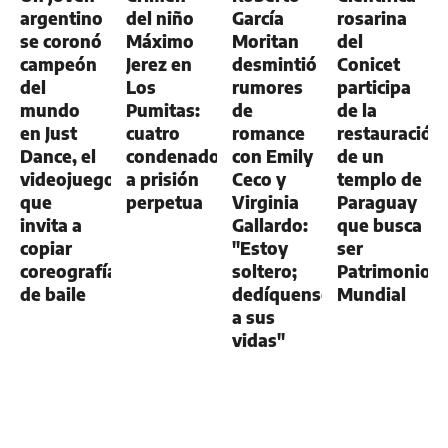
argentino
del niño
García
rosarina
se coronó
Máximo
Moritan
del
campeón
Jerez en
desmintió
Conicet
del
Los
rumores
participa
mundo
Pumitas:
de
de la
en Just
cuatro
romance
restauración
Dance, el
condenados
con Emily
de un
videojuego
a prisión
Ceco y
templo de
que
perpetua
Virginia
Paraguay
invita a
Gallardo:
que busca
copiar
"Estoy
ser
coreografías
soltero;
Patrimonio
de baile
dedíquense
Mundial
a sus
vidas"