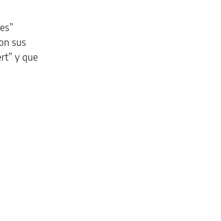
les”
con sus
ert” y que