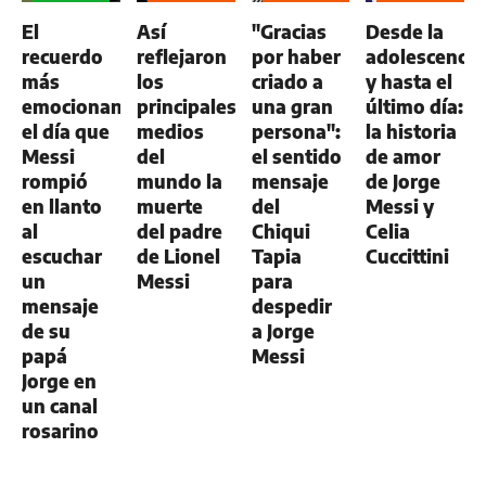
GENERAL
GENERAL
GENERAL
El
Así
"Gracias
Desde la
recuerdo
reflejaron
por haber
adolescencia
más
los
criado a
y hasta el
emocionante:
principales
una gran
último día:
el día que
medios
persona":
la historia
Messi
del
el sentido
de amor
rompió
mundo la
mensaje
de Jorge
en llanto
muerte
del
Messi y
al
del padre
Chiqui
Celia
escuchar
de Lionel
Tapia
Cuccittini
un
Messi
para
mensaje
despedir
de su
a Jorge
papá
Messi
Jorge en
un canal
rosarino