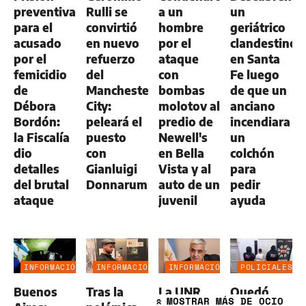
preventiva
Rulli se
a un
un
para el
convirtió
hombre
geriátrico
acusado
en nuevo
por el
clandestino
por el
refuerzo
ataque
en Santa
femicidio
del
con
Fe luego
de
Manchester
bombas
de que un
Débora
City:
molotov al
anciano
Bordón:
peleará el
predio de
incendiara
la Fiscalía
puesto
Newell's
un
dio
con
en Bella
colchón
detalles
Gianluigi
Vista y al
para
del brutal
Donnarumma
auto de un
pedir
ataque
juvenil
ayuda
INFORMACIÓN
INFORMACIÓN
INFORMACIÓN
POLICIALES
GENERAL
GENERAL
GENERAL
Buenos
Tras la
La UNR
Quedó
MOSTRAR
MÁS DE OCIO
»